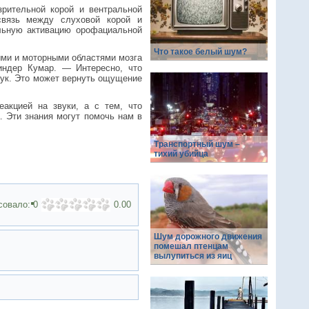
рительной корой и вентральной
связь между слуховой корой и
льную активацию орофациальной
Что такое белый шум?
ыми и моторными областями мозга
индер Кумар. — Интересно, что
вук. Это может вернуть ощущение
еакцией на звуки, а с тем, что
. Эти знания могут помочь нам в
Транспортный шум –
тихий убийца
совало:
0
0.00
Шум дорожного движения
помешал птенцам
вылупиться из яиц