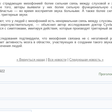
 у страдающих мизофонией более сильная связь между слуховой и з
ме того, авторы выявили у них более сильную функциональную 
бластью — во время восприятия звука больными. А также более си
 триггерные звуки.
ют, что у людей с мизофонией есть ненормальная связь между слухов
сверхчувствительную, — объяснил автор исследования доктор Сухб
ся с симптомами, имитируя действия, которые производят триггерный з
сследования подтвердили, что мизофония связана не с негативной р
т активность мозга в областях, участвующих в создании такого звука
лечения людей.
« Вернуться назад
|
Все новости
|
Следующая новость »
922
Проголо