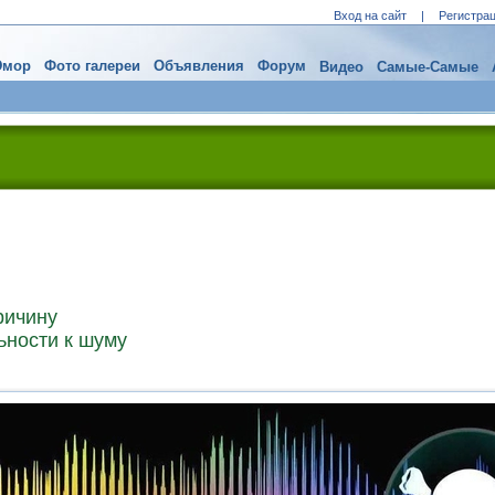
Вход на сайт
|
Регистра
мор
Фото галереи
Объявления
Форум
Видео
Самые-Самые
ричину
ьности к шуму