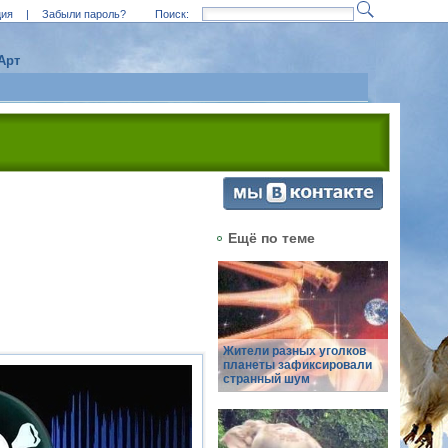
ция
|
Забыли пароль?
Поиск:
Арт
Ещё по теме
Жители разных уголков
планеты зафиксировали
странный шум