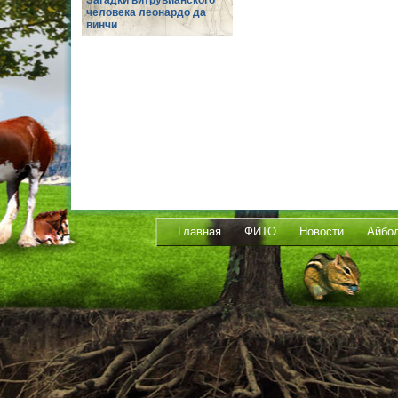
Загадки витрувианского
человека леонардо да
винчи
Главная
ФИТО
Новости
Айбо