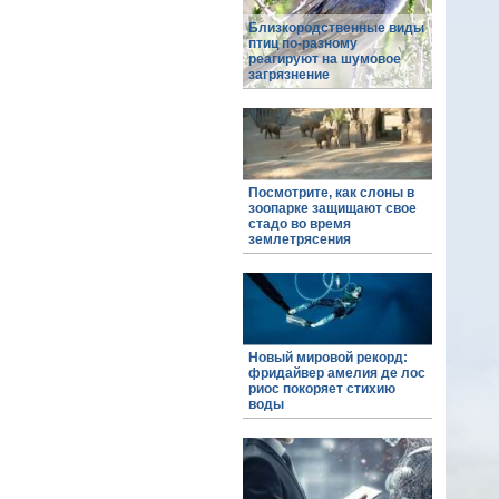
Близкородственные виды
птиц по-разному
реагируют на шумовое
загрязнение
Посмотрите, как слоны в
зоопарке защищают свое
стадо во время
землетрясения
Новый мировой рекорд:
фридайвер амелия де лос
риос покоряет стихию
воды