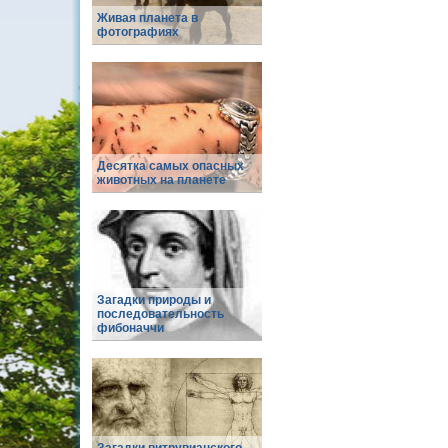
Живая планета в
фотографиях
Десятка самых опасных
животных на планете
Загадки природы и
последовательность
фибоначчи