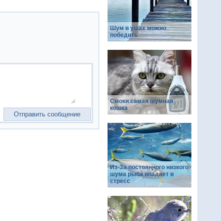
Шум в ушах можно
победить
Смоки самая шумная
кошка
Из-За постоянного низкого
шума рыба впадает в
стресс