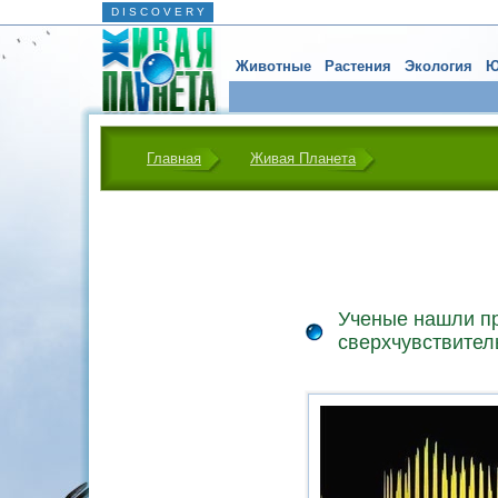
D I S C O V E R Y
Животные
Растения
Экология
Ю
Главная
Живая Планета
Ученые нашли п
сверхчувствител