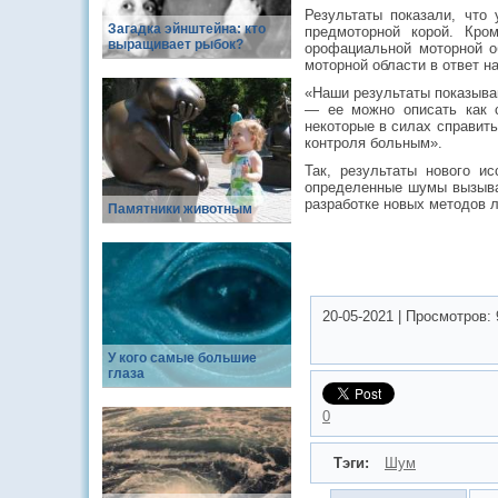
Результаты показали, что
Загадка эйнштейна: кто
предмоторной корой. Кро
выращивает рыбок?
орофациальной моторной о
моторной области в ответ на
«Наши результаты показыва
— ее можно описать как 
некоторые в силах справить
контроля больным».
Так, результаты нового и
определенные шумы вызывае
разработке новых методов 
Памятники животным
20-05-2021
|
Просмотров:
У кого самые большие
глаза
0
Тэги:
Шум