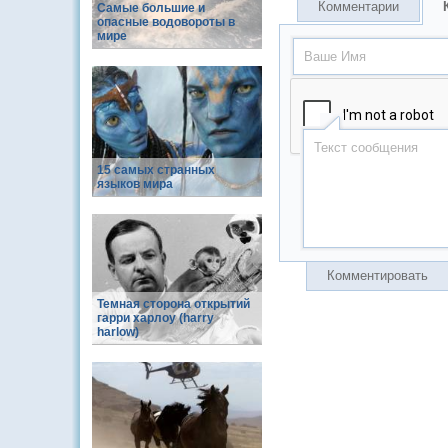
Комментарии
Самые большие и
опасные водовороты в
мире
15 самых странных
языков мира
Комментировать
Темная сторона открытий
гарри харлоу (harry
harlow)