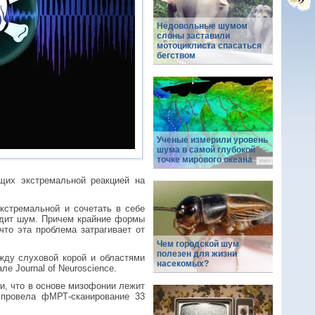
Недовольные шумом
слоны заставили
мотоциклиста спасаться
бегством
Ученые измерили уровень
шума в самой глубокой
точке мирового океана
щих экстремальной реакцией на
кстремальной и сочетать в себе
водит шум. Причем крайние формы
что эта проблема затрагивает от
Чем городской шум
полезен для жизни
жду слуховой корой и областями
насекомых?
ле Journal of Neuroscience.
и, что в основе мизофонии лежит
 провела фМРТ-сканирование 33