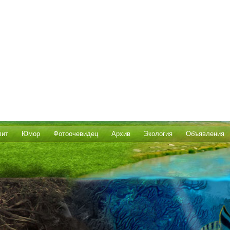
лит
Юмор
Фотоочевидец
Архив
Экология
Объявления