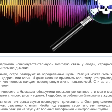
наружила «сверхчувствительную» мозговую связь у людей, страдаю
и громкое дыхание.
ией, остро реагируют на определенные шумы. Реакция может быть э
ю «дерись или беги». И даже желание причинить боль тому, кто произ
, что человек находит повседневную жизнь невыносимой. Считается, 
ления.
Университета Ньюкасла обнаружили повышенную связность в мозге ме
ными с лицом, ртом и горлом. Подробности работы
опубликованы
в журна
шинство триггерных звуков провоцируют движения рта. Они предположил
нов, связанная с ними. Чтобы подтвердить свою гипотезу, команда
нила реакции на звук у 42 больных мизофонией и контрольной группы.