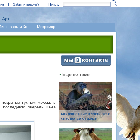
ция
|
Забыли пароль?
Поиск:
Арт
Динозавры и Ко
Микромир
Ещё по теме
 покрытые густым мехом, в
в последнюю очередь из-за
Как животные в зоопарках
спасаются от жары