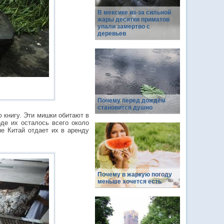
В мексике из-за сильной
жары десятки приматов
упали замертво с
деревьев
Почему перед дождем
становится душно
книгу. Эти мишки обитают в
оде их осталось всего около
ые Китай отдает их в аренду
Почему в жаркую погоду
меньше хочется есть