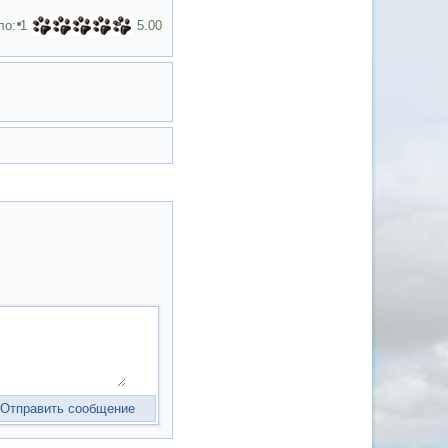
ло:
1
5.00