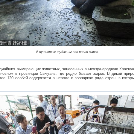
В пушистых шубах им все равно жарко.
едчайших вымирающих животных, занесенных в международную Красную 
сновном в провинции Сычуань, где редко бывает жарко. В дикой прир
ее 120 особей содержатся в неволе в зоопарках ряда стран, в котор