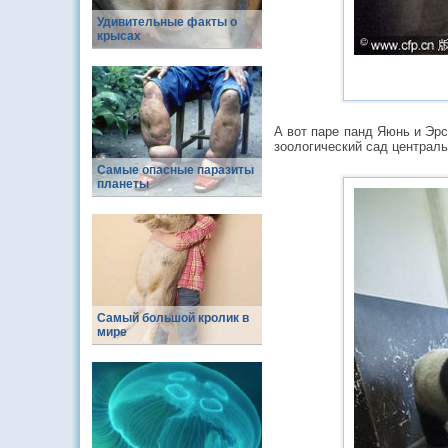
Удивительные факты о
крысах
А вот паре панд Яюнь и Эрс
зоологический сад централь
Самые опасные паразиты
планеты
Самый большой кролик в
мире