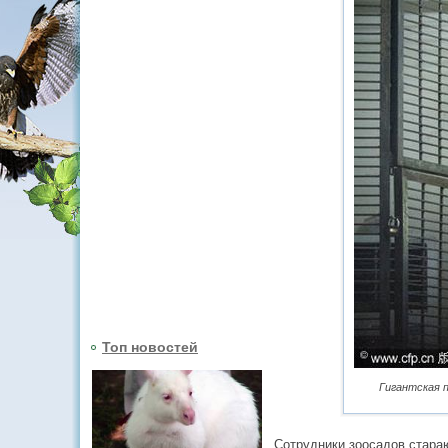
Топ новостей
Гигантская 
Сотрудники зоосадов стара