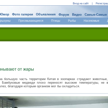
Вход на сайт
|
Регистра
Юмор
Фото галереи
Объявления
Форум
Видео
Самые-Самые
Грызуны
Пресмыкающиеся
Птицы
Рыбы
Насекомые
знывают от жары
а большую часть территории Китая в зоопарках страдают животные,
. Бамбуковые медведи плохо переносят высокие температуры, не 
елез, благодаря которым организм мог бы охладиться.