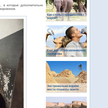
, в которые дополнительно
мороженое.
Как слоны справляются с
жарой?
Ещё раз об обезвоживании
организма
Экстремально жаркие
места планеты земля