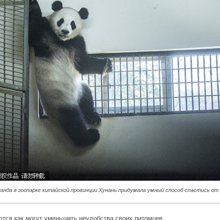
панда в зоопарке китайской провинции Хунань придумала умный способ спастись от
ются как могут уменьшить неудобства своих питомцев.