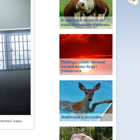
В одесской области от
жары взрываются коровы
Периоды убийственной
летней жары будут
учащаться
Животные в бассейне
 летней жары.