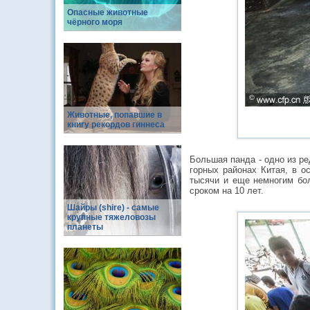
Опасные животные
чёрного моря
Животные, попавшие в
книгу рекордов гиннеса
Большая панда - одно из р
горных районах Китая, в о
тысячи и еще немногим бол
сроком на 10 лет.
Шайры (shire) - самые
крупные тяжеловозы
планеты