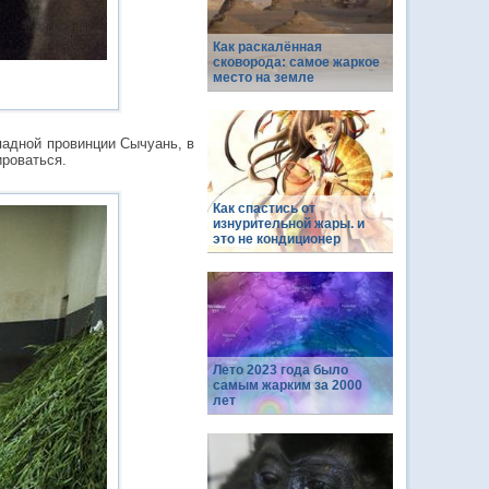
Как раскалённая
сковорода: самое жаркое
место на земле
падной провинции Сычуань, в
ироваться.
Как спастись от
изнурительной жары. и
это не кондиционер
Лето 2023 года было
самым жарким за 2000
лет