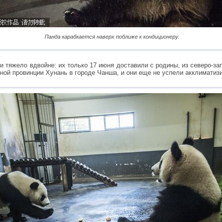
Панда карабкается наверх поближе к кондиционеру.
и тяжело вдвойне: их только 17 июня доставили с родины, из северо-за
ной провинции Хунань в городе Чанша, и они еще не успели акклиматиз