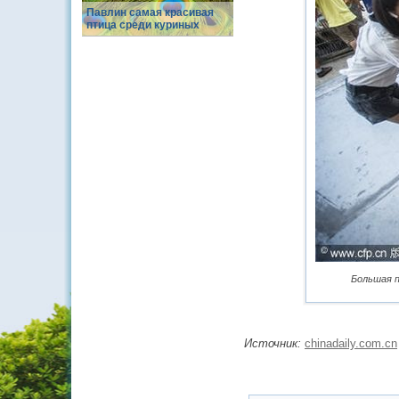
Павлин самая красивая
птица среди куриных
Большая п
Источник:
chinadaily.com.cn