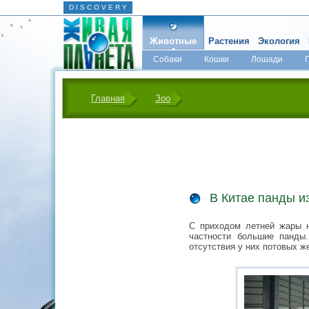
D I S C O V E R Y
Животные
Растения
Экология
Собаки
Кошки
Лошади
Главная
Зоо
В Китае панды и
С приходом летней жары н
частности большие панды
отсутствия у них потовых ж