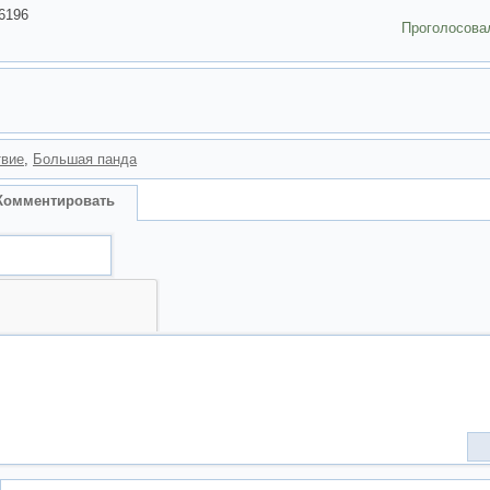
6196
Проголосова
твие
,
Большая панда
Комментировать