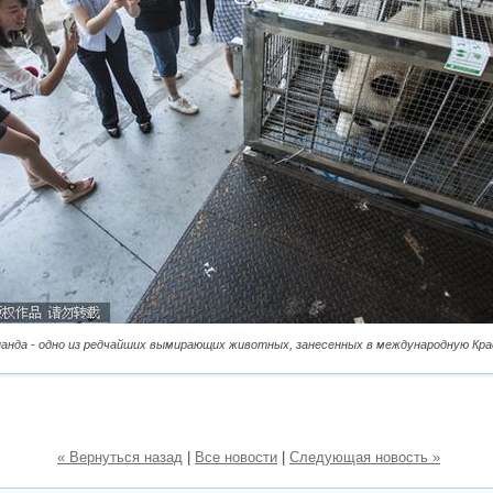
анда - одно из редчайших вымирающих животных, занесенных в международную Крас
« Вернуться назад
|
Все новости
|
Следующая новость »