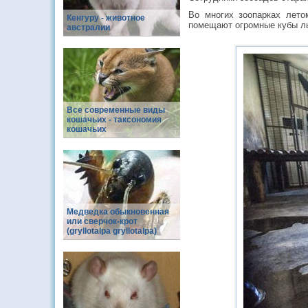
Во многих зоопарках лето
Кенгуру - животное
помещают огромные кубы ль
австралии
Все современные виды
кошачьих - таксономия
кошачьих
Медведка обыкновенная
или сверчок-крот
(gryllotalpa gryllotalpa)