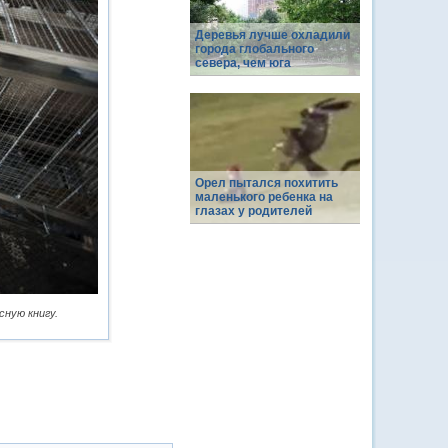
Деревья лучше охладили
города глобального
севера, чем юга
Орел пытался похитить
маленького ребенка на
глазах у родителей
ную книгу.