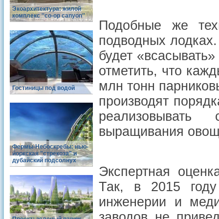
Экоархитектура: жилой
комплекс ''co-op canyon''
Подобные же тех
подводных лодках.
будет «всасывать» 
отметить, что каж
млн тонн парниковы
Гостиницы под водой
производят порядк
реализовывать 
выращивания овощ
Фермы-Небоскребы: нью-
йоркская "стрекоза" и
дубайский подсолнух
Экспертная оценк
Так, в 2015 год
инженерии и меди
заводов не приве