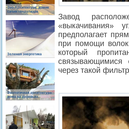
Эко-Архитектура. домик
сачин тендулкара
Завод располо
«выкачивания» у
предполагает прям
при помощи волок
который пропит
Зеленая энергетика
связывающимися с
через такой фильтр
Экологичная архитектура:
дома на деревьях.