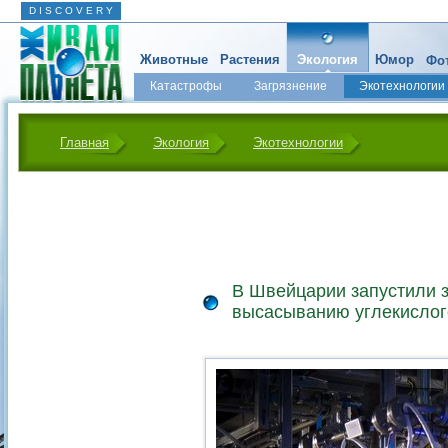
D I S C O V E R Y
Животные
Растения
Экология
Юмор
Фот
Катастрофы
Загрязнение
Экотехнологии
Главная
Экология
Экотехнологии
В Швейцарии запустили з
высасыванию углекислого