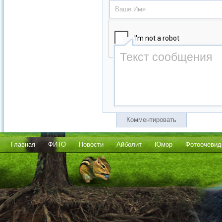
Комментировать
Главная
ФИТО
Новости
Айболит
Юмор
Фотоочевид