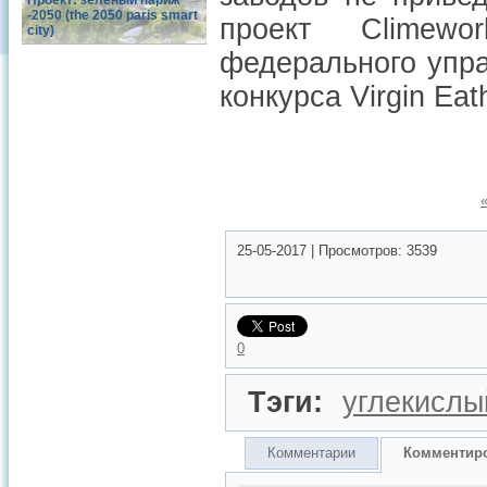
Проект: зеленый париж
-2050 (the 2050 paris smart
проект Climewo
city)
федерального упра
конкурса Virgin Eat
25-05-2017
|
Просмотров:
3539
0
Тэги:
углекислы
Комментарии
Комментир