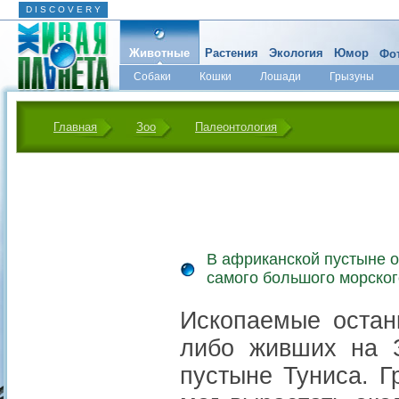
D I S C O V E R Y
Животные
Растения
Экология
Юмор
Фот
Собаки
Кошки
Лошади
Грызуны
Микромир
Главная
Зоо
Палеонтология
В африканской пустыне 
самого большого морског
Ископаемые останк
либо живших на 
пустыне Туниса. 