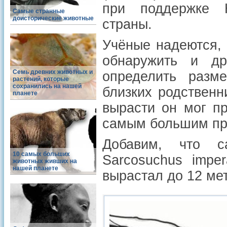
при поддержке Н
Самые странные
доисторические животные
страны.
Учёные надеются, 
обнаружить и др
Семь древних животных и
определить разм
растений, которые
сохранились на нашей
близких родственн
планете
вырасти он мог п
самым большим пр
Добавим, что с
10 самых больших
Sarcosuchus impe
животных живших на
нашей планете
вырастал до 12 мет