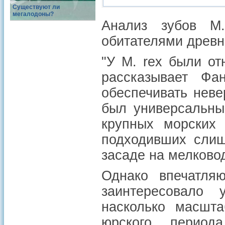
Существуют ли
мегалодоны?
Анализ зубов M
обитателями древн
"У M. rex были от
рассказывает Фа
обеспечивать неве
был универсальны
крупных морских 
подходивших слиш
засаде на мелково
Однако впечатля
заинтересовало 
насколько масшт
юрского период