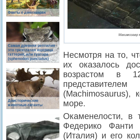
Факты о динозаврах
Макимозавр 
Самая древняя рептилия -
это трехглазая ящерица
Несмотря на то, ч
гаттерия, или туатара
(sphenodon punctatus)
их оказалось дос
возрастом в 1
представител
(Machimosaurus),
Доисторические
море.
животные-гиганты
Окаменелости, в 
Федерико Фанти (
(Италия) и его ко