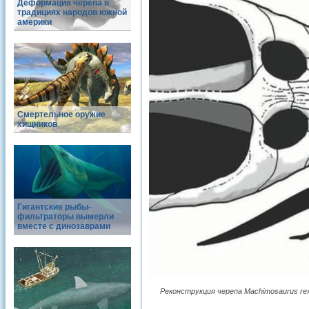
Деформация черепа в
традициях народов южной
америки
Смертельное оружие
хищников
Гигантские рыбы-
фильтраторы вымерли
вместе с динозаврами
Реконструкция черепа Machimosaurus re