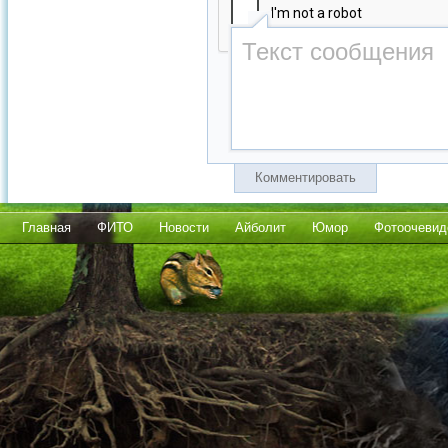
Комментировать
Главная
ФИТО
Новости
Айболит
Юмор
Фотоочевид