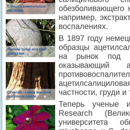
обезболивающего 
Самые удивительные
растения
например, экстрак
воспалениях.
В 1897 году неме
образцы ацетилса
Волчий табак или гриб
дождевик
на рынок под н
оказывающий а
противовоспалител
ацетилсалицилова
частности, груди и
Cеквойя - самое высокое
дерево на земле
Теперь ученые и
Research (Вели
университета 