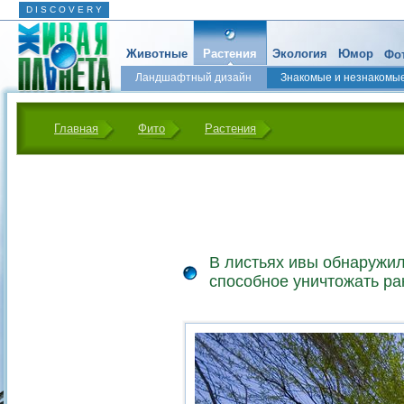
D I S C O V E R Y
Животные
Растения
Экология
Юмор
Фот
Ландшафтный дизайн
Знакомые и незнакомы
Главная
Фито
Растения
В листьях ивы обнаружи
способное уничтожать ра