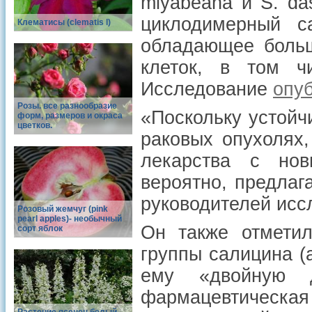
miyabeana
и
S. da
циклодимерный с
Клематисы (clematis l)
обладающее больш
клеток, в том ч
Исследование
опу
Розы. все разнообразие
«Поскольку устойч
форм, размеров и окраса
цветков.
раковых опухолях,
лекарства с нов
вероятно, предлаг
руководителей исс
Розовый жемчуг (pink
pearl apples)- необычный
Он также отметил
сорт яблок
группы салицина (
ему «двойную д
фармацевтическая