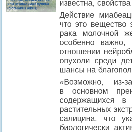
Растение ясенец белый
известна, свойств
или неопалимая купина
(dictamnus albus)
Действие миабеац
что это вещество 
рака молочной же
особенно важно, 
отношении нейроб
опухоли среди де
шансы на благопол
«Возможно, из-
в основном прен
содержащихся в 
растительных экст
салицина, что ук
биологически акт