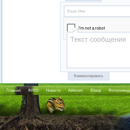
Комментировать
Главная
ФИТО
Новости
Айболит
Юмор
Фотоочевид