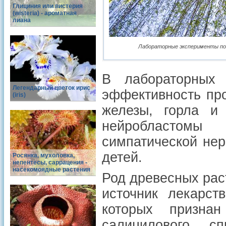
Глициния или вистерия
(wisteria) - ароматная
лиана
Лабораторные эксперименты пока
В лабораторных 
Легендарный цветок ирис
эффективность про
(iris)
железы, горла и 
нейробластомы
симпатической нер
детей.
Росянка, мухоловка,
непентесы, саррацения -
насекомоядные растения
Род древесных рас
источник лекарст
которых призна
салицилового с