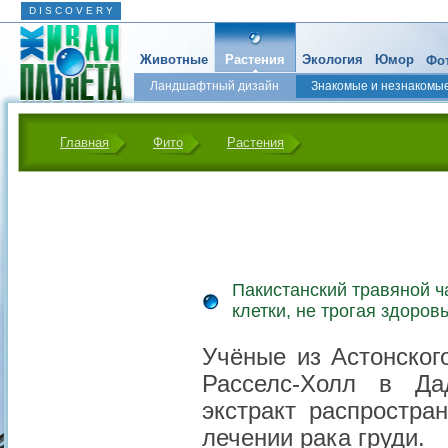
D I S C O V E R Y
Животные
Растения
Экология
Юмор
Фот
Ландшафтный дизайн
Знакомые и незнакомы
Главная
Фито
Растения
Пакистанский травяной ч
клетки, не трогая здоров
Учёные из Астонског
Расселс-Холл в Да
экстракт распростра
лечении рака груди.