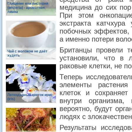
Глициния или вистерия
медицина до сих пор
(wisteria) - ароматная
лиана
При этом онкопаци
экстракта катчхура
побочных эффектов, 
а именно потери воло
Британцы провели те
Чай с молоком не даёт
худеть
установили, что в 
раковые клетки, не п
Теперь исследовател
элементы растения
клеток и сохраняет
Легендарный цветок ирис
(iris)
внутри организма,
вероятно, будут орга
людях с злокачестве
Результаты исследо