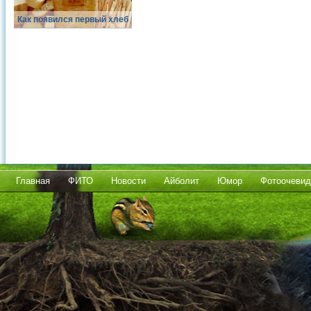
Как появился первый хлеб
Главная
ФИТО
Новости
Айболит
Юмор
Фотоочевид