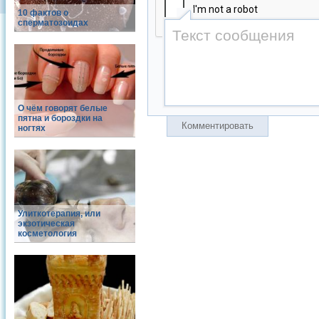
10 фактов о
сперматозоидах
О чём говорят белые
пятна и бороздки на
Комментировать
ногтях
Улиткотерапия, или
экзотическая
косметология