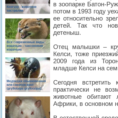
в зоопарке Батон-Руж
Кенгуру - животное
потом в 1993 году уе
австралии
ее относительно зре
детей. Так что но
детеныш.
Все современные виды
Отец малышки – кру
кошачьих - таксономия
кошачьих
Келси, тоже приезжи
2009 года из Торон
младше Келси на семь
Сегодня встретить 
Медведка обыкновенная
или сверчок-крот
практически не воз
(gryllotalpa gryllotalpa)
животные обитают 
Африки, в основном 