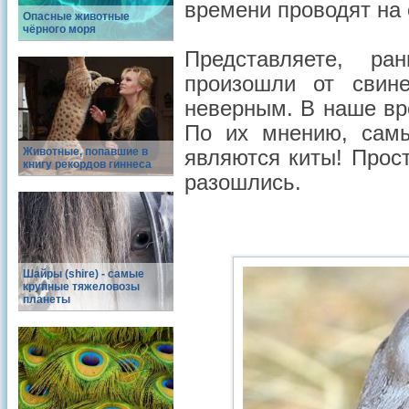
времени проводят на 
Опасные животные
чёрного моря
Представляете, р
произошли от свине
неверным. В наше вр
По их мнению, самы
Животные, попавшие в
являются киты! Прост
книгу рекордов гиннеса
разошлись.
Шайры (shire) - самые
крупные тяжеловозы
планеты