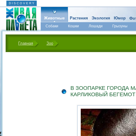
D I S C O V E R Y
Животные
Растения
Экология
Юмор
Фот
Собаки
Кошки
Лошади
Грызуны
Микромир
Главная
Зоо
В ЗООПАРКЕ ГОРОДА 
КАРЛИКОВЫЙ БЕГЕМОТ