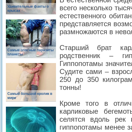
В естественной сред
всего несколько тыся
Удивительные факты о
крысах
естественного обита
представляется возм
размножаются в нево
Старший брат кар
Самые опасные паразиты
родственник – ги
планеты
Гиппопотамы значите
Судите сами – взрос
250 до 350 килогра
тонны!
Самый большой кролик в
мире
Кроме того в отлич
карликовые бегемо
селятся вдоль рек 
гиппопотамы менее з