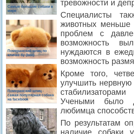
тревожности и деп
Самые большие собаки в
мире
Специалисты так
животных меньше 
проблем с давле
возможность выл
нуждаются в ежед
Померанский шпиц по
кличке бу (boo)
возможность размя
Кроме того, четв
улучшить нервную 
стабилизаторами
Померанский шпиц -
cамая популярная собака
Учеными было д
на facebook
любимца способст
По результатам оп
наличие собаки у