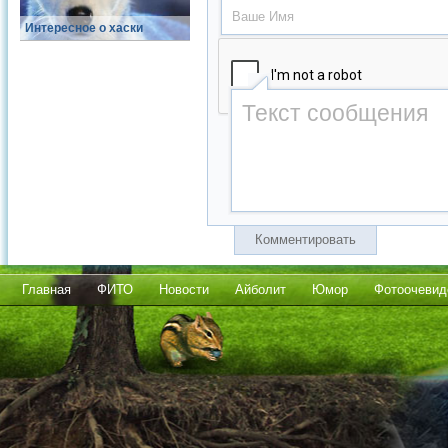
Интересное о хаски
Комментировать
Главная
ФИТО
Новости
Айболит
Юмор
Фотоочевид