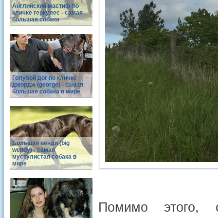
Английский мастиф по
кличке геркулес - самая
большая собака
Голубой дог по кличке
джордж (george) - самая
большая собака в мире
Большая венди (big
wendy) - самая
мускулистая собака в
мире
Помимо этого, с