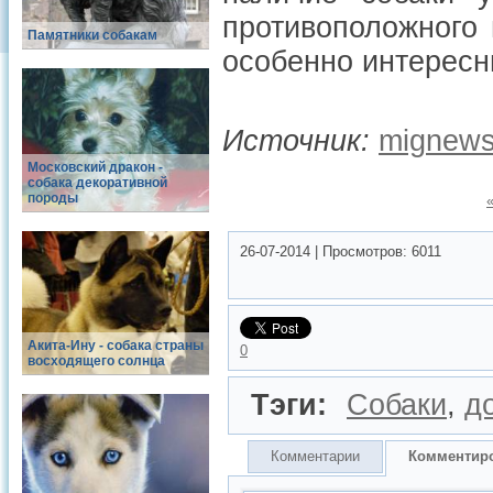
противоположного 
Памятники собакам
особенно интерес
Источник:
mignew
Московский дракон -
собака декоративной
породы
26-07-2014
|
Просмотров:
6011
Акита-Ину - собака страны
0
восходящего солнца
Тэги:
Собаки
,
д
Комментарии
Комментир