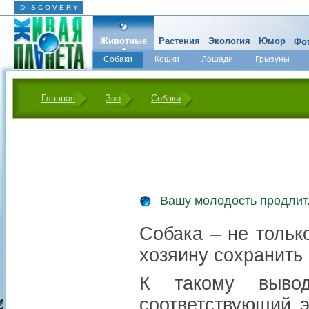
D I S C O V E R Y
Животные
Растения
Экология
Юмор
Фот
Собаки
Кошки
Лошади
Грызуны
Микромир
Главная
Зоо
Собаки
Вашу молодость продлит.
Собака – не тольк
хозяину сохранить
К такому выво
соответствующий э