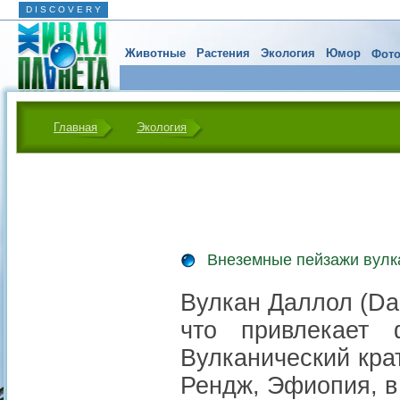
D I S C O V E R Y
Животные
Растения
Экология
Юмор
Фото
Главная
Экология
Внеземные пейзажи вулка
Вулкан Даллол (Da
что привлекает 
Вулканический кра
Рендж, Эфиопия, в