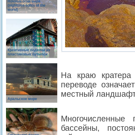
Ночные огни мира
(nighttime lights of the
world)
Креативные поделки из
пластиковых бутылок
На краю кратера
переводе означает
местный ландшафт
Аральское море
Многочисленные 
бассейны, посто