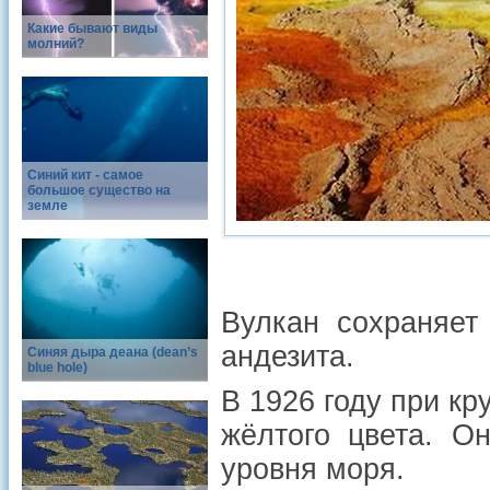
Какие бывают виды
молний?
Синий кит - самое
большое существо на
земле
Вулкан сохраняет
андезита.
Синяя дыра деана (dean’s
blue hole)
В 1926 году при к
жёлтого цвета. О
уровня моря.