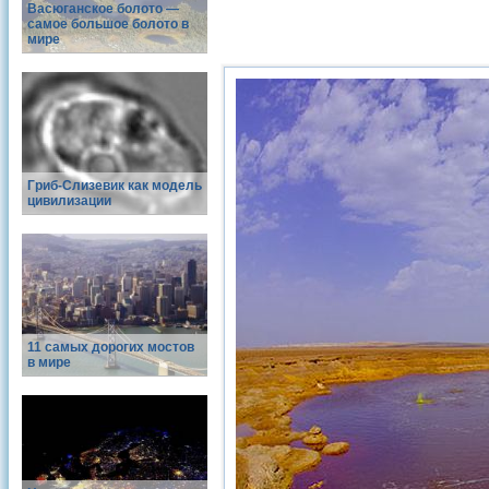
Васюганское болото —
самое большое болото в
мире
Гриб-Слизевик как модель
цивилизации
11 самых дорогих мостов
в мире