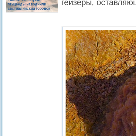
Гигантские пауки-
гейзеры, оставляю
птицееды наводнили
австралийский городок