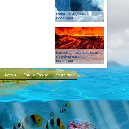
Голубые ледники
исландии
Как река лавы разрушает
голубую лагуну в
исландии
Форум
Самые-Самые
Контакты