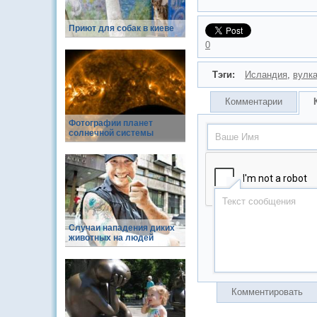
Приют для собак в киеве
0
Тэги:
Исландия
,
вулк
Комментарии
Фотографии планет
солнечной системы
Случаи нападения диких
животных на людей
Комментировать