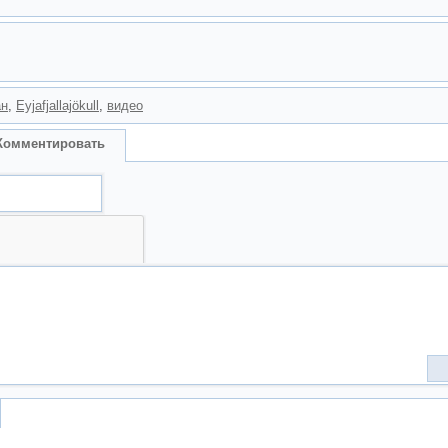
ан
,
Eyjafjallajökull
,
видео
Комментировать