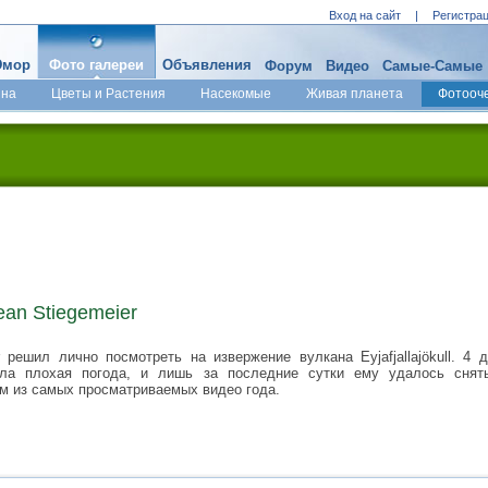
Вход на сайт
|
Регистра
мор
Фото галереи
Объявления
Форум
Видео
Самые-Самые
ина
Цветы и Растения
Насекомые
Живая планета
Фотооч
an Stiegemeier
 решил лично посмотреть на извержение вулкана Eyjafjallajökull. 4
ла плохая погода, и лишь за последние сутки ему удалось снят
м из самых просматриваемых видео года.