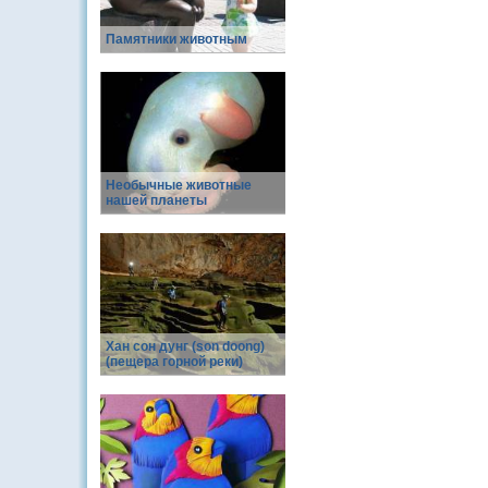
Памятники животным
Необычные животные
нашей планеты
Хан сон дунг (son doong)
(пещера горной реки)