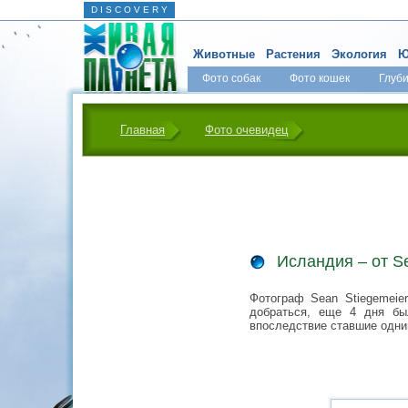
D I S C O V E R Y
Животные
Растения
Экология
Ю
Фото собак
Фото кошек
Глуб
Главная
Фото очевидец
Исландия – от Se
Фотограф Sean Stiegemeier
добраться, еще 4 дня бы
впоследствие ставшие одни