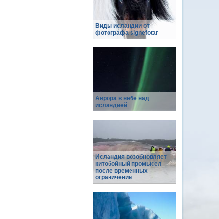
Виды исландии от
фотографа signefotar
Аврора в небе над
исландией
Исландия возобновляет
китобойный промысел
после временных
ограничений