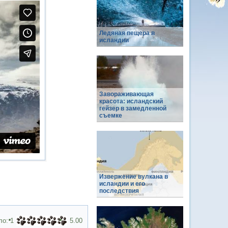
Ледяная пещера в
исландии
Завораживающая
красота: исландский
гейзер в замедленной
съемке
Извержение вулкана в
исландии и его
последствия
ло:
1
5.00