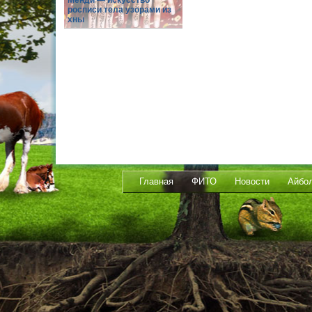
Менди — искусство
росписи тела узорами из
хны
Главная
ФИТО
Новости
Айбо