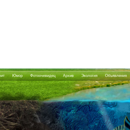
лит
Юмор
Фотоочевидец
Архив
Экология
Объявления