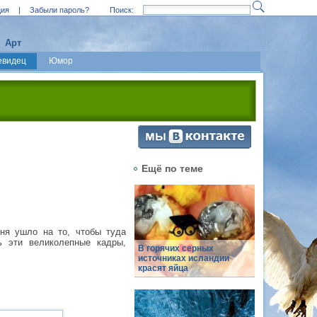
ция
|
Забыли пароль?
Поиск:
Арт
евидец
Юмор
Ещё по теме
 дня ушло на то, чтобы туда
ь эти великолепные кадры,
В горячих серных
источниках исландии
красят яйца