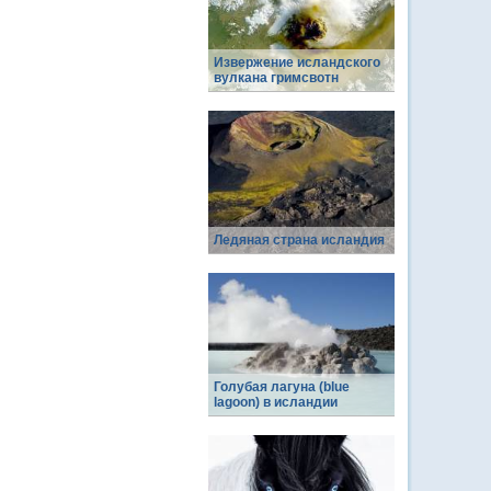
Извержение исландского
вулкана гримсвотн
Ледяная страна исландия
Голубая лагуна (blue
lagoon) в исландии