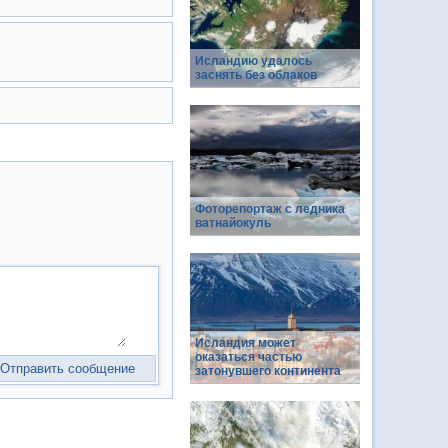
Исландию удалось
заснять без облаков
Фоторепортаж с ледника
ватнайокуль
Исландия может
оказаться частью
затонувшего континента