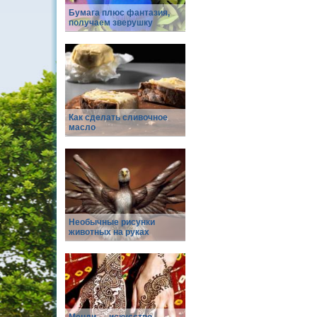
Бумага плюс фантазия,
получаем зверушку
Как сделать сливочное
масло
Необычные рисунки
животных на руках