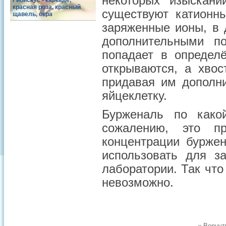
некоторых изыскан
Гибискус - каркаде,
красная роза, красный
существуют катионн
щавель, окра
заряженные ионы, в 
дополнительными п
попадает в определ
открываются, а хвос
придавая им дополни
яйцеклетку.
Бурженаль по како
сожалению, это п
концентрации буржен
использовать для з
лаборатории. Так чт
невозможно.
« Вернут