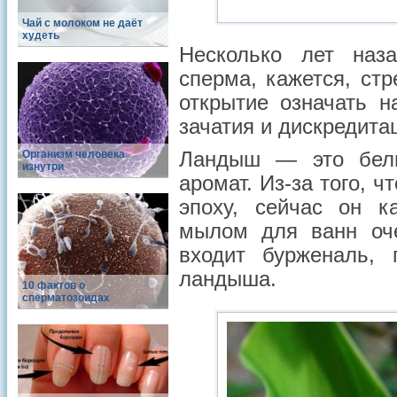
Чай с молоком не даёт
худеть
Несколько лет наз
сперма, кажется, ст
открытие означать н
зачатия и дискредита
Организм человека
Ландыш — это белы
изнутри
аромат. Из-за того, 
эпоху, сейчас он к
мылом для ванн оч
входит бурженаль, 
ландыша.
10 фактов о
сперматозоидах