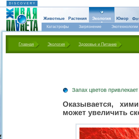
D I S C O V E R Y
Животные
Растения
Экология
Юмор
Фот
Катастрофы
Загрязнение
Экотехнологии
Главная
Экология
Здоровье и Питание
Запах цветов привлекае
Оказывается, хим
может увеличить ск