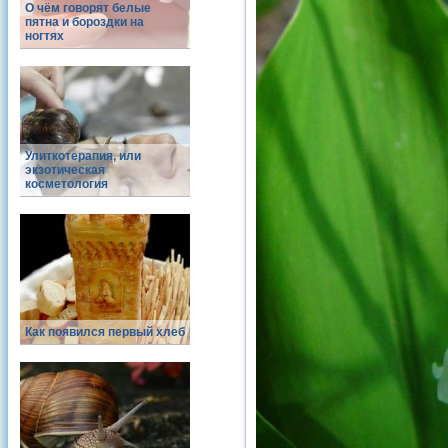
О чём говорят белые
пятна и бороздки на
ногтях
Улиткотерапия, или
экзотическая
косметология
Как появился первый хлеб