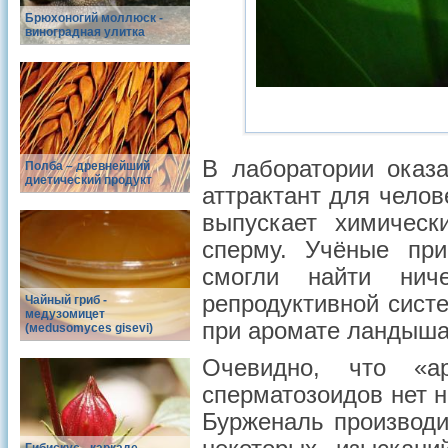
Брюхоногий моллюск -
виноградная улитка
В лаборатории оказ
Полба – древнейший
диетический продукт
аттрактант для чело
выпускает химическ
сперму. Учёные пр
смогли найти нич
репродуктивной сист
Чайный гриб -
медузомицет
при аромате ландыша
(меdusomyces gisevi)
Очевидно, что «
сперматозоидов нет н
Бурженаль производи