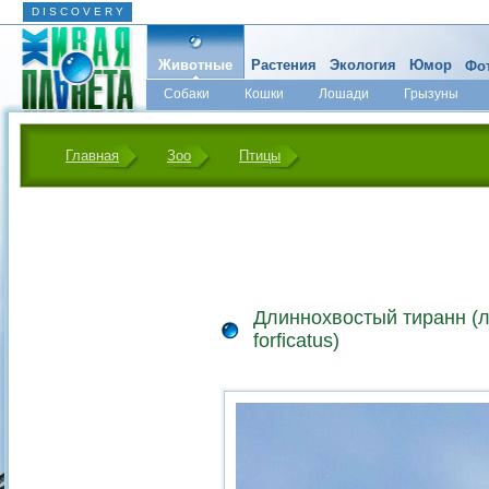
D I S C O V E R Y
Животные
Растения
Экология
Юмор
Фот
Собаки
Кошки
Лошади
Грызуны
Микромир
Главная
Зоо
Птицы
Длиннохвостый тиранн (л
forficatus)