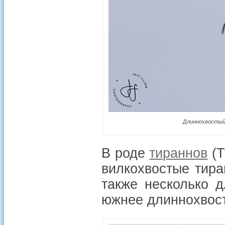
Длиннохвостый 
В роде
тираннов
(T
вилкохвостые тира
также несколько 
южнее длиннохвост