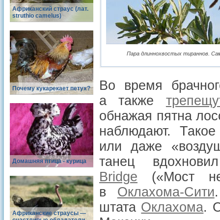
Африканский страус (лат.
struthio camelus)
Пара длиннохвостых тираннов. Саме
Во время брачно
Почему кукарекает петух?
а также
трепещу
обнажая пятна лос
наблюдают. Тако
или даже «воздуш
танец вдохнов
Домашняя птица - курица
Bridge
(«Мост не
в
Оклахома-Сити
штата
Оклахома
. 
Африканские страусы —