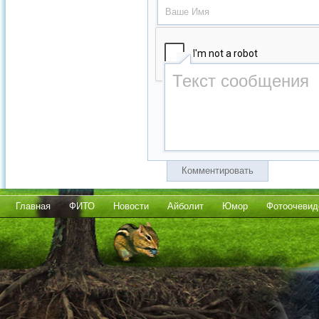
Комментировать
Главная
ФИТО
Новости
Айболит
Юмор
Фотоочевид