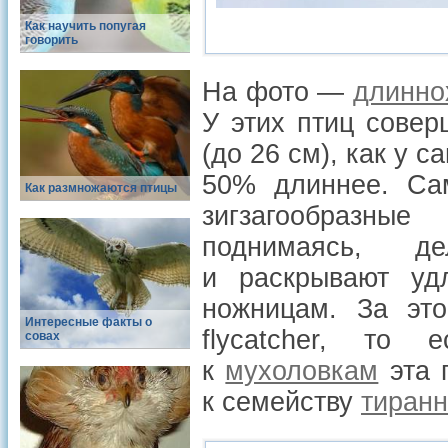
Как научить попугая
говорить
На фото —
длинно
У этих птиц сове
(до 26 см), как у с
50% длиннее. Са
Как размножаются птицы
зигзагообразны
поднимаясь, д
и раскрывают уд
ножницам. За это
Интересные факты о
flycatcher, то 
совах
к
мухоловкам
эта 
к семейству
тиран