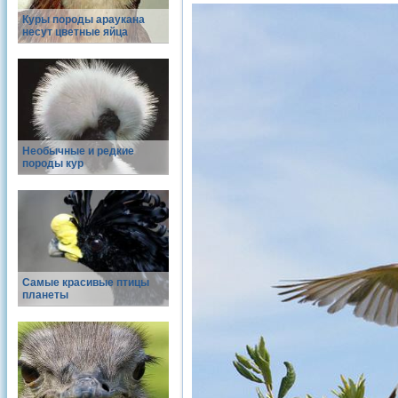
Куры породы араукана
несут цветные яйца
Необычные и редкие
породы кур
Самые красивые птицы
планеты