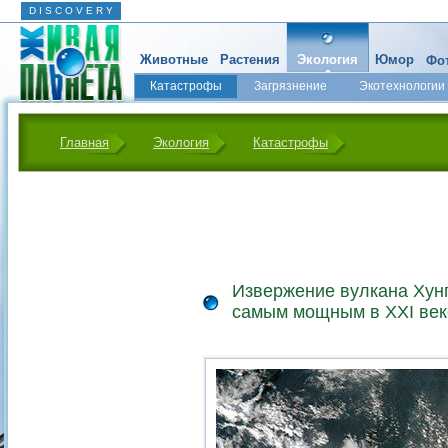
D I S C O V E R Y
Животные
Растения
Экология
Юмор
Фот
Катастрофы
Загрязнение
Экотехнологии
Главная
Экология
Катастрофы
Извержение вулкана Хунг
самым мощным в XXI век