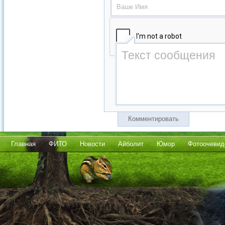
Комментировать
Главная
ФИТО
Новости
Айболит
Юмор
Фотоочевид