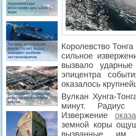
Экологическая
катастрофа аральского
моря
Королевство Тонга 
Титаник, затонувший
почти сто лет назад,
пожирает колония
сильное извержен
экстремофилов
вызвало ударные
эпицентра событи
оказалось крупнейш
Крупнейшая природная
Вулкан Хунга-Тонг
катастрофа в истории
россии
минут. Радиус 
Извержение
оказ
земной коры ощущ
вызванные им 