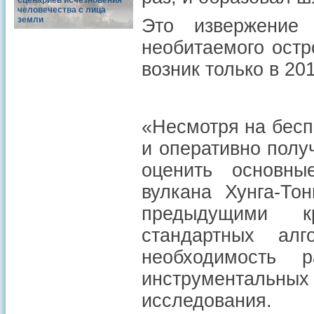
сценариев исчезновения
человечества с лица
земли
Это извержение 
необитаемого остр
возник только в 20
«Несмотря на бесп
и оперативно полу
оценить основны
вулкана Хунга-То
предыдущими к
стандартных алг
необходимость 
инструменталь
исследования.