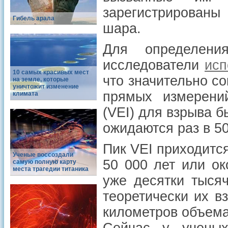
зарегистрированы
Гибель арала
шара.
Для определени
исследователи
исп
10 самых красивых мест
что значительно с
на земле, которые
уничтожит изменение
прямых измерений
климата
(VEI) для взрыва б
ожидаются раз в 50
Пик VEI приходитс
Ученые воссоздали
50 000 лет или ок
самую полную карту
места трагедии титаника
уже десятки тыся
теоретически их в
километров объема