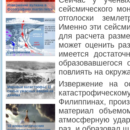
Сейчас у ученых
Извержение вулкана в
сейсмического мон
фотографиях martin rietze
отголоски земле
Именно эти сейсми
для расчета разме
может оценить раз
имеется достаточ
Суперячейки
образовавшегося 
повлиять на окруж
Извержение на о
Мировые катастрофы: 11
катастрофическ
самых ужасных аварий на
дамбах
Филиппинах, произ
материал объемом
атмосферную удар
10 апокалиптических
раз, и образовал 