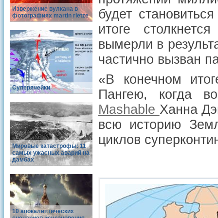
Извержение вулкана в
будет становиться
фотографиях martin rietze
итоге столкнетс
вымерли в результа
частично вызван п
«В конечном итог
Суперячейки
Пангею, когда в
Mashable
Ханна Дэ
всю историю Зем
циклов суперконти
Мировые катастрофы: 11
самых ужасных аварий на
дамбах
10 апокалиптических