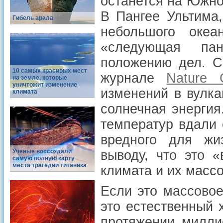
останется на Южно
В Пангее Ультима,
Гибель арала
небольшого океа
«следующая пан
положению дел. С
10 самых красивых мест
журнале
Nature 
на земле, которые
уничтожит изменение
изменений в вулка
климата
солнечная энергия
температур вдали 
вредного для жи
Ученые воссоздали
выводу, что это 
самую полную карту
места трагедии титаника
климата и их масс
Если это массовое
это естественный 
протяжении милли