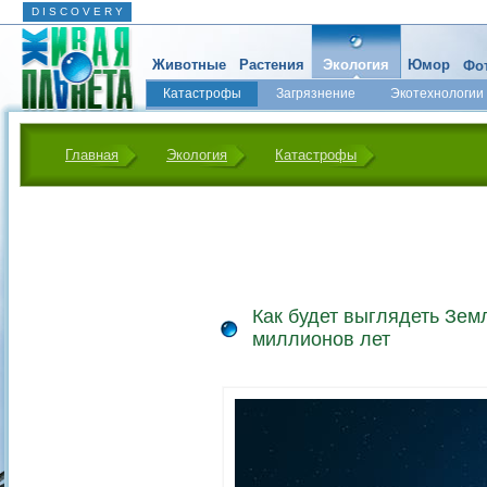
D I S C O V E R Y
Животные
Растения
Экология
Юмор
Фот
Катастрофы
Загрязнение
Экотехнологии
Главная
Экология
Катастрофы
Как будет выглядеть Зем
миллионов лет