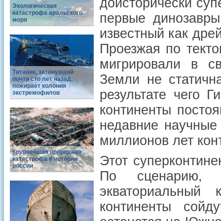
доисторическй суп
Экологическая
катастрофа аральского
первые динозавры
моря
известный как дрей
Проезжая по текто
мигрировали в с
Титаник, затонувший
Земли не статичн
почти сто лет назад,
пожирает колония
результате чего 
экстремофилов
континенты посто
недавние научные 
миллионов лет кон
Крупнейшая природная
Этот суперконтине
катастрофа в истории
россии
По сценарию, 
экваториальный 
континенты сойд