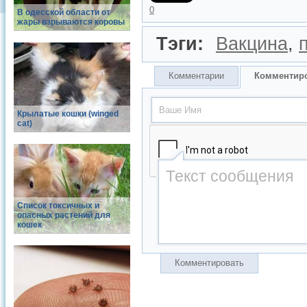
0
В одесской области от
жары взрываются коровы
Тэги:
Вакцина
,
Комментарии
Комментир
Крылатые кошки (winged
cat)
Список токсичных и
опасных растений для
кошек
Комментировать