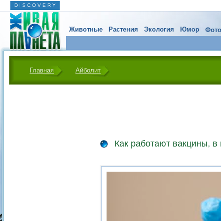
D I S C O V E R Y
Животные
Растения
Экология
Юмор
Фото
Главная
Айболит
Как работают вакцины, в 