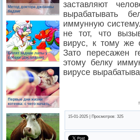
заставляют чело
Метод доктора джоанны
бадвиг
вырабатывать бе
иммунную систему.
не тот, что вызы
вирус, к тому же
Зато пересажен г
Болят задние лапы у
собаки (дисплазия)
этому белку имму
вирусе вырабатыват
Первые дни жизни
котенка: с чего начать
15-01-2025
|
Просмотров:
325