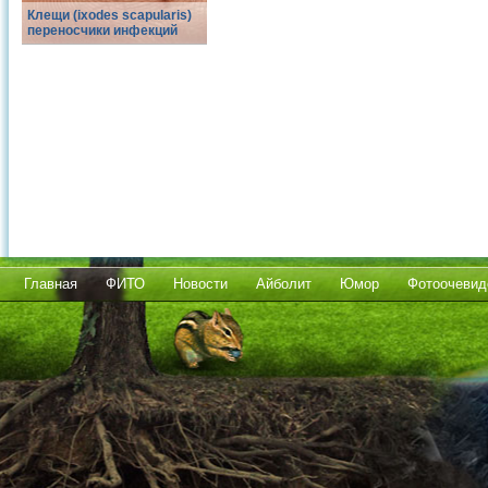
Клещи (ixodes scapularis)
переносчики инфекций
Главная
ФИТО
Новости
Айболит
Юмор
Фотоочевид