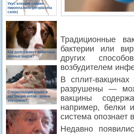
Укус клещом собаки -
пироплазмоз (piroplasma
canis)
Традиционные ва
бактерии или вир
Как долго живут животные
других способ
разных видов?
возбудителем инфе
В сплит-вакцинах
разрушены — мож
Стерилизация кошек и
вакцины содерж
кастрация котов - зачем
это нужно?
например, белки 
система опознает 
Недавно появили