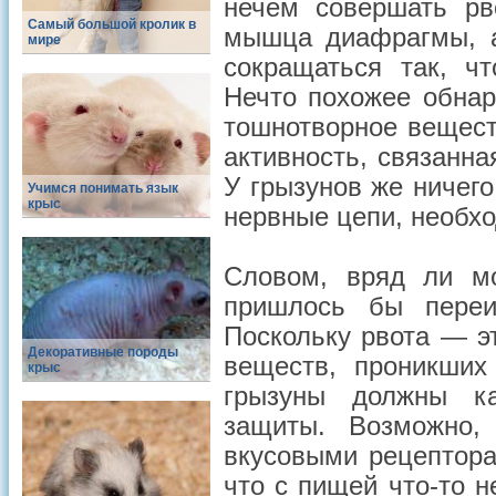
нечем совершать рв
Самый большой кролик в
мышца диафрагмы, а
мире
сокращаться так, ч
Нечто похожее обнар
тошнотворное вещест
активность, связанна
У грызунов же ничего 
Учимся понимать язык
крыс
нервные цепи, необх
Словом, вряд ли мо
пришлось бы переи
Поскольку рвота — э
Декоративные породы
веществ, проникших
крыс
грызуны должны ка
защиты. Возможно,
вкусовыми рецептора
что с пищей что-то н