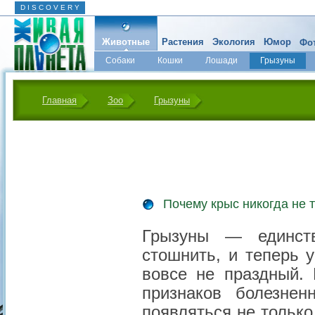
D I S C O V E R Y
Животные
Растения
Экология
Юмор
Фот
Собаки
Кошки
Лошади
Грызуны
Микромир
Главная
Зоо
Грызуны
Почему крыс никогда не 
Грызуны — единст
стошнить, и теперь у
вовсе не праздный.
признаков болезнен
появляться не только