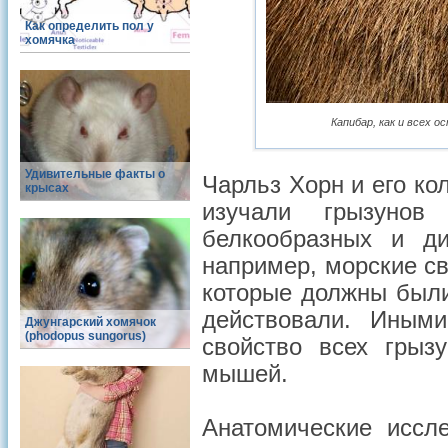
Как определить пол у
хомячка
Капибар, как и всех 
Удивительные факты о
Чарльз Хорн и его ко
крысах
изучали грызунов
белкообразных и ди
например, морские св
которые должны были
действовали. Иными
Джунгарский хомячок
(phodopus sungorus)
свойство всех грыз
мышей.
Анатомические иссл