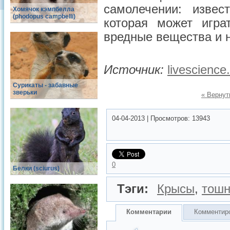
самолечении: извес
Хомячок кэмпбелла
(phodopus campbelli)
которая может игра
вредные вещества и н
Источник:
livescienc
Сурикаты - забавные
зверьки
« Вернут
04-04-2013
|
Просмотров:
13943
0
Белки (sciurus)
Тэги:
Крысы
,
тошн
Комментарии
Комментир