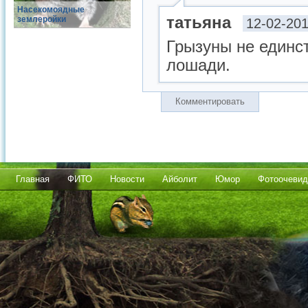
Насекомоядные
татьяна
землеройки
12-02-201
Грызуны не единс
лошади.
Комментировать
Главная
ФИТО
Новости
Айболит
Юмор
Фотоочевид