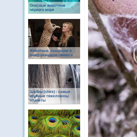
Опасные животные
чёрного моря
Животные, попавшие в
книгу рекордов гиннеса
Шайры (shire) - самые
крупные тяжеловозы
планеты