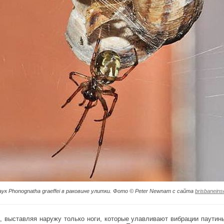
аук Phonognatha graeffei в раковине улитки. Фото © Peter Newnam с сайта
brisbanein
, выставляя наружу только ноги, которые улавливают вибрации паутин