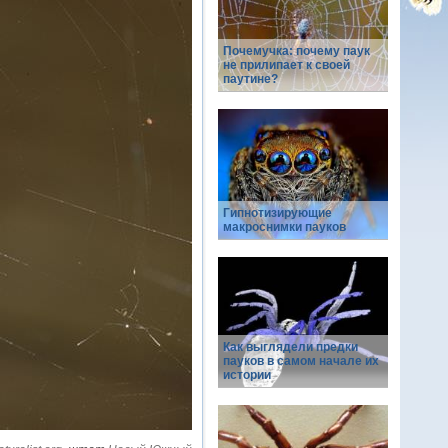
Почемучка: почему паук
не прилипает к своей
паутине?
Гипнотизирующие
макроснимки пауков
Как выглядели предки
пауков в самом начале их
истории