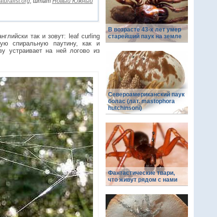
aturalist.org
, штат
Новый Южный
В возрасте 43-х лет умер
лийски так и зовут: leaf curling
старейший паук на земле
ую спиральную паутину, как и
ву устраивает на ней логово из
Североамериканский паук
болас (лат. mastophora
hutchinsoni)
Фантастические твари,
что живут рядом с нами