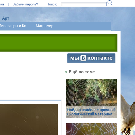
ция
|
Забыли пароль?
Поиск:
Арт
Динозавры и Ко
Микромир
Ещё по теме
Найден наиболее прочный
биологический материал