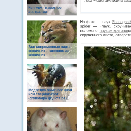
Паук Phonognatha graeffei вы
Кенгуру - животное
австралии
На фото — паук
Phonognath
spider — «паук, скручив
положено
паукам-кругопря
скрученного листа, отверсти
Все современные виды
кошачьих - таксономия
кошачьих
Медведка обыкновенная
или сверчок-крот
(gryllotalpa gryllotalpa)