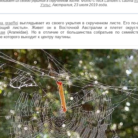
Фото © Nick Lambert с сайта
in
глядывает из своего укрытия в скрученном листе.
Уэльс
, Австралия, 23 июля 2019 года.
a graeffei
выглядывает из своего укрытия в скрученном листе. Его по-анг
ающий листья». Живет он в Восточной Австралии и плетет округл
дам
(Araneidae). Но в отличие от большинства собратьев по семейст
е которого выходит к центру паутины.