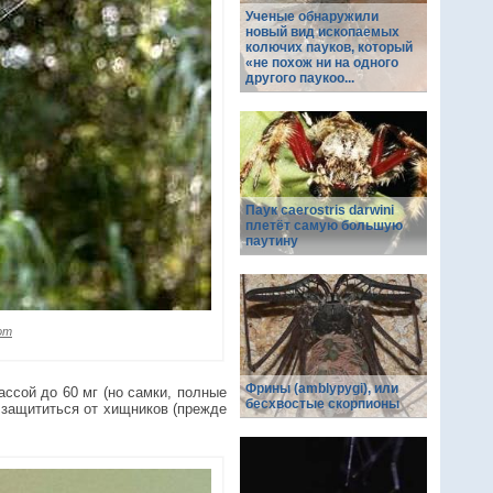
Ученые обнаружили
новый вид ископаемых
колючих пауков, который
«не похож ни на одного
другого паукоо...
Паук caerostris darwini
плетёт самую большую
паутину
com
Фрины (amblypygi), или
ассой до 60 мг (но самки, полные
бесхвостые скорпионы
у защититься от хищников (прежде