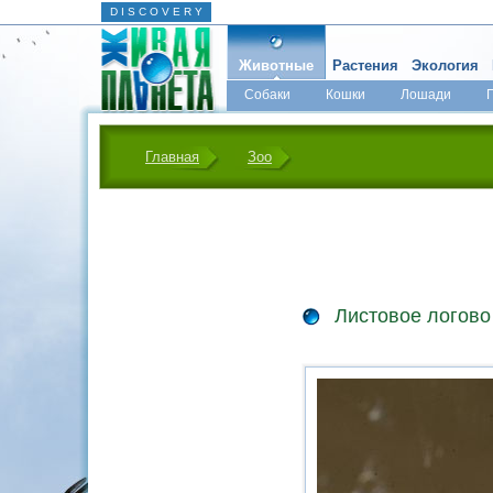
D I S C O V E R Y
Животные
Растения
Экология
Собаки
Кошки
Лошади
Главная
Зоо
Листовое логово 