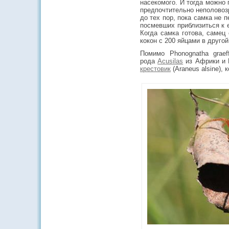
насекомого. И тогда можно 
предпочтительно неполовозр
до тех пор, пока самка не п
посмевших приблизиться к е
Когда самка готова, самец
кокон с 200 яйцами в друго
Помимо Phonognatha grae
рода
Acusilas
из Африки и И
крестовик
(Araneus alsine), 