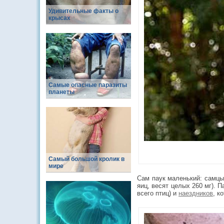
Удивительные факты о
крысах
Самые опасные паразиты
планеты
Самый большой кролик в
мире
Сам паук маленький: самцы 
яиц, весят целых 260 мг). 
всего птиц) и
наездников
, к