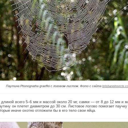
Паутина Phonognatha graeffei с логовом-листом. Фото с сайта
brisbaneinsects.
длиной всего 5–6 мм и массой около 20 мг, самки — от 8 до 12 мм и м
Паутину он плетет диаметром до 30 см. Листовое логово помогает паучк
оторые иначе охотно отложили бы в его тело свои яйца.