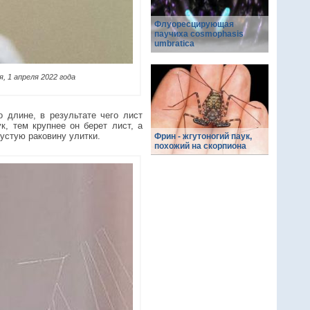
Флуоресцирующая
паучиха cosmophasis
umbratica
я, 1 апреля 2022 года
 длине, в результате чего лист
к, тем крупнее он берет лист, а
устую раковину улитки.
Фрин - жгутоногий паук,
похожий на скорпиона