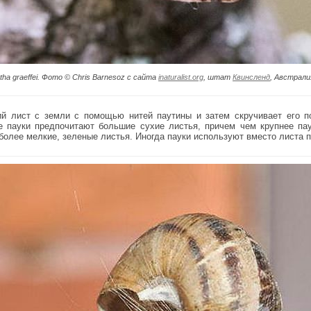
ha graeffei. Фото © Chris Barnesoz с сайта
inaturalist.org
, штат
Квинсленд
, Австрали
й лист с земли с помощью нитей паутины и затем скручивает его по
е пауки предпочитают большие сухие листья, причем чем крупнее пау
олее мелкие, зеленые листья. Иногда пауки используют вместо листа п