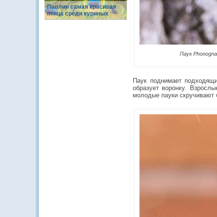
Павлин самая красивая
птица среди куриных
Паук Phonognat
Паук поднимает подходящи
образует воронку. Взрослы
молодые пауки скручивают б