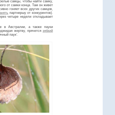
релые самцы, чтобы найти самку,
ого от самки конца. Там он живет
ссивно гоняет всех других самцов,
анять
партнершу от конкурентов).
ерез четыре недели откладывает
ие в Австралии, а также пауки
поджидая жертву, прячется
зябкий
ичный паук’.