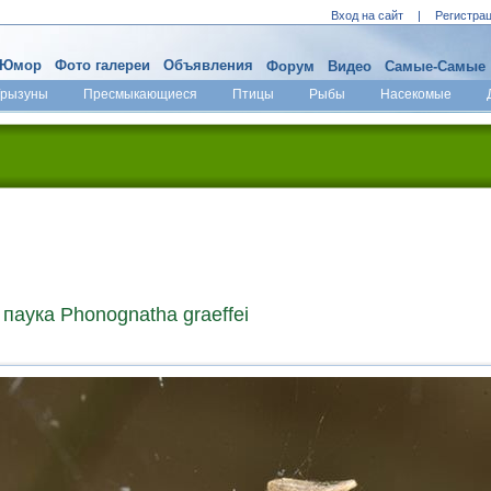
Вход на сайт
|
Регистра
Юмор
Фото галереи
Объявления
Форум
Видео
Самые-Самые
Грызуны
Пресмыкающиеся
Птицы
Рыбы
Насекомые
паука Phonognatha graeffei