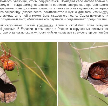
покинуть убежище, чтобы подкрепиться. Покидают свое логово только з
елую — тогда самец поселяется в ее листе, забираясь с противоположн
ерелиняет и не достигнет зрелости, а пока этого не случилось, он агре
го сокровищу (скорее всего, сожительство и нужно для того, чтобы
охр
 спаривается с ней и может быть съеден ею после. Самка примерно ч
й скрученный лист, обтягивает его паутиной и подвешивает среди листвы.
ffei скручивают листья
крестовики
Araneus dimidiatus, тоже живущ
ндонезии. В Евразии, в том числе в России, в скрученных листьях, 
которого за яркую окраску по-английски называют strawberry spider ‘клубн