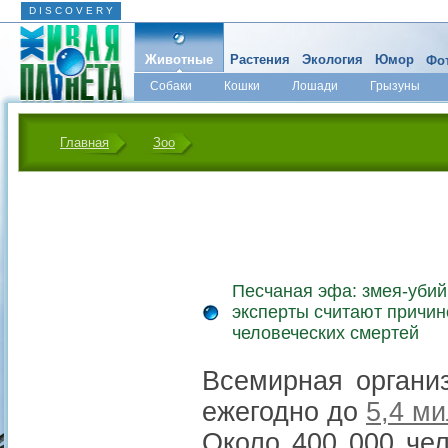
D I S C O V E R Y
Животные
Растения
Экология
Юмор
Фот
Собаки
Кошки
Лошади
Грызуны
Микромир
Главная
Зоо
Песчаная эфа: змея-убий
эксперты считают причи
человеческих смертей
Всемирная организ
ежегодно до
5,4 м
Около 400 000 че