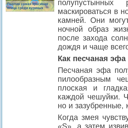
полупустынных
Павлин самая красивая
птица среди куриных
маскироваться в н
камней. Они могу
ночной образ жиз
после захода сол
дождя и чаще всего
Как песчаная эфа
Песчаная эфа пол
пилообразным че
плоская и гладк
каждой чешуйки. Ч
но и зазубренные, 
Когда змея чувств
«S», а затем изви