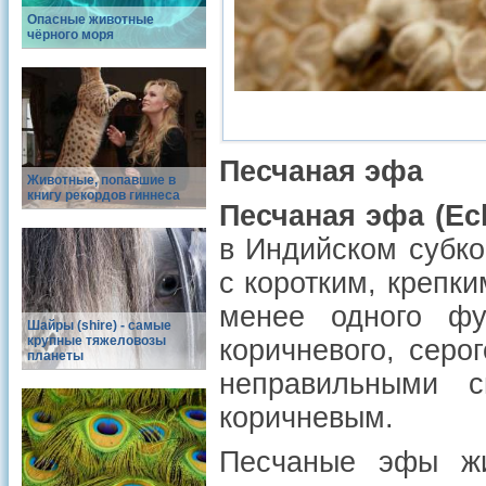
Опасные животные
чёрного моря
Песчаная эфа
Животные, попавшие в
книгу рекордов гиннеса
Песчаная эфа (Ech
в Индийском субко
с коротким, крепк
менее одного фу
Шайры (shire) - самые
крупные тяжеловозы
коричневого, серо
планеты
неправильными с
коричневым.
Песчаные эфы жи