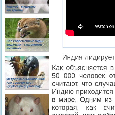
Кенгуру - животное
австралии
Все современные виды
кошачьих - таксономия
кошачьих
Индия лидирует
Как объясняется в
50 000 человек о
Медведка обыкновенная
считают, что случ
или сверчок-крот
(gryllotalpa gryllotalpa)
Индию приходится 
в мире. Одним из 
которая, как сч