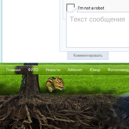
Комментировать
Главная
ФИТО
Новости
Айболит
Юмор
Фотоочевид