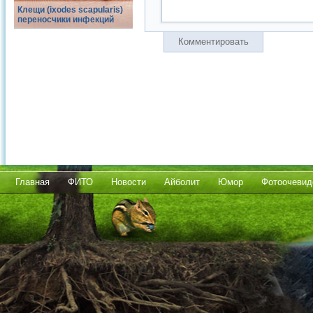
Клещи (ixodes scapularis)
переносчики инфекций
Комментировать
Главная
ФИТО
Новости
Айболит
Юмор
Фотоочевид