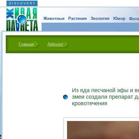
D I S C O V E R Y
Животные
Растения
Экология
Юмор
Фото
Главная
Айболит
Из яда песчаной эфы и в
змеи создали препарат д
кровотечения