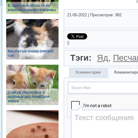
В одесской области от
жары взрываются коровы
21-06-2022
|
Просмотров:
982
0
Крылатые кошки (winged
cat)
Тэги:
Яд
,
Песча
Комментарии
Комментир
Список токсичных и
опасных растений для
кошек