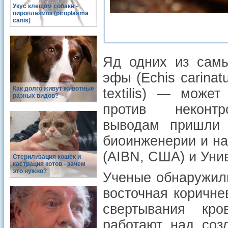
Укус клещом собаки -
пироплазмоз (piroplasma
canis)
Яд одних из сам
эфы (Echis carinat
Как долго живут животные
textilis) — може
разных видов?
против неконт
выводам пришли с
биоинженерии и на
(AIBN, США) и Уни
Стерилизация кошек и
кастрация котов - зачем
это нужно?
Ученые обнаружили
восточная коричне
свертывания кр
работают над соз