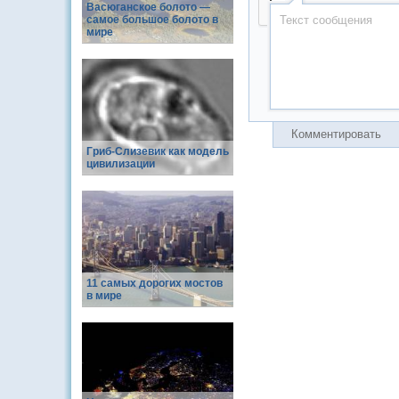
Васюганское болото —
самое большое болото в
мире
Комментировать
Гриб-Слизевик как модель
цивилизации
11 самых дорогих мостов
в мире