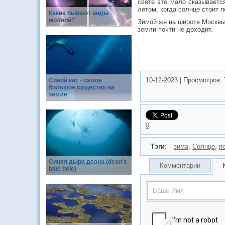
свете это мало сказываетс
летом, когда солнце стоит п
Какие бывают виды
молний?
Зимой же на широте Москвы 
земли почти не доходит.
10-12-2023
|
Просмотров:
Синий кит - самое
большое существо на
земле
0
Тэги:
зима
,
Солнце
,
п
Синяя дыра деана (dean’s
Комментарии
blue hole)