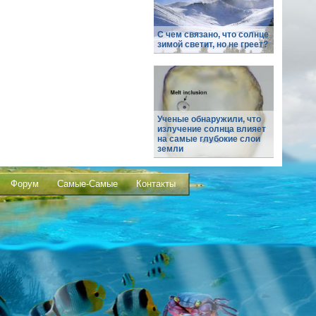
С чем связано, что солнце
зимой светит, но не греет?
Ученые обнаружили, что
излучение солнца влияет
на самые глубокие слои
земли
Форум
Самые-Самые
Контакты