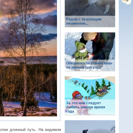
Рядом с бушующим
кизименом...
Обезьянка по кличке иван
на зимней прогулке
За что нам следует
любить зимнее время
года
более длинный путь. На видимом