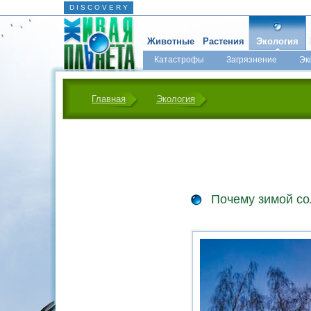
D I S C O V E R Y
Животные
Растения
Экология
Катастрофы
Загрязнение
Эк
Главная
Экология
Почему зимой сол