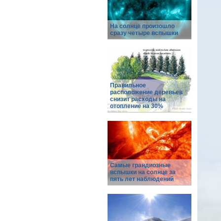
На солнце произошло
сразу четыре вспышки
Правильное
расположение деревьев
снизит расходы на
отопление на 30%
Самые грандиозные
вспышки на солнце за
пять лет наблюдений