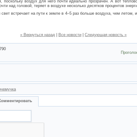
я, поскольку воздух для него почти идеально прозрачен. А вот тепло
очти над головой, теряет в воздухе несколько десятков процентов энерг
свет встречает на пути к земле в 4–5 раз больше воздуха, чем летом, 
« Вернуться назад
|
Все новости
|
Следующая новость »
790
Проголо
очемучка
Комментировать