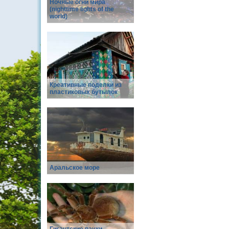
Ночные огни мира
(nighttime lights of the
world)
Креативные поделки из
пластиковых бутылок
Аральское море