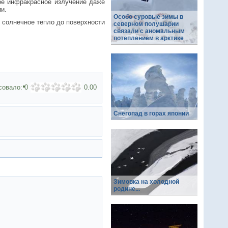
вое инфракрасное излучение даже
ии.
Особо суровые зимы в
и солнечное тепло до поверхности
северном полушарии
связали с аномальным
потеплением в арктике
совало:
0
0.00
Снегопад в горах японии
Зимовка на холодной
родине...