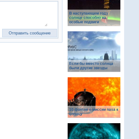
В наступающем году
солнце способно на
особые подвиги
Если бы вместо солнца
были другие звезды
10 фактов о миссии nasa к
солнцу