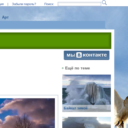
ция
|
Забыли пароль?
Поиск:
Арт
Ещё по теме
Байкал зимой