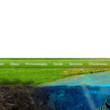
лит
Юмор
Фотоочевидец
Архив
Экология
Объявления