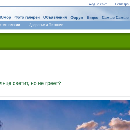
Вход на сайт
|
Регистра
Юмор
Фото галереи
Объявления
Форум
Видео
Самые-Самые
отехнологии
Здоровье и Питание
нце светит, но не греет?