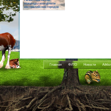
Гигантские пауки-
птицееды наводнили
австралийский городок
Главная
ФИТО
Новости
Айбо