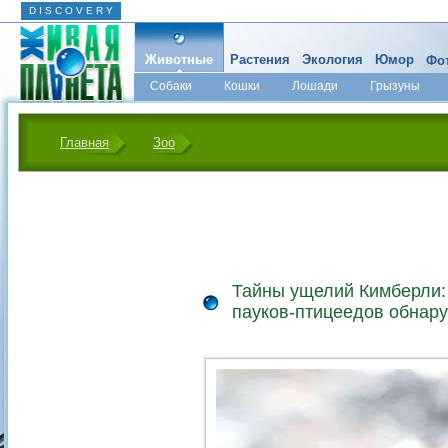
D I S C O V E R Y
Животные
Растения
Экология
Юмор
Фот
Собаки
Кошки
Лошади
Грызуны
Микромир
Главная
Зоо
Тайны ущелий Кимберли:
пауков-птицеедов обнар