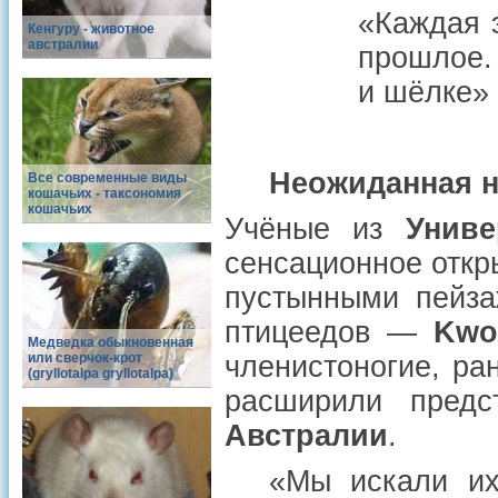
«Каждая 
Кенгуру - животное
австралии
прошлое.
и шёлке»
Неожиданная н
Все современные виды
кошачьих - таксономия
кошачьих
Учёные из
Униве
сенсационное откр
пустынными пейза
птицеедов —
Kwon
Медведка обыкновенная
или сверчок-крот
членистоногие, ра
(gryllotalpa gryllotalpa)
расширили пред
Австралии
.
«Мы искали их