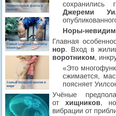
сохранились
Удивительные факты о
крысах
Джереми Уи
опубликованног
Норы-невидимк
Главная особенн
Самые опасные паразиты
нор
. Вход в жил
планеты
воротником
, инк
«Это многофунк
сжимается, ма
поясняет Уилсо
Самый большой кролик в
мире
Учёные предпол
от
хищников
, н
вибрации от приб