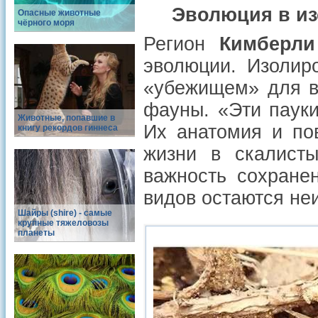
Эволюция в из
Опасные животные
чёрного моря
Регион
Кимберли
эволюции. Изолир
«убежищем» для в
фауны. «Эти паук
Животные, попавшие в
Их анатомия и по
книгу рекордов гиннеса
жизни в скалисты
важность сохран
видов остаются не
Шайры (shire) - самые
крупные тяжеловозы
планеты