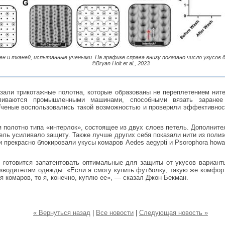
 и тканей, испытанные учеными. На графике справа внизу показано число укусов дл
©Bryan Holt et al., 2023
зали трикотажные полотна, которые образованы не переплетением нит
вливаются промышленными машинами, способными вязать заранее
Ученые воспользовались такой возможностью и проверили эффективнос
я полотно типа «интерлок», состоящее из двух слоев петель. Дополнит
ль усиливало защиту. Также лучше других себя показали нити из полиэ
и прекрасно блокировали укусы комаров Aedes aegypti и Psorophora howar
 готовится запатентовать оптимальные для защиты от укусов вариант
изводителям одежды. «Если я смогу купить футболку, такую же комфор
 комаров, то я, конечно, куплю ее», — сказал Джон Бекман.
« Вернуться назад
|
Все новости
|
Следующая новость »