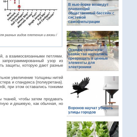
В нью-йорке возведут
плавающий
общественный бассейн с
системой
самофильтрации
я разных видов плетения и вязки /
Отходы сельского
хозяйства научились
ей, а взаимосвязанными петлями.
превращать в ценные
 запрограммированный узор из
элементы для
ть защиты, которую дают разные
электроники
ельное увеличение толщины нитей
стера и спандекса (полиуретана).
dii, при этом оставались тонкими
ы тканей, чтобы затем продавать
тную и дешевую, как обычная, но
Воронов научат убирать
улицы городов