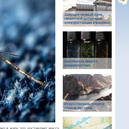
Запущен первый блок
гигантской солнечной
электростанции в марокко
Целлюлоза вместо
микропластика
Искусственное озеро в
сердце пустыни
ако в жару это доставляет массу