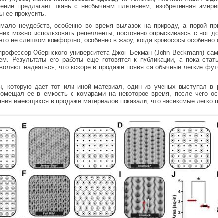
ение предлагает ткань с необычным плетением, изобретенная амери
ы ее прокусить.
емало неудобств, особенно во время вылазок на природу, а порой п
них можно использовать репелленты, постоянно опрыскиваясь с ног д
то не слишком комфортно, особенно в жару, когда кровососы особенно 
профессор Обернского университета Джон Бекман (John Beckmann) сам
м. Результаты его работы еще готовятся к публикации, а пока стать
зволяют надеяться, что вскоре в продаже появятся обычные легкие фут
, которую дает тот или иной материал, один из ученых выступал в 
помещал ее в емкость с комарами на некоторое время, после чего ос
ания имеющихся в продаже материалов показали, что насекомые легко п