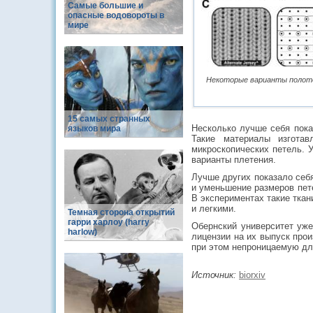
Самые большие и
опасные водовороты в
мире
Некоторые варианты полотен
15 самых странных
Несколько лучше себя пока
языков мира
Такие материалы изгота
микроскопических петель. 
варианты плетения.
Лучше других показало себ
и уменьшение размеров пете
В экспериментах такие ткан
и легкими.
Темная сторона открытий
гарри харлоу (harry
Обернский университет уже
harlow)
лицензии на их выпуск про
при этом непроницаемую для
Источник:
biorxiv