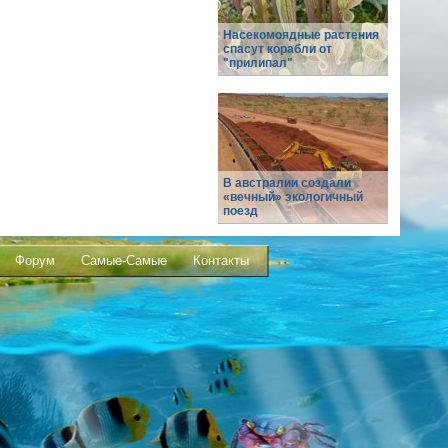
Насекомоядные растения
спасут корабли от
"прилипал"
В австралии создали
«вечный» экологичный
поезд
Форум
Самые-Самые
Контакты