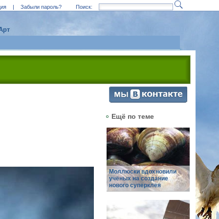
ция
|
Забыли пароль?
Поиск:
Арт
Ещё по теме
Моллюски вдохновили
учёных на создание
нового суперклея