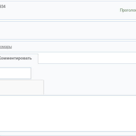
934
Проголо
комары
Комментировать