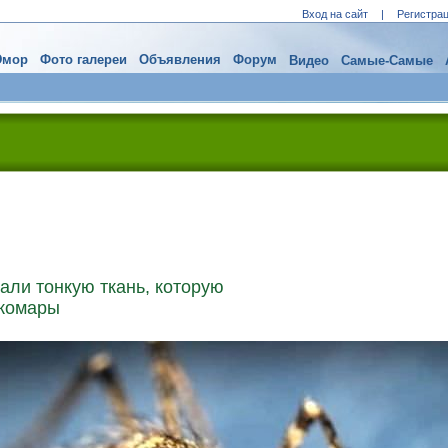
Вход на сайт
|
Регистра
мор
Фото галереи
Объявления
Форум
Видео
Самые-Самые
али тонкую ткань, которую
 комары