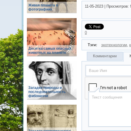
Живая планета в
11-05-2023
|
Просмотров:
фотографиях
0
Тэги:
экотехнологии
,
Десятка самых опасных
животных на планете
Комментарии
Загадки природы и
последовательность
фибоначчи