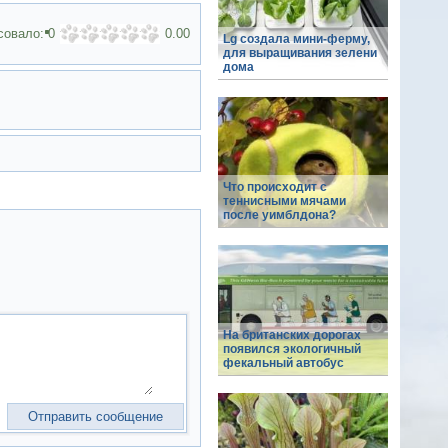
совало:
0
0.00
Lg создала мини-ферму,
для выращивания зелени
дома
Что происходит с
теннисными мячами
после уимблдона?
На британских дорогах
появился экологичный
фекальный автобус