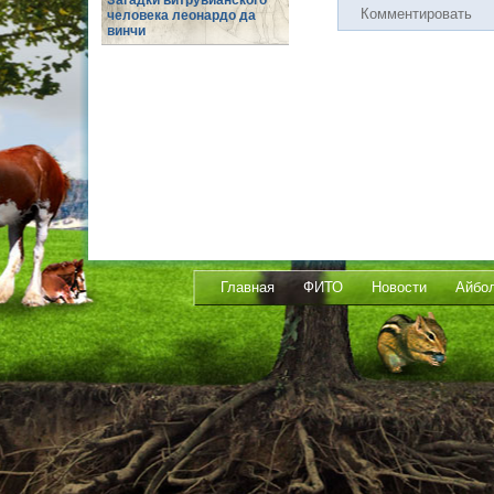
Загадки витрувианского
Комментировать
человека леонардо да
винчи
Главная
ФИТО
Новости
Айбо