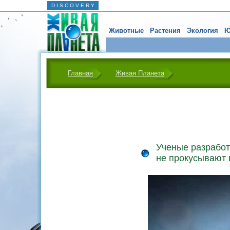
D I S C O V E R Y
Животные
Растения
Экология
Ю
Главная
Живая Планета
Ученые разработ
не прокусывают