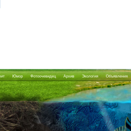
лит
Юмор
Фотоочевидец
Архив
Экология
Объявления