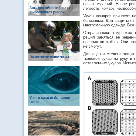
новых мучений. Новое реш
Загадка эйнштейна: кто
легкость, комары неспособн
выращивает рыбок?
Укусы комаров приносят н
болезнями. Для защиты от 
многослойную одежду. Все э
Отправившись в турпоход, 
решил заняться ее решение
препринтов bioRxiv. Они по
не смогут.
Для оценки степени защиты
Памятники животным
тканевой рукав на руку и 
оставленных укусов. Испыт
У кого самые большие
глаза