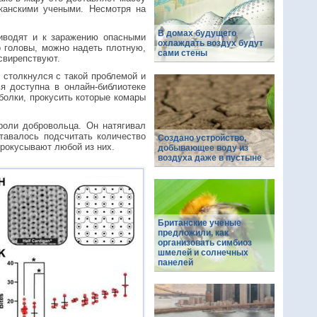
канскими учеными. Несмотря на
В домах будущего
риводят и к заражению опасными
охлаждать воздух будут
о головы, можно надеть плотную,
сами стены
свирепствуют.
 столкнулся с такой проблемой и
я доступна в онлайн-библиотеке
болки, прокусить которые комары
роли добровольца. Он натягивал
тавалось подсчитать количество
Создано устройство,
рокусывают любой из них.
добывающее воду из
воздуха даже в пустыне
Британские ученые
предложили, как
организовать симбиоз
шмелей и солнечных
панелей