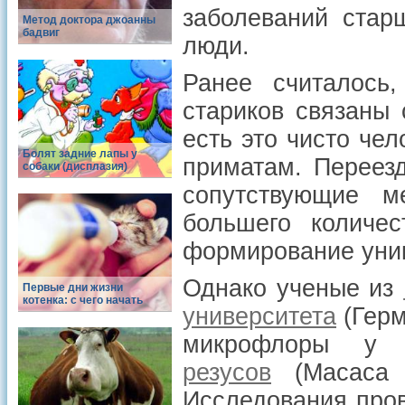
заболеваний стар
Метод доктора джоанны
бадвиг
люди.
Ранее считалось
стариков связаны 
есть это чисто че
Болят задние лапы у
приматам. Переез
собаки (дисплазия)
сопутствующие м
большего количе
формирование уник
Однако ученые из
Первые дни жизни
котенка: с чего начать
университета
(Герм
микрофлоры у
резусов
(Macaca 
Исследования пров