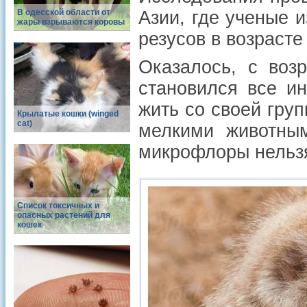
В одесской области от
Азии, где ученые 
жары взрываются коровы
резусов в возрасте 
Оказалось, с воз
становился все и
жить со своей гру
Крылатые кошки (winged
cat)
мелкими животным
микрофлоры нельзя
Список токсичных и
опасных растений для
кошек