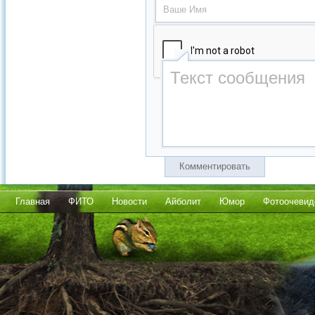
Комментировать
Главная
ФИТО
Новости
Айболит
Юмор
Фотоочевид