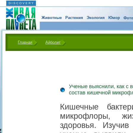
D I S C O V E R Y
Животные
Растения
Экология
Юмор
Фото
Главная
Айболит
Ученые выяснили, как с 
состав кишечной микроф
Кишечные бакте
микрофлоры, жи
здоровья. Изучив