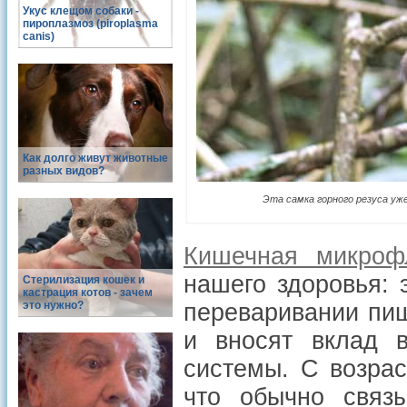
Укус клещом собаки -
пироплазмоз (piroplasma
canis)
Как долго живут животные
разных видов?
Эта самка горного резуса уж
Кишечная микроф
нашего здоровья: 
Стерилизация кошек и
кастрация котов - зачем
это нужно?
переваривании пищ
и вносят вклад 
системы. С возрас
что обычно связ