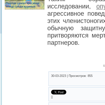
Павлин самая красивая
исследовании,
оп
птица среди куриных
агрессивное повед
этих членистоноги
обычную защитн
притворяются мер
партнеров.
«
30-03-2023
|
Просмотров:
855
0