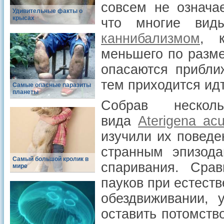
совсем не означае
Удивительные факты о
крысах
что многие вид
каннибализмом
, 
меньшего по разме
опасаются прибли
тем приходится идт
Самые опасные паразиты
планеты
Собрав нескол
вида
Aterigena acu
изучили их поведе
странным эпизод
Самый большой кролик в
спаривания. Сра
мире
пауков при естест
обездвиживании, 
оставить потомств