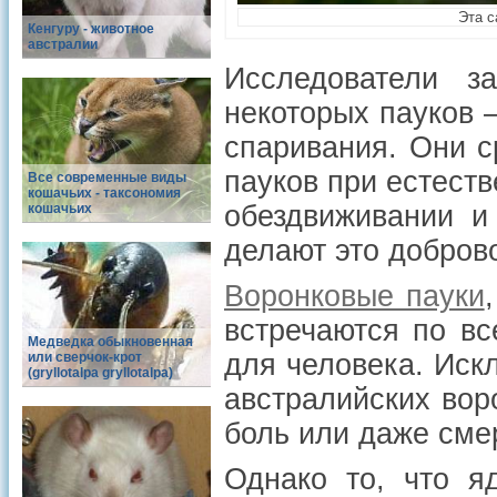
Эта с
Кенгуру - животное
австралии
Исследователи з
некоторых пауков 
спаривания. Они с
пауков при естест
Все современные виды
кошачьих - таксономия
обездвиживании 
кошачьих
делают это добров
Воронковые пауки
встречаются по вс
Медведка обыкновенная
для человека. Иск
или сверчок-крот
(gryllotalpa gryllotalpa)
австралийских вор
боль или даже сме
Однако то, что я