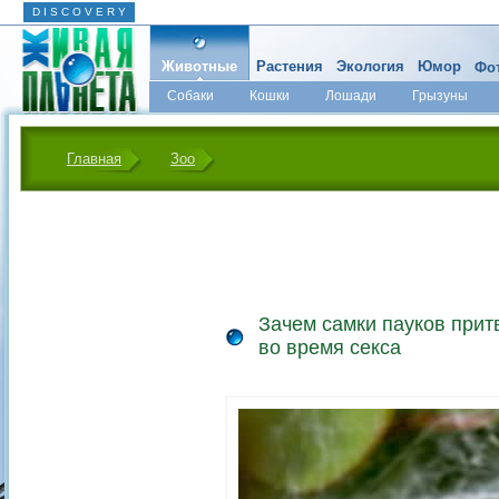
D I S C O V E R Y
Животные
Растения
Экология
Юмор
Фот
Собаки
Кошки
Лошади
Грызуны
Микромир
Главная
Зоо
Зачем самки пауков при
во время секса