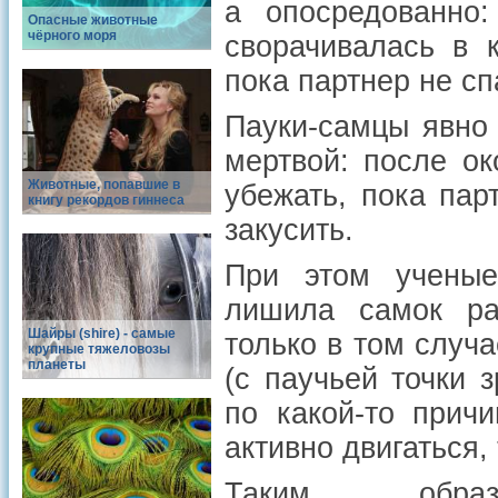
а опосредованно
Опасные животные
чёрного моря
сворачивалась в к
пока партнер не сп
Пауки-самцы явно 
мертвой: после ок
Животные, попавшие в
убежать, пока пар
книгу рекордов гиннеса
закусить.
При этом ученые
лишила самок ра
Шайры (shire) - самые
только в том случ
крупные тяжеловозы
планеты
(с паучьей точки 
по какой-то прич
активно двигаться
Таким обр