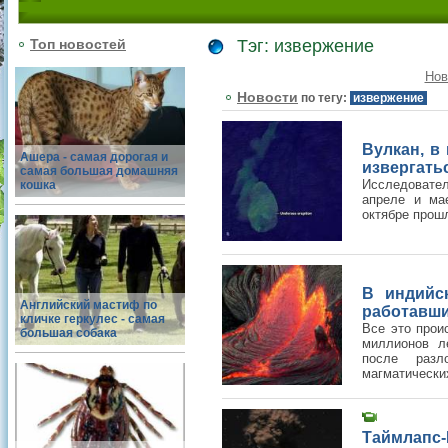
Топ новостей
Тэг: извержение
Нов
Новости
по тегу:
извержение
Вулкан, в
Ашера - самая дорогая и
извергать
самая большая домашняя
Исследовател
кошка
апреле и мае
октябре прошл
В индийс
Английский мастиф по
работавши
кличке геркулес - самая
Все это прои
большая собака
миллионов л
после раз
магматических
Таймлапс-