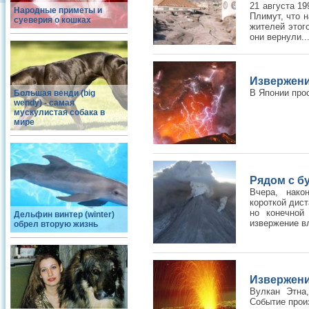
21 августа 1
Народные приметы и
Плимут, что н
суеверия о кошках
жителей этог
они вернули..
Извержени
В Японии про
Большая венди (big
wendy) - самая
мускулистая собака в
мире
Рядом с б
Вчера, нако
короткой дис
но конечной
Дельфин винтер (winter)
извержение вл
обрел вторую жизнь
Извержени
Вулкан Этна
Событие прои