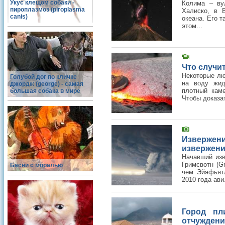
Укус клещом собаки -
Колима – ву
пироплазмоз (piroplasma
Халиско, в 
canis)
океана. Его 
этом...
Что случит
Некоторые лю
Голубой дог по кличке
на воду жид
джордж (george) - самая
плотный каме
большая собака в мире
Чтобы доказат
Извержен
извержен
Начавший изв
Гримсвотн (G
Басни с моралью
чем Эйяфьятла
2010 года ави.
Город пл
отчуждени