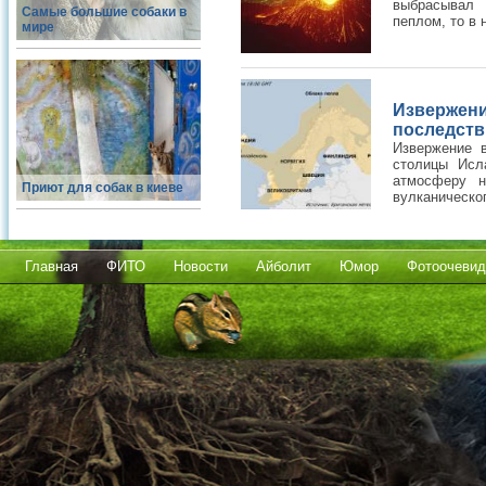
выбрасывал 
Самые большие собаки в
пеплом, то в н
мире
Изверже
последств
Извержение 
столицы Исл
атмосферу н
Приют для собак в киеве
вулканическог
Главная
ФИТО
Новости
Айболит
Юмор
Фотоочевид