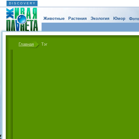
D I S C O V E R Y
Животные
Растения
Экология
Юмор
Фото
Главная
Тэг