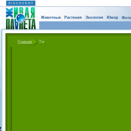
D I S C O V E R Y
Животные
Растения
Экология
Юмор
Фото
Главная
Тэг