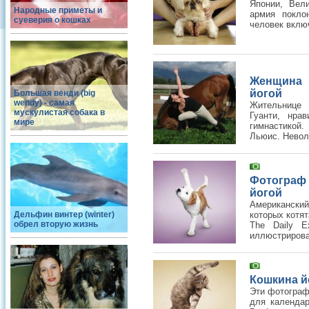
Японии, Вел
Народные приметы и
армия покло
суеверия о кошках
человек включ
Женщина 
йогой
Большая венди (big
wendy) - самая
Жительнице 
мускулистая собака в
Гуанти, нра
мире
гимнастикой.
Льюис. Невол
Фотограф
йогой
Американски
Дельфин винтер (winter)
которых котя
обрел вторую жизнь
The Daily E
иллюстрирова
Кошкина й
Эти фотограф
для календа