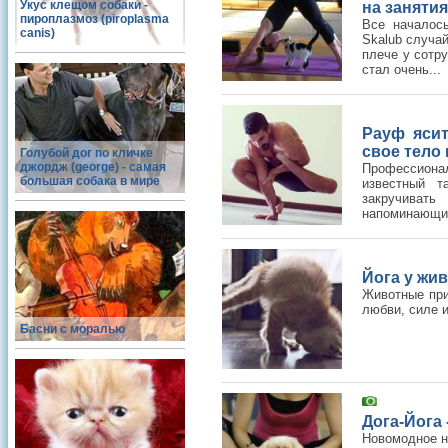
Укус клещом собаки -
на занятия
пироплазмоз (piroplasma
Все началось
canis)
Skalub случай
плече у сотру
стал очень...
Рауф ясит
свое тело
Голубой дог по кличке
джордж (george) - самая
Профессионал
большая собака в мире
известный т
закручиват
напоминающие
Йога у жи
Животные при
любви, силе и
Басни с моралью
Дога-Йога
Новомодное н