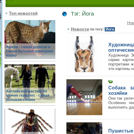
Топ новостей
Тэг: Йога
Нов
Новости
по тегу:
Йога
Художни
Ашера - самая дорогая и
оптически
самая большая домашняя
Художница Эм
кошка
серию карти
портретами ж
эти картины н
Собака з
Английский мастиф по
хозяйки
кличке геркулес - самая
Они так увле
большая собака
Особенно пе
выполнять да
Пушистые