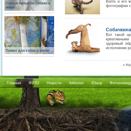
Borris и его 
Самые большие собаки в
фотографии с 
мире
Собачкина 
Вот такой о
креативными
здоровый обр
исполнении ра
Приют для собак в киеве
« На
Главная
ФИТО
Новости
Айболит
Юмор
Фотоочевид