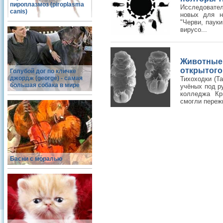
пироплазмоз (piroplasma
Исследовател
canis)
новых для н
"Черви, паук
вирусо...
Животны
открытого
Голубой дог по кличке
джордж (george) - самая
Тихоходки (Ta
большая собака в мире
учёных под р
колледжа Кр
смогли пережи
Басни с моралью