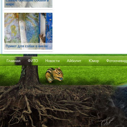
Самые большие собаки в
мире
Приют для собак в киеве
Главная
ФИТО
Новости
Айболит
Юмор
Фотоочевид