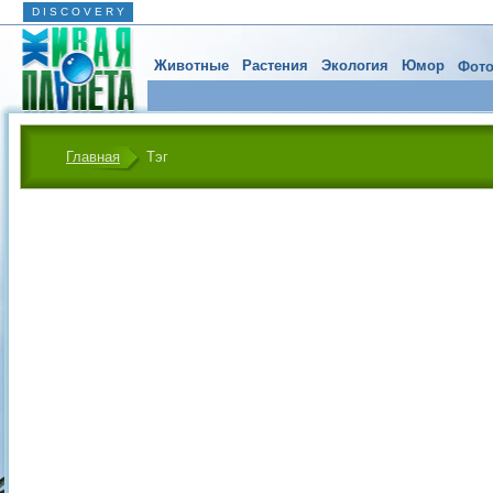
D I S C O V E R Y
Животные
Растения
Экология
Юмор
Фото
Главная
Тэг