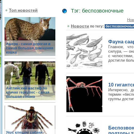
Топ новостей
Тэг: беспозвоночные
Нов
Новости
по тегу:
беспозвоночны
Фауна саа
Ашера - самая дорогая и
Главное, чт
самая большая домашняя
силура, — он
кошка
с челюстями,
достигли боль
10 гигант
Английский мастиф по
Интересно, 
кличке геркулес - самая
термин «бесп
большая собака
группы дости
Беспозво
Укус клещом собаки -
полторы т