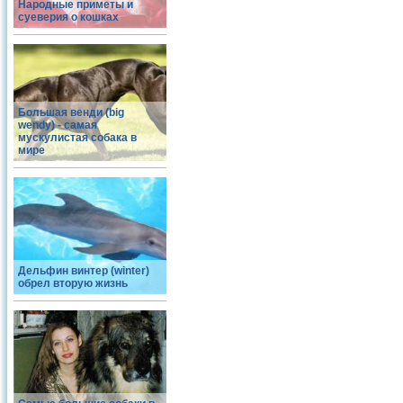
Народные приметы и
суеверия о кошках
Большая венди (big
wendy) - самая
мускулистая собака в
мире
Дельфин винтер (winter)
обрел вторую жизнь