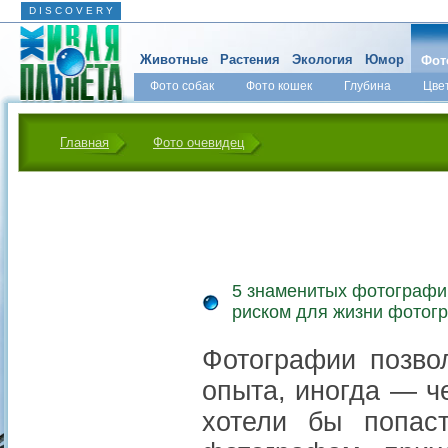
D I S C O V E R Y
Животные
Растения
Экология
Юмор
Фот
Фото собак
Фото кошек
Глубина
Цве
Главная
Фото очевидец
5 знаменитых фотографи
риском для жизни фотог
Фотографии позво
опыта, иногда — ч
хотели бы попаст