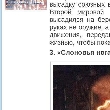
Менди — искусство
высадку союзных 
росписи тела узорами из
хны
Второй мировой 
высадился на бер
руках не оружие, 
движения, переда
жизнью, чтобы пока
3. «Слоновья ног