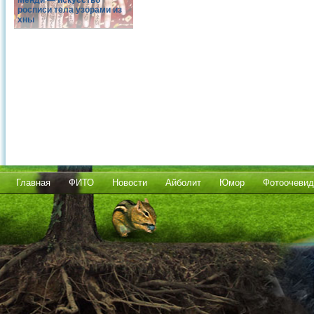
Менди — искусство
росписи тела узорами из
хны
Главная
ФИТО
Новости
Айболит
Юмор
Фотоочевид