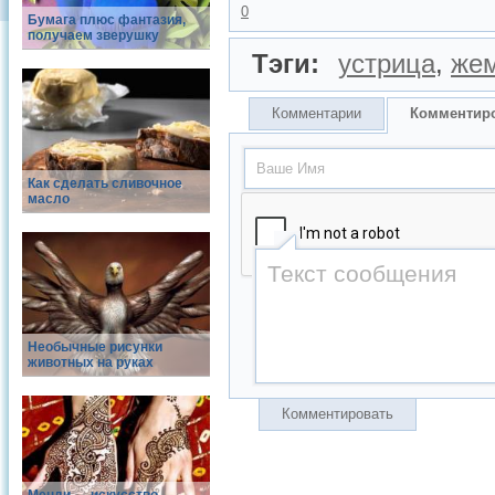
0
Бумага плюс фантазия,
получаем зверушку
Тэги:
устрица
,
же
Комментарии
Комментир
Как сделать сливочное
масло
Необычные рисунки
животных на руках
Комментировать