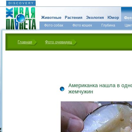
D I S C O V E R Y
Животные
Растения
Экология
Юмор
Фот
Фото собак
Фото кошек
Глубина
Цве
Главная
Фото очевидец
Американка нашла в одно
жемчужин