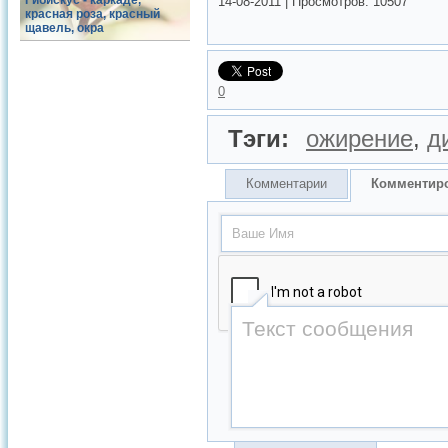
Гибискус - каркаде,
14-08-2011
|
Просмотров:
10507
красная роза, красный
щавель, окра
0
Тэги:
ожирение
,
д
Комментарии
Комментир