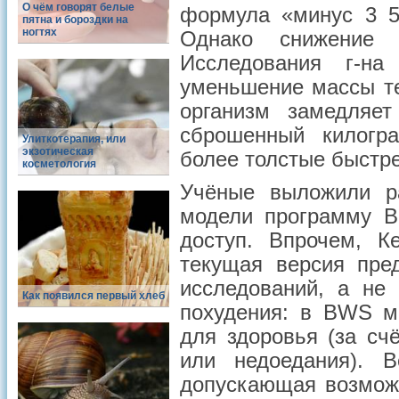
О чём говорят белые
формула «минус 3 5
пятна и бороздки на
ногтях
Однако снижение 
Исследования г-н
уменьшение массы те
организм замедляе
сброшенный килогр
Улиткотерапия, или
экзотическая
более толстые быстре
косметология
Учёные выложили р
модели программу B
доступ. Впрочем, К
текущая версия пре
исследований, а не
Как появился первый хлеб
похудения: в BWS м
для здоровья (за сч
или недоедания). 
допускающая возможн