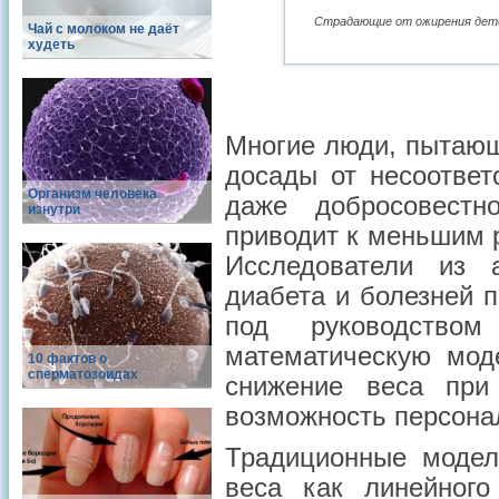
Страдающие от ожирения дети 
Чай с молоком не даёт
худеть
Многие люди, пытающ
досады от несоответ
Организм человека
даже добросовестн
изнутри
приводит к меньшим р
Исследователи из а
диабета и болезней 
под руководство
математическую мод
10 фактов о
сперматозоидах
снижение веса при
возможность персона
Традиционные модел
веса как линейног