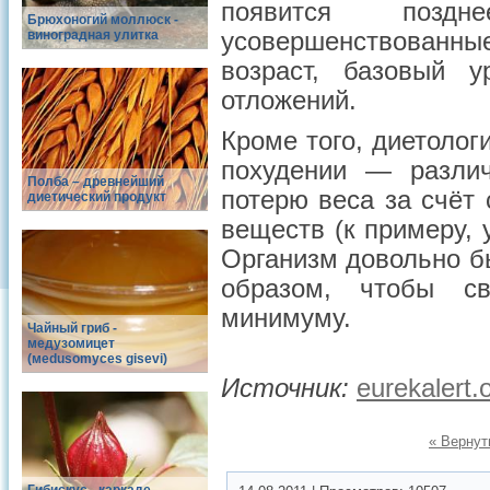
появится позд
Брюхоногий моллюск -
виноградная улитка
усовершенствованны
возраст, базовый 
отложений.
Кроме того, диетолог
похудении — различ
Полба – древнейший
потерю веса за счёт
диетический продукт
веществ (к примеру,
Организм довольно б
образом, чтобы с
минимуму.
Чайный гриб -
медузомицет
(меdusomyces gisevi)
Источник:
eurekalert.
« Вернут