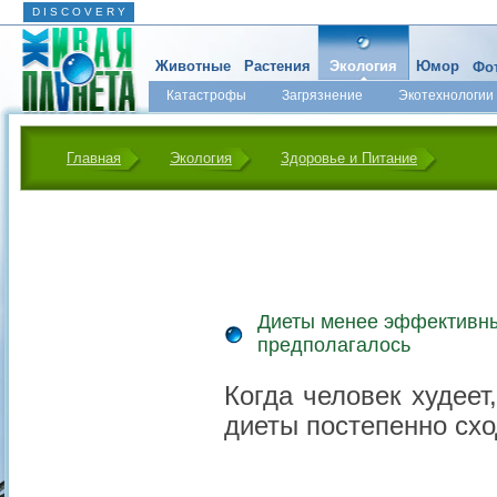
D I S C O V E R Y
Животные
Растения
Экология
Юмор
Фот
Катастрофы
Загрязнение
Экотехнологии
Главная
Экология
Здоровье и Питание
Диеты менее эффективны
предполагалось
Когда человек худеет
диеты постепенно сход