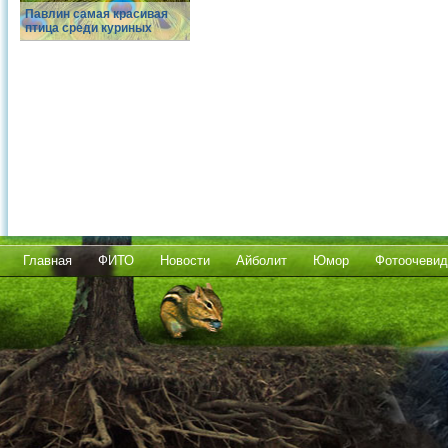
Павлин самая красивая
птица среди куриных
Главная
ФИТО
Новости
Айболит
Юмор
Фотоочевид