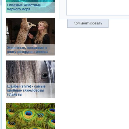
Опасные животные
чёрного моря
Комментировать
Животные, попавшие в
книгу рекордов гиннеса
Шайры (shire) - самые
крупные тяжеловозы
планеты