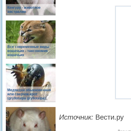
Кенгуру - животное
австралии
Все современные виды
кошачьих - таксономия
кошачьих
Медведка обыкновенная
или сверчок-крот
(gryllotalpa gryllotalpa)
Источник:
Вести.ру