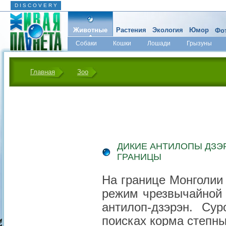
D I S C O V E R Y
Животные
Растения
Экология
Юмор
Фот
Собаки
Кошки
Лошади
Грызуны
Микромир
Главная
Зоо
ДИКИЕ АНТИЛОПЫ ДЗЭ
ГРАНИЦЫ
На границе Монголии
режим чрезвычайной 
антилоп-дзэрэн. Су
поисках корма степн