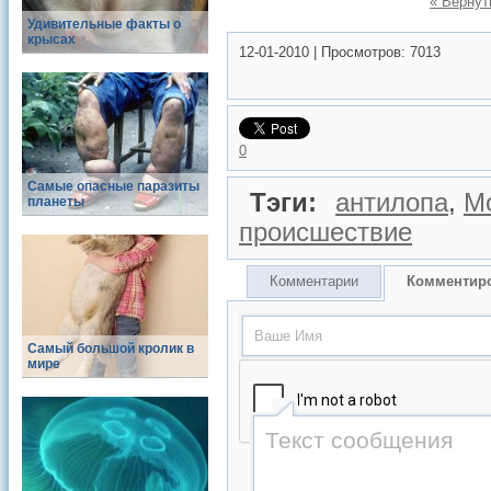
« Вернут
Удивительные факты о
крысах
12-01-2010
|
Просмотров:
7013
0
Самые опасные паразиты
Тэги:
антилопа
,
М
планеты
происшествие
Комментарии
Комментир
Самый большой кролик в
мире