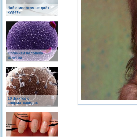
Чай с молоком не даёт
худеть
Организм человека
изнутри
10 фактов о
сперматозоидах