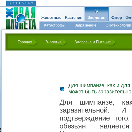
D I S C O V E R Y
Животные
Растения
Экология
Юмор
Фот
Катастрофы
Загрязнение
Экотехнологии
Главная
Экология
Здоровье и Питание
Для шимпанзе, как и для
может быть заразительно
Для шимпанзе, ка
заразительной. И
подтверждение того
обезьян являетс