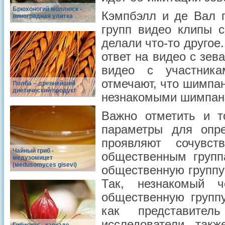
Брюхоногий моллюск -
Кэмпбэлл и де Вал 
виноградная улитка
групп видео клипы 
делали что-то другое
ответ на видео с зе
видео с участника
отмечают, что шимпа
Полба – древнейший
диетический продукт
незнакомыми шимпан
Важно отметить и 
параметры для опре
проявляют сочувс
Чайный гриб -
общественным групп
медузомицет
(меdusomyces gisevi)
общественную группу
Так, незнакомый 
общественную групп
как представител
исследователи, так