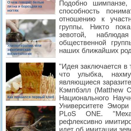
Подобно шимпанзе,
О чём говорят белые
пятна и бороздки на
способность поним
ногтях
отношению к участ
группы. Никто пок
зевотой, наблюда
общественной групп
Улиткотерапия, или
наших ближайших род
экзотическая
косметология
"Идея заключается в 
что улыбка, нахм
являющиеся заразите
Кэмпбэлл (Matthew C
Национального Науч
Как появился первый хлеб
Университете Эмори
PLoS ONE. "Механ
рефлексивно имитиров
идет об имитации зев