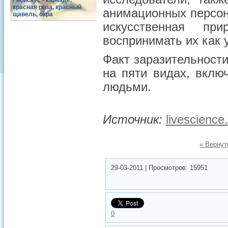
Гибискус - каркаде,
красная роза, красный
анимационных персон
щавель, окра
искусственная пр
воспринимать их как у
Факт заразительност
на пяти видах, вклю
людьми.
Источник:
livescienc
« Вернут
29-03-2011
|
Просмотров:
15951
0