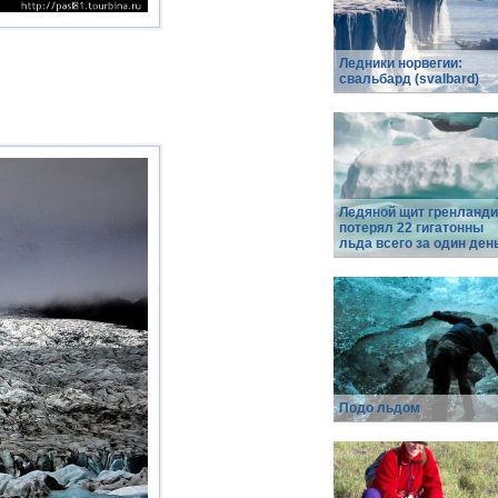
Ледники норвегии:
свальбард (svalbard)
Ледяной щит гренланд
потерял 22 гигатонны
льда всего за один ден
Подо льдом