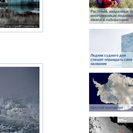
Растения, найденные п
многовековым леднико
ожили в лаборатории
Ледник судного дня
спешит оправдать свое
название
Шестой континент