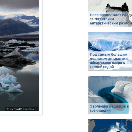
Наса продолжает след
за гигантским
антарктическим разло
Под самым большим
ледником антарктики
обнаружено озеро с
теплой водой
Эволюция ледников в
гренландии