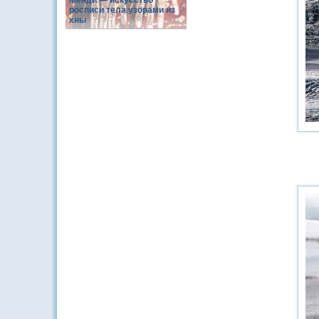
Менди — искусство
росписи тела узорами из
хны