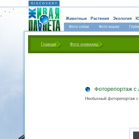
D I S C O V E R Y
Животные
Растения
Экология
Ю
Фото собак
Фото кошек
Глуб
Главная
Фото очевидец
Фоторепортаж с 
Необычный фоторепортаж с л