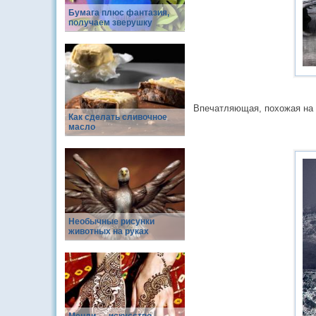
Бумага плюс фантазия,
получаем зверушку
Впечатляющая, похожая на 
Как сделать сливочное
масло
Необычные рисунки
животных на руках