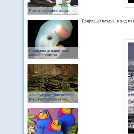
Памятники животным
Бодрящий воздух, и вид из 
Необычные животные
нашей планеты
Хан сон дунг (son doong)
(пещера горной реки)