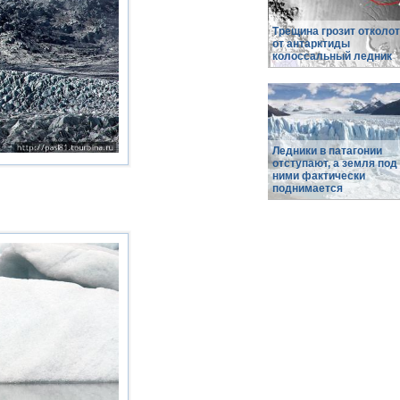
Трещина грозит отколо
от антарктиды
колоссальный ледник
Ледники в патагонии
отступают, а земля под
ними фактически
поднимается