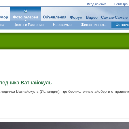
Вход на сайт
|
Регистра
мор
Фото галереи
Объявления
Форум
Видео
Самые-Самые
ина
Цветы и Растения
Насекомые
Живая планета
Фотооч
ледника Ватнайокуль
едника Ватнайокуль (Исландия), где бесчисленные айсберги отправляют