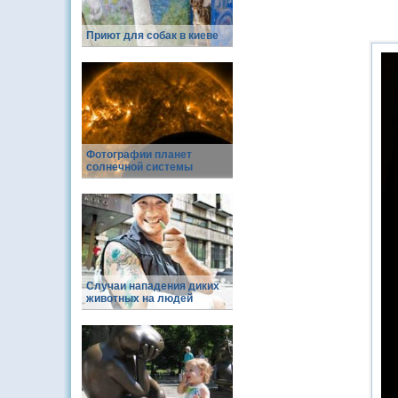
Приют для собак в киеве
Фотографии планет
солнечной системы
Случаи нападения диких
животных на людей