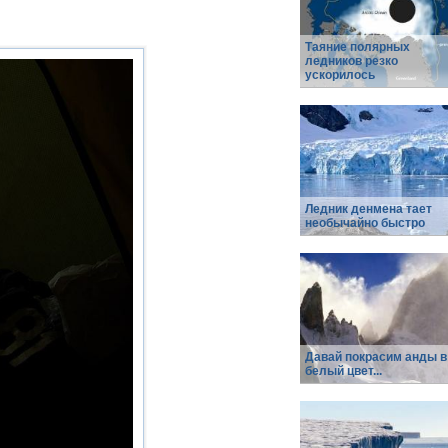
Таяние полярных
ледников резко
ускорилось
Ледник денмена тает
необычайно быстро
Давай покрасим анды в
белый цвет...