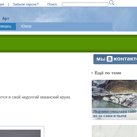
ция
|
Забыли пароль?
Поиск:
Арт
евидец
Юмор
Ещё по теме
ся в свой недолгий океанский круиз.
Ледники гималаев тают
из-за сажи и пыли