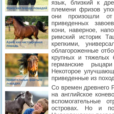
язык, близкий к др
племени фризов упо
Фризская порода лошадей
они произошли от
приведенных завоев
кони, наверное, нап
римский историк Та
Арабская чистокровная
крепкими, универс
лошадь
облагороженные отбо
крупных и тяжелых 
германские рыцар
Некоторое улучшающ
приведенные из похо
Удивительные факты о
лошадях
Со времен древнего 
на английское конев
вспомогательные о
островах. Но и п