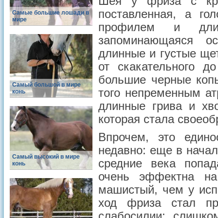
Шея у фриза с кра
поставленная, а го
Самые большие лошади в
мире
профилем и дли
запоминающаяся о
длинные и густые ще
от скакательного д
большие черные копы
Самый большой в мире
того непременным а
конь
длинные грива и хво
которая стала своеоб
Впрочем, это едино
недавно: еще в нача
Самый высокий в мире
средние века попа
конь
очень эффектна на
машистый, чем у исп
ход фриза стал пр
слабосилии: слишко