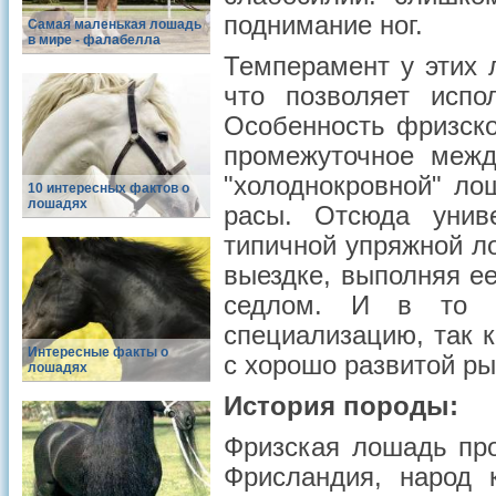
поднимание ног.
Самая маленькая лошадь
в мире - фалабелла
Темперамент у этих 
что позволяет испо
Особенность фризско
промежуточное межд
"холоднокровной" ло
10 интересных фактов о
лошадях
расы. Отсюда униве
типичной упряжной л
выездке, выполняя ее
седлом. И в то 
специализацию, так 
Интересные факты о
с хорошо развитой р
лошадях
История породы:
Фризская лошадь про
Фрисландия, народ 