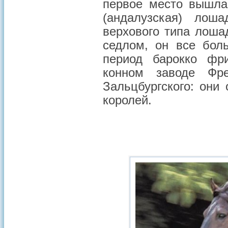
первое место вышла
(андалузская) лош
верхового типа лоша
седлом, он все бол
период барокко фр
конном заводе Фре
Зальцбургского: они
королей.