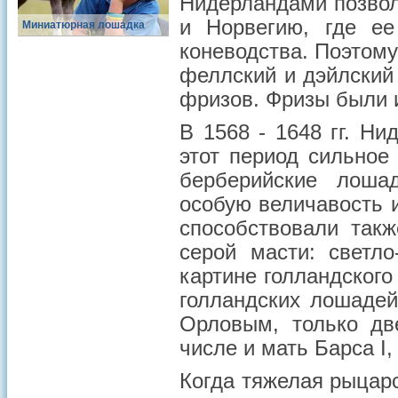
Нидерландами позвол
и Норвегию, где ее
Миниатюрная лошадка
коневодства. Поэтому
феллский и дэйлский
фризов. Фризы были 
В 1568 - 1648 гг. Н
этот период сильное
берберийские лоша
особую величавость 
способствовали так
серой масти: светл
картине голландского
голландских лошадей
Орловым, только дв
числе и мать Барса I,
Когда тяжелая рыцарс