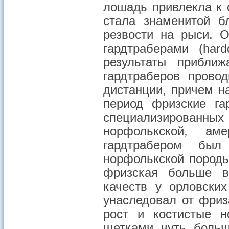
лошадь привлекла к 
стала знаменитой 
резвости на рыси. 
гардтраберами (har
результаты прибли
гардтраберов прово
дистанции, причем н
период фризские га
специализирован
норфолькской, аме
гардтрабером бы
норфолькской породы
фризская больше в
качеств у орловски
унаследовал от фриз
рост и костистые 
щетками чуть боль