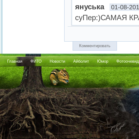
януська
01-08-201
суПер:)САМАЯ К
Комментировать
Главная
ФИТО
Новости
Айболит
Юмор
Фотоочевид