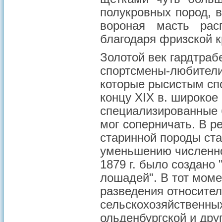
полукровных пород, 
вороная масть рас
благодаря фризской к
Золотой век гардтраб
спортсмены-любители
которые рысистым спо
концу XIX в. широкое
специализированные 
мог соперничать. В р
старинной породы ста
уменьшению численно
1879 г. было создано
лошадей". В тот моме
разведения относител
сельскохозяйственных
ольденбургской и дру