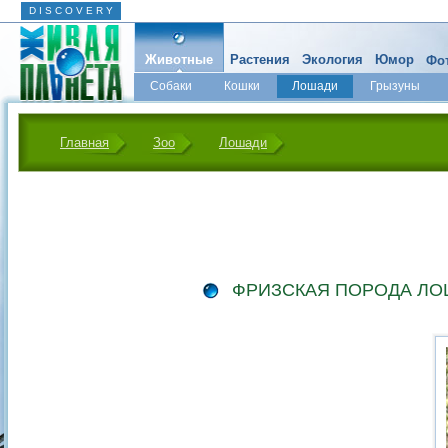
D I S C O V E R Y
Животные
Растения
Экология
Юмор
Фот
Собаки
Кошки
Лошади
Грызуны
Микромир
Главная
Зоо
Лошади
ФРИЗСКАЯ ПОРОДА Л