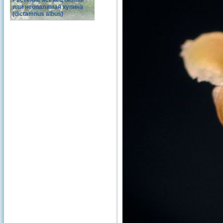
Растение ясенец белый
или неопалимая купина
(dictamnus albus)