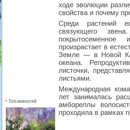
ходе эволюции разли
свойства и почему пр
Среди растений ес
связующего звен
покрытосеменное 
произрастает в естес
Земле — в Новой Ка
океана. Репродукт
листочки, представ
листьями.
Международная кома
лет занималась рас
Топ новостей
амбореллы волосисто
проходила в рамках п