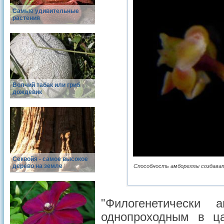
Самые удивительные
растения
Волчий табак или гриб
дождевик
Cеквойя - самое высокое
дерево на земле
Способность амбореллы создават
"Филогенетически 
однопроходным в ц