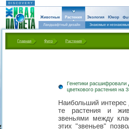
D I S C O V E R Y
Животные
Растения
Экология
Юмор
Фот
Ландшафтный дизайн
Знакомые и незнакомы
Главная
Фито
Растения
Генетики расшифровали 
цветкового растения на 
Наибольший интерес 
те растения и жив
звеньями между кла
этих "звеньев" позв