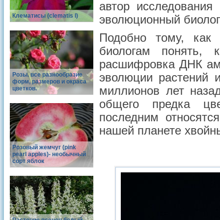
автор исследования 
Клематисы (clematis l)
эволюционный биолог
Подобно тому, как
биологам понять, 
расшифровка ДНК ам
Розы. все разнообразие
эволюции растений 
форм, размеров и окраса
миллионов лет наза
цветков.
общего предка цв
последним относятс
нашей планете хвойн
Розовый жемчуг (pink
pearl apples)- необычный
сорт яблок