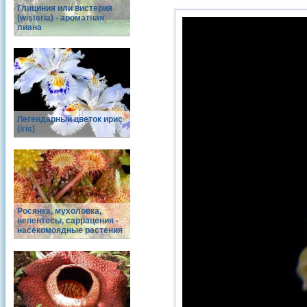
Глициния или вистерия
(wisteria) - ароматная
лиана
Легендарный цветок ирис
(iris)
Росянка, мухоловка,
непентесы, саррацения -
насекомоядные растения