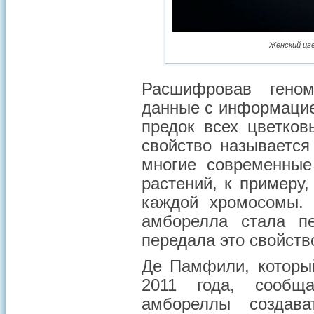
Женский цв
Расшифровав геном
данные с информацией
предок всех цветко
свойство называетс
многие современные
растений, к примеру
каждой хромосомы. 
амборелла стала п
передала это свойст
Де Памфили, который
2011 года, сообща
амбореллы создав