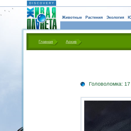
D I S C O V E R Y
Животные
Растения
Экология
Ю
Главная
Архив
Головоломка: 1