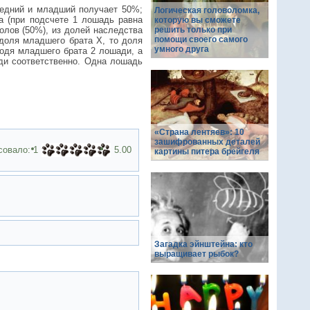
средний и младший получает 50%;
Логическая головоломка,
а (при подсчете 1 лошадь равна
которую вы сможете
голов (50%), из долей наследства
решить только при
помощи своего самого
 доля младшего брата Х, то доля
умного друга
лодя младшего брата 2 лошади, а
ади соответственно. Одна лошадь
«Страна лентяев»: 10
зашифрованных деталей
совало:
1
5.00
картины питера брейгеля
Загадка эйнштейна: кто
выращивает рыбок?