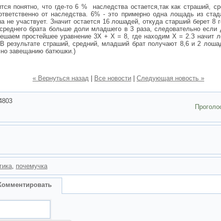
тся понятно, что где-то 6 % наследства остается,так как страший, 
тветственно от наследства. 6% - это примерно одна лощадь из стад
на не участвует. Значит остается 16 лошадей, откуда старший берет 8 
 среднего брата больше доли младшего в 3 раза, следовательно если
решаем простейшее уравнение 3Х + Х = 8, где находим Х = 2.З начит 
 В результате страший, средний, младший брат получают 8,6 и 2 лош
сно завещанию батюшки.)
« Вернуться назад
|
Все новости
|
Следующая новость »
4803
Проголо
гика
,
почемучка
Комментировать