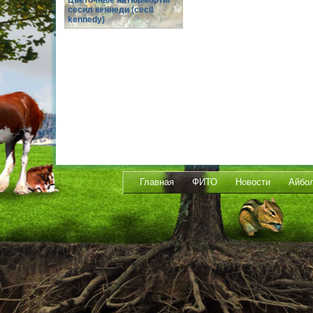
Цветочные натюрморты
сесил кеннеди (cecil
kennedy)
Главная
ФИТО
Новости
Айбо