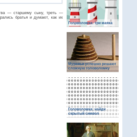
ства — старшему сыну, треть —
ались братья и думают, как их
Головоломка: три маяка
Муравьи успешно решают
сложную головоломку
Головоломка: найди
скрытый символ