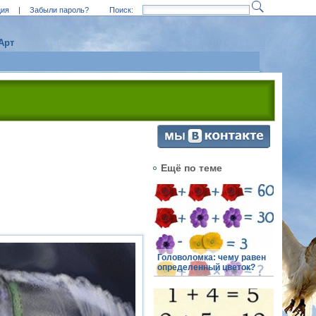
ция
|
Забыли пароль?
Поиск:
Арт
Ещё по теме
Головоломка: чему равен
определенный цветок?