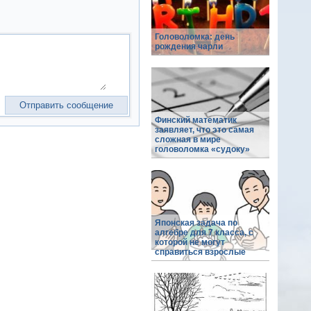
Головоломка: день
рождения чарли
Финский математик
заявляет, что это самая
сложная в мире
головоломка «судоку»
Японская задача по
алгебре для 7 класса, с
которой не могут
справиться взрослые