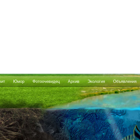
лит
Юмор
Фотоочевидец
Архив
Экология
Объявления