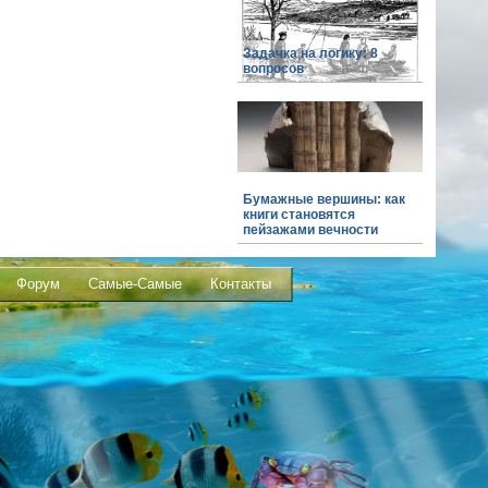
Задачка на логику: 8
вопросов
Бумажные вершины: как
книги становятся
пейзажами вечности
Форум
Самые-Самые
Контакты