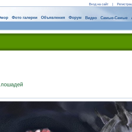
Вход на сайт
|
Регистра
мор
Фото галереи
Объявления
Форум
Видео
Самые-Самые
7 лошадей