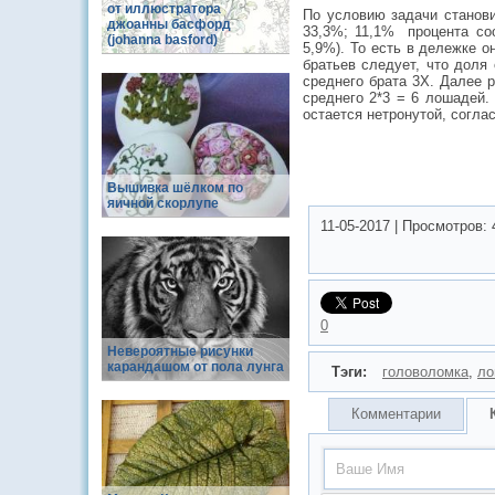
от иллюстратора
По условию задачи станови
джоанны басфорд
33,3%; 11,1% процента соо
(johanna basford)
5,9%). То есть в дележке о
братьев следует, что доля
среднего брата 3Х. Далее 
среднего 2*3 = 6 лошадей.
остается нетронутой, согла
Вышивка шёлком по
яичной скорлупе
11-05-2017
|
Просмотров:
0
Невероятные рисунки
карандашом от пола лунга
Тэги:
головоломка
,
ло
Комментарии