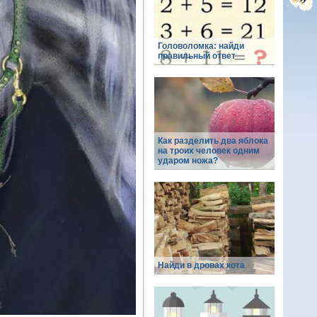
Головоломка: найди
правильный ответ
Как разделить два яблока
на троих человек одним
ударом ножа?
Найди в дровах кота