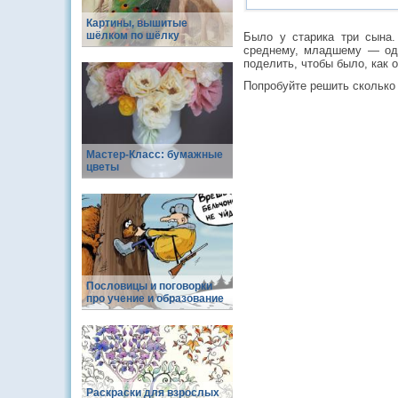
Картины, вышитые
шёлком по шёлку
Было у старика три сына
среднему, младшему — одн
поделить, чтобы было, как 
Попробуйте решить сколько 
Мастер-Класс: бумажные
цветы
Пословицы и поговорки
про учение и образование
Раскраски для взрослых