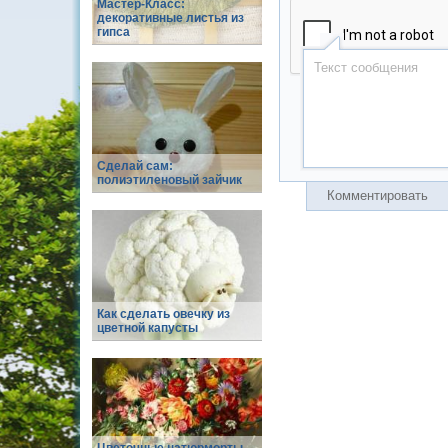
Мастер-Класс:
декоративные листья из
гипса
Сделай сам:
полиэтиленовый зайчик
Комментировать
Как сделать овечку из
цветной капусты