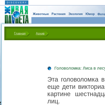
D I S C O V E R Y
Животные
Растения
Экология
Юмор
Фото
Главная
Архив
Головоломка: Лиса в лес
Эта головоломка в
еще дети викториа
картине шестнадц
лиц.