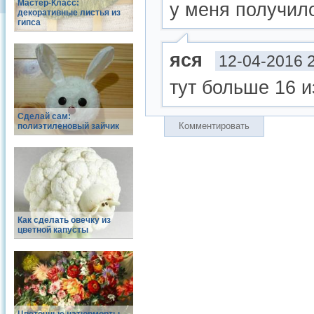
Мастер-Класс:
у меня получил
декоративные листья из
гипса
яся
12-04-2016 
тут больше 16 
Сделай сам:
Комментировать
полиэтиленовый зайчик
Как сделать овечку из
цветной капусты