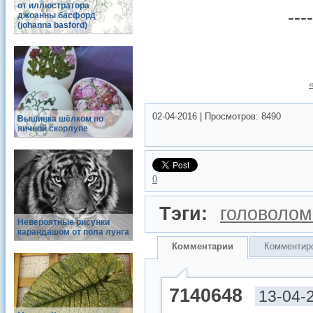
от иллюстратора
---
джоанны басфорд
(johanna basford)
02-04-2016
|
Просмотров:
8490
Вышивка шёлком по
яичной скорлупе
0
Тэги:
головолом
Невероятные рисунки
карандашом от пола лунга
Комментарии
Комментир
7140648
13-04-