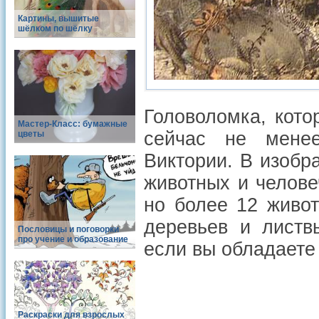
Картины, вышитые
шёлком по шёлку
Головоломка, кото
Мастер-Класс: бумажные
сейчас не мене
цветы
Виктории. В изобр
животных и челове
но более 12 живо
деревьев и листв
Пословицы и поговорки
про учение и образование
если вы обладаете
Раскраски для взрослых