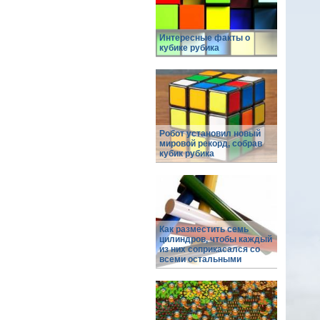
Интересные факты о
кубике рубика
Робот установил новый
мировой рекорд, собрав
кубик рубика
Как разместить семь
цилиндров, чтобы каждый
из них соприкасался со
всеми остальными