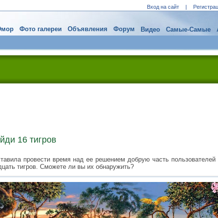
Вход на сайт
|
Регистра
мор
Фото галереи
Объявления
Форум
Видео
Самые-Самые
йди 16 тигров
тавила провести время над ее решением добрую часть пользователей 
дцать тигров. Сможете ли вы их обнаружить?