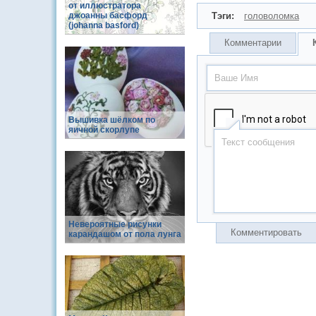
от иллюстратора
джоанны басфорд
Тэги:
головоломка
(johanna basford)
Комментарии
Вышивка шёлком по
яичной скорлупе
Невероятные рисунки
Комментировать
карандашом от пола лунга