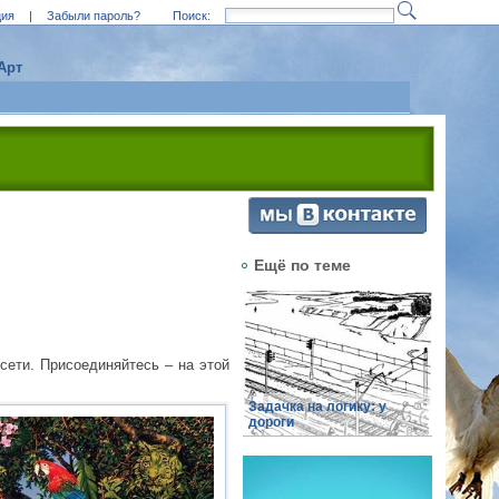
ция
|
Забыли пароль?
Поиск:
Арт
Ещё по теме
сети. Присоединяйтесь – на этой
Задачка на логику: у
дороги