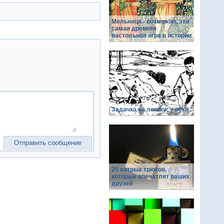
Мельница - возможно, это
самая древняя
настольная игра в истории
Задачка на логику: у реки
25 хитрых трюков,
которые впечатлят ваших
друзей