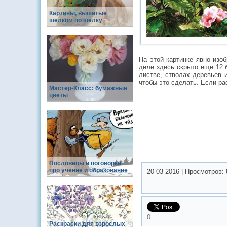
Картины, вышитые
шёлком по шёлку
На этой картинке явно изо
деле здесь скрыто еще 12 
листве, стволах деревьев 
чтобы это сделать. Если ра
Мастер-Класс: бумажные
цветы
Пословицы и поговорки
про учение и образование
20-03-2016
|
Просмотров:
0
Раскраски для взрослых