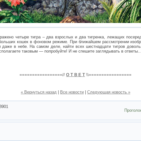
бражено четыре тигра – два взрослых и два тигренка, лежащих посер
больших кошек в фоновом режиме. При ближайшем рассмотрении изобр
и даже в небе. На самом деле, найти всех шестнадцати тигров доволь
сполагаете таковым — попробуйте! И не спешите заглядывать в ответы..
=================//
О Т В Е Т
\\=================
« Вернуться назад
|
Все новости
|
Следующая новость »
8901
Проголо