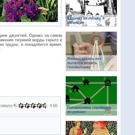
Задачка на логику: 9
вопросов
едине джунглей. Однако на самом
ажения тигриной морды скрыто в
но трудно, и понадобится время,
.
Японец десять лет
пытался решить
головоломку
совало:
5
4.60
Головоломка «пройдись
по домам»