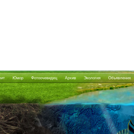
лит
Юмор
Фотоочевидец
Архив
Экология
Объявления