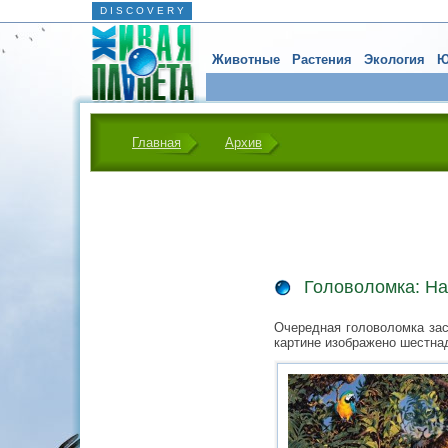
D I S C O V E R Y
Животные
Растения
Экология
Ю
Главная
Архив
Головоломка: На
Очередная головоломка зас
картине изображено шестна