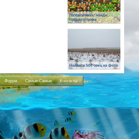
Головоломка: найди
спящего гнома
Найдите 500 овец на фото
Форум
Самые-Самые
Контакты