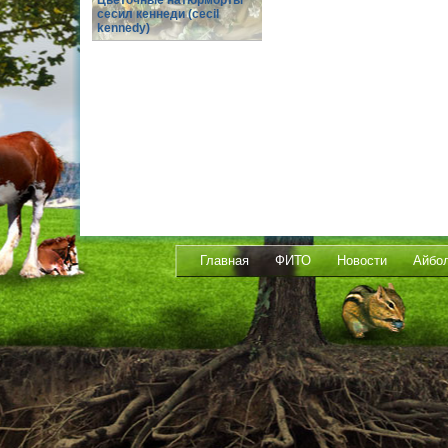
Цветочные натюрморты
сесил кеннеди (cecil
kennedy)
Главная
ФИТО
Новости
Айбо