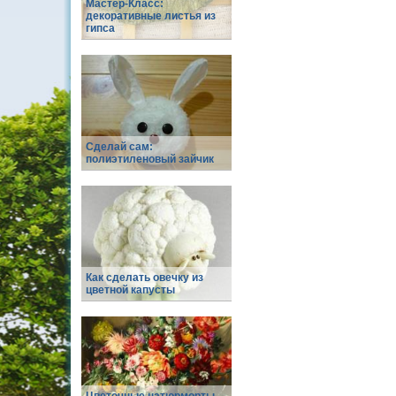
Мастер-Класс:
декоративные листья из
гипса
Сделай сам:
полиэтиленовый зайчик
Как сделать овечку из
цветной капусты