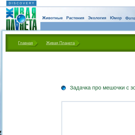
D I S C O V E R Y
Животные
Растения
Экология
Юмор
Фото
Главная
Живая Планета
Задачка про мешочки с з