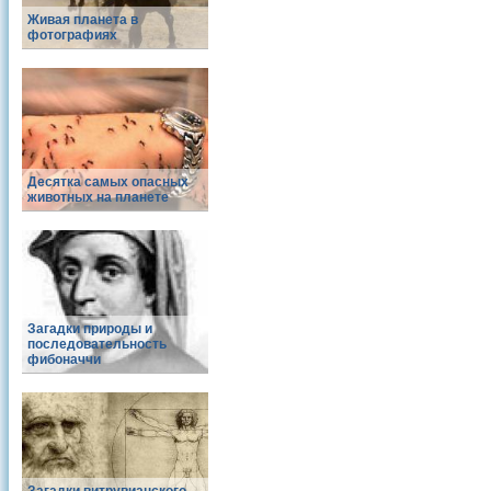
Живая планета в
фотографиях
Десятка самых опасных
животных на планете
Загадки природы и
последовательность
фибоначчи