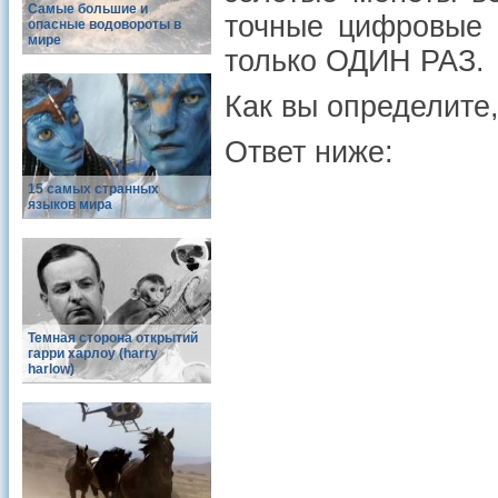
Самые большие и
точные цифровые 
опасные водовороты в
мире
только ОДИН РАЗ.
Как вы определите
Ответ ниже:
15 самых странных
языков мира
Темная сторона открытий
гарри харлоу (harry
harlow)