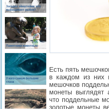
Загадка эйнштейна: кто
выращивает рыбок?
Памятники животным
Есть пять мешочко
в каждом из них 
У кого самые большие
глаза
мешочков поддель
монеты выглядят 
что поддельные мо
золотые монеты в