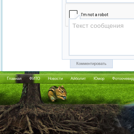
Комментировать
Главная
ФИТО
Новости
Айболит
Юмор
Фотоочевид