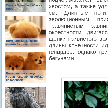
хвостом, а также уд
Самые большие собаки в
мире
см. Длинные ноги 
эволюционным пр
травянистым равни
окрестности, двигая
щенки гривистого во
Померанский шпиц по
длины конечности ид
кличке бу (boo)
гепардов, однако гр
бегунами.
Померанский шпиц -
cамая популярная собака
на facebook