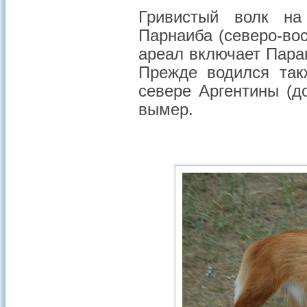
Гривистый волк на
Парнаиба (северо-вос
ареал включает Параг
Прежде водился так
севере Аргентины (до
вымер.