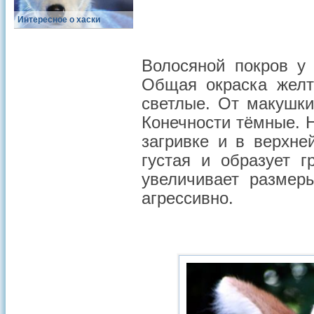
Интересное о хаски
Волосяной покров у 
Общая окраска желт
светлые. От макушки
Конечности тёмные. 
загривке и в верхне
густая и образует г
увеличивает размер
агрессивно.