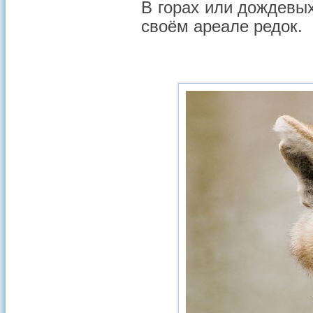
В горах или дождевых
своём ареале редок.