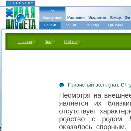
D I S C O V E R Y
Животные
Растения
Экология
Юмор
Фот
Собаки
Кошки
Лошади
Грызуны
Микромир
Главная
Зоо
Собаки
Гривистый волк (лат. Chr
Несмотря на внешнее
является их близки
отсутствует характе
родство с родом
оказалось спорным.