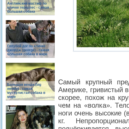
Английский мастиф по
кличке геркулес - самая
большая собака
Голубой дог по кличке
джордж (george) - самая
большая собака в мире
Самый крупный пре
Большая венди (big
Америке, гривистый 
wendy) - самая
мускулистая собака в
скорее, похож на кр
мире
чем на «волка». Тел
ноги очень высокие (
кг. Непропорцион
подчёркивается вы