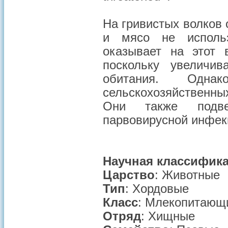
На гривистых волков 
и мясо не исполь
оказывает на этот в
поскольку увеличи
обитания. Одна
сельскохозяйственных
Они также подве
парвовирусной инфекц
Научная классифик
Царство
: Животные
Тип
: Хордовые
Класс
: Млекопитающ
Отряд
: Хищные