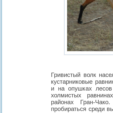
Гривистый волк насе
кустарниковые равни
и на опушках лесов
холмистых равнина
районах Гран-Чако
пробираться среди в