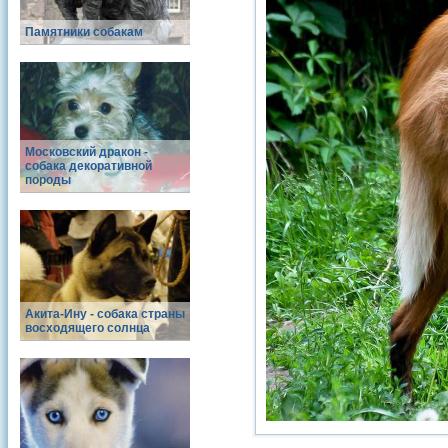
Памятники собакам
Московский дракон -
собака декоративной
породы
Акита-Ину - собака страны
восходящего солнца