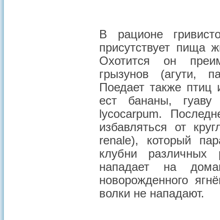
В рационе гривист
присутствует пища ж
Охотится он преи
грызунов (агути, па
Поедает также птиц 
ест бананы, гуаву
lycocarpum. Послед
избавляться от круг
renale), который па
клубни различных 
нападает на дома
новорожденного ягн
волки не нападают.