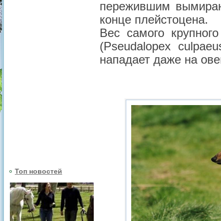
пережившим вымиран
конце плейстоцена.
Вес самого крупног
(Рseudalopex culpae
нападает даже на ов
Топ новостей