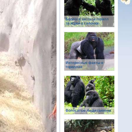
Биологи застали горилл
за игрой в салочки
Интересные факты о
гориллах
Волосатые люди ганнона