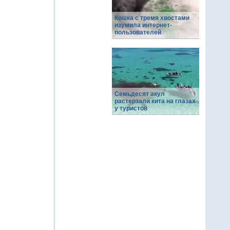
Кошка с тремя хвостами
изумила интернет-
пользователей
Семьдесят акул
растерзали кита на глазах
у туристов