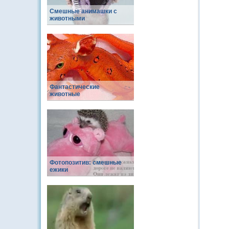
Смешные анимашки с
животными
Фантастические
животные
Фотопозитив: смешные
ежики