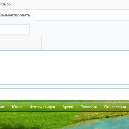
,
Юмор
Комментировать
лит
Юмор
Фотоочевидец
Архив
Экология
Объявления