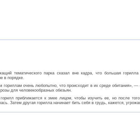
ащий тематического парка сказал вне кадра, что большая горилла 
пе в порядке.
м гориллам очень любопытно, что происходит в их среде обитания», — 
грозы для человекообразных обезьян.
горилл приближается к змее лицом, чтобы изучить ее, но после того
ась. Затем другая горилла начинает бить себя в грудь, кажется, угрожа