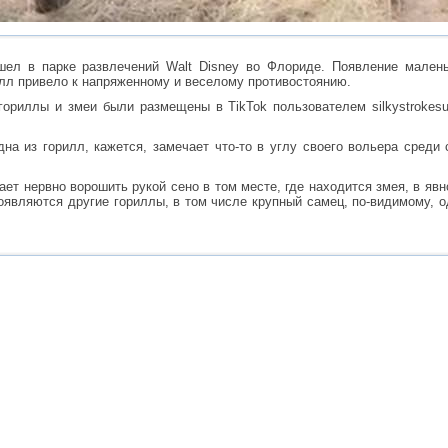
шел в парке развлечений Walt Disney во Флориде. Появление мален
илл привело к напряженному и веселому противостоянию.
гориллы и змеи были размещены в TikTok пользователем silkystrokesur
дна из горилл, кажется, замечает что-то в углу своего вольера среди
ает нервно ворошить рукой сено в том месте, где находится змея, в яв
появляются другие гориллы, в том числе крупный самец, по-видимому, 