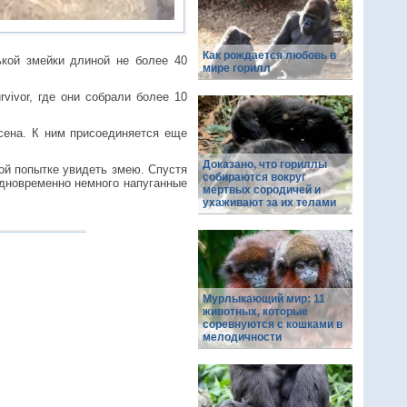
Как рождается любовь в
ькой змейки длиной не более 40
мире горилл
vivor, где они собрали более 10
 сена. К ним присоединяется еще
Доказано, что гориллы
ной попытке увидеть змею. Спустя
собираются вокруг
одновременно немного напуганные
мертвых сородичей и
ухаживают за их телами
Мурлыкающий мир: 11
животных, которые
соревнуются с кошками в
мелодичности