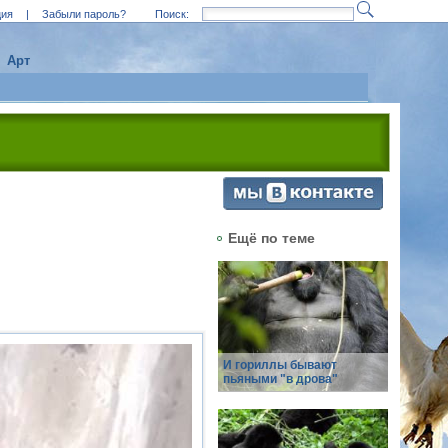
ция
|
Забыли пароль?
Поиск:
Арт
Ещё по теме
И гориллы бывают
пьяными "в дрова"