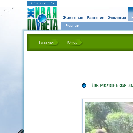
D I S C O V E R Y
Животные
Растения
Экология
Чёрный
Главная
Юмор
Как маленькая з