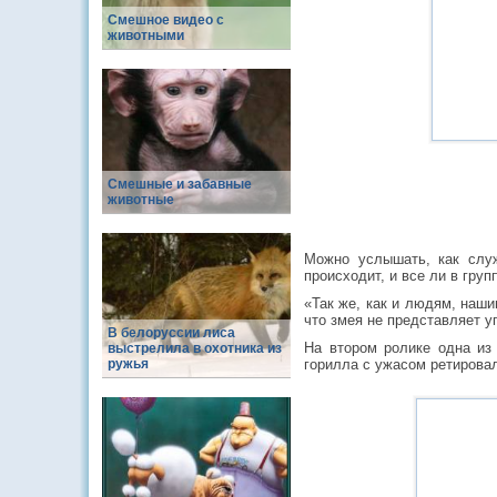
Смешное видео с
животными
Смешные и забавные
животные
Можно услышать, как служ
происходит, и все ли в груп
«Так же, как и людям, наши
что змея не представляет у
В белоруссии лиса
На втором ролике одна из 
выстрелила в охотника из
ружья
горилла с ужасом ретировал