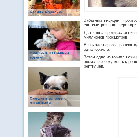
Басни с моралью
Забавный инцидент произо
сантиметров в вольере гор
Два клипа противостояния 
миллионов просмотров.
В начале первого ролика о
одна горилла.
Смешные и забавные
Затем одна из горилл начин
котики
несколько секунд в кадре 
рептилией.
Смешные истории с
животными