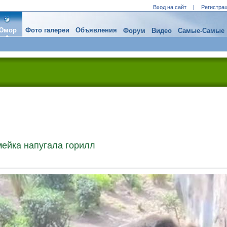
Вход на сайт
|
Регистра
Юмор
Фото галереи
Объявления
Форум
Видео
Самые-Самые
мейка напугала горилл