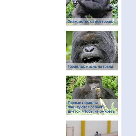
Знакомство самок горилл
Гориллы: жизнь на грани
Горные гориллы
пользуются особой
диетой, чтобы не ожиреть