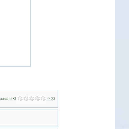
совало:
0
0.00