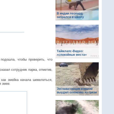
В индии леопард
забрался в школу
Таймлапс-Видео:
«спокойные места»
подошла, чтобы проверить, что
сказал сотрудник парка, отметив,
 как змейка начала шевелиться,
я змее.
Экскаваторщик ковшом
выудил олененка из грязи