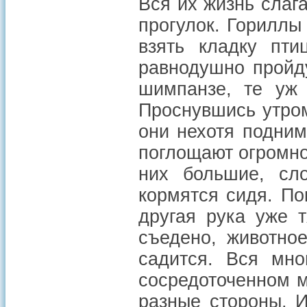
Вся их жизнь слаг
прогулок. Гориллы
взять кладку пти
равнодушно пройд
шимпанзе, те уж 
Проснувшись утром
они нехотя подним
поглощают огромно
них большие, сл
кормятся сидя. По
другая рука уже т
съедено, животное
садится. Вся мно
сосредоточенном 
разные стороны. 