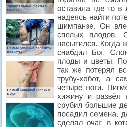
Удивительные факты о
оставила где-то в 
крысах
надеясь найти пот
шимпанзе. Он вле
спелых плодов. 
насытился. Когда ж
Самые опасные паразиты
снабдил Бог. Сло
планеты
плоды и цветы. По
так же потерял в
трубу-хобот, а с
четыре ноги. Пигм
Самый большой кролик в
мире
хижину и развёл 
срубил большие де
посадил семена, д
сделал очаг, в ко