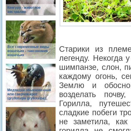
Кенгуру - животное
австралии
Все современные виды
Старики из племе
кошачьих - таксономия
кошачьих
легенду. Некогда у
шимпанзе, слон, п
каждому огонь, с
Землю и обоснов
Медведка обыкновенная
возделать почву
или сверчок-крот
(gryllotalpa gryllotalpa)
Горилла, путешес
сладкие побеги тро
не заметила, как
горилла не смогл