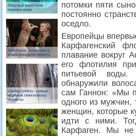
потомки пяти сыно
Опасные животные
чёрного моря
постоянно странст
оседло.
Европейцы впервые 
Карфагенский фл
Животные, попавшие в
плавание вокруг 
книгу рекордов гиннеса
его флотилия при
питьевой воды.
обнаружили волос
сам Ганнон: «Мы п
Шайры (shire) - самые
крупные тяжеловозы
планеты
одного из мужчин,
женщин, которые ку
идти с ними. То
Карфаген. Мы не