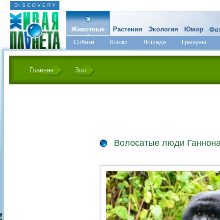
D I S C O V E R Y
Животные
Растения
Экология
Юмор
Фот
Собаки
Кошки
Лошади
Грызуны
Микромир
Главная
Зоо
Волосатые люди Ганнон