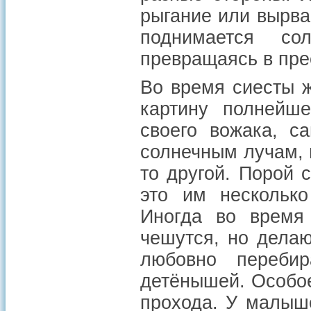
рыгание или вырва
поднимается со
превращаясь в пр
Во время сиесты 
картину полнейше
своего вожака, с
солнечным лучам, н
то другой. Порой 
это им нескольк
Иногда во время 
чешутся, но делаю
любовно переби
детёнышей. Особое
прохода. У малыше