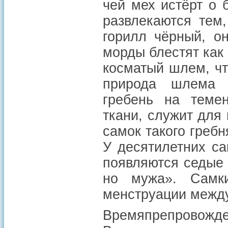
чей мех истёрт о 
развлекаются тем
горилл чёрный, о
морды блестят как
косматый шлем, чт
природа шлема о
гребень на темен
ткани, служит дл
самок такого греб
У десятилетних с
появляются седые 
но мужа». Самк
менструации между
Времяпрепровожде