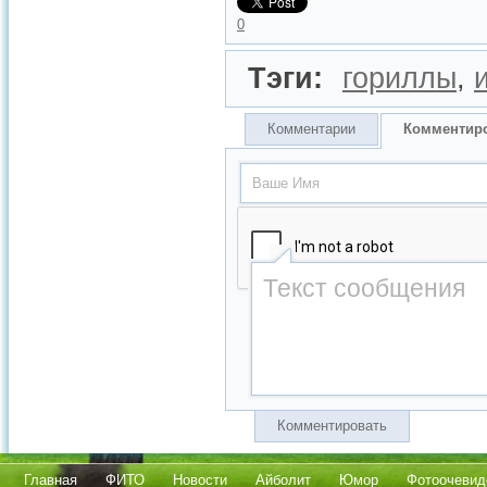
0
Тэги:
гориллы
,
Комментарии
Комментир
Комментировать
Главная
ФИТО
Новости
Айболит
Юмор
Фотоочевид