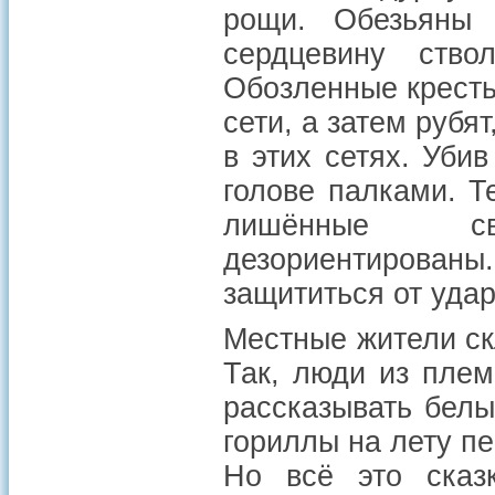
рощи. Обезьяны
сердцевину ство
Обозленные кресть
сети, а затем рубя
в этих сетях. Уби
голове палками. Т
лишённые св
дезориентированы.
защититься от уда
Местные жители ск
Так, люди из пле
рассказывать белы
гориллы на лету п
Но всё это сказ