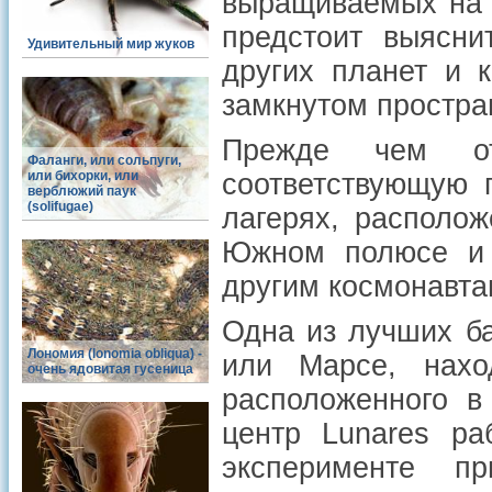
выращиваемых на 
предстоит выясни
Удивительный мир жуков
других планет и 
замкнутом простра
Прежде чем от
Фаланги, или сольпуги,
или бихорки, или
соответствующую п
верблюжий паук
(solifugae)
лагерях, располож
Южном полюсе и 
другим космонавта
Одна из лучших ба
Лономия (lonomia obliqua) -
или Марсе, нахо
очень ядовитая гусеница
расположенного в
центр Lunares ра
эксперименте п