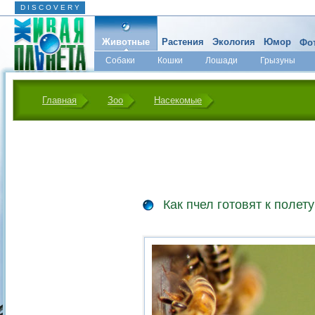
D I S C O V E R Y
Животные
Растения
Экология
Юмор
Фот
Собаки
Кошки
Лошади
Грызуны
Микромир
Главная
Зоо
Насекомые
Как пчел готовят к полет