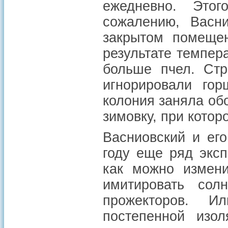
ежедневно. Это
сожалению, Васни
закрытом помещен
результате темпера
больше пчел. Ст
игнорировали го
колония заняла об
зимовку, при котор
Васниовский и ег
году еще ряд эксп
как можно измени
имитировать со
прожекторов. И
постепенной изол