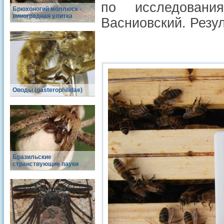
по исследовани
Брюхоногий моллюск -
виноградная улитка
Васниовский. Резу
Оводы (gasterophilidae)
Бразильские
странствующие пауки