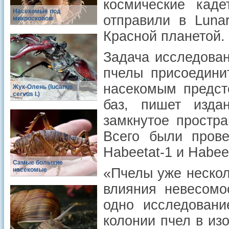
космические кад
Насекомые под
отправили в Luna
микроскопом
Красной планетой.
Задача исследован
пчелы присоедини
насекомым предст
Жук-Олень (lucanus
cervus l.)
баз, пишет изда
замкнутое простра
Всего были пров
Habeetat-1 и Habeet
Самые большие
«Пчелы уже нескол
насекомые
влияния невесомо
одно исследовани
колонии пчел в из