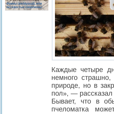
Фрины (amblypygi), или
бесхвостые скорпионы
Каждые четыре дн
немного страшно,
природе, но в за
пол», — рассказал
Бывает, что в об
пчеломатка може