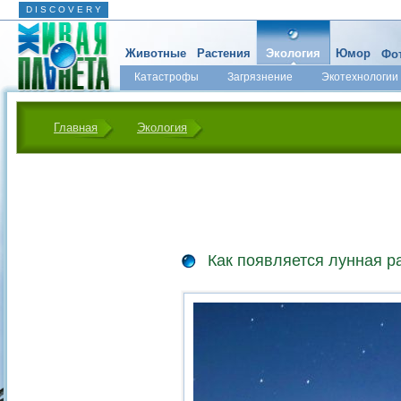
D I S C O V E R Y
Животные
Растения
Экология
Юмор
Фот
Катастрофы
Загрязнение
Экотехнологии
Главная
Экология
Как появляется лунная р