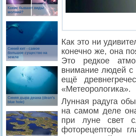
Какие бывают виды
молний?
Как это ни удивите
Синий кит - самое
конечно же, она по
большое существо на
земле
Это редкое атмо
внимание людей с 
ещё древнегрече
«Метеорологика».
Синяя дыра деана (dean’s
Лунная радуга обы
blue hole)
на самом деле она
при луне свет с
фоторецепторы гл