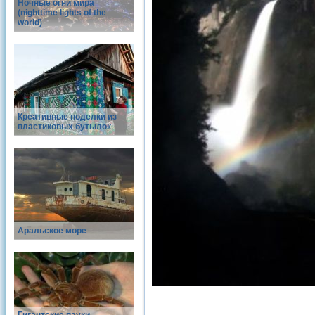
Ночные огни мира
(nighttime lights of the
world)
Креативные поделки из
пластиковых бутылок
Аральское море