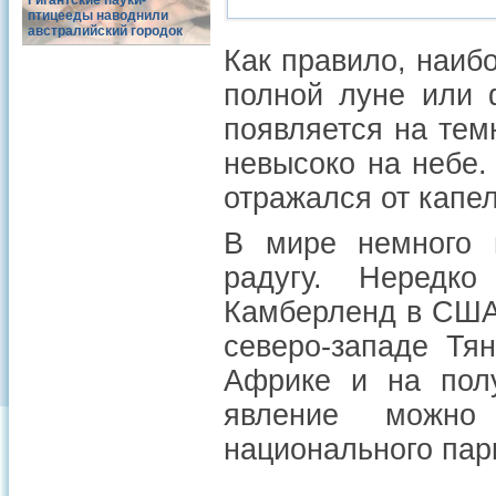
Гигантские пауки-
птицееды наводнили
австралийский городок
Как правило, наиб
полной луне или 
появляется на тем
невысоко на небе.
отражался от капе
В мире немного 
радугу. Нередк
Камберленд в США,
северо-западе Тя
Африке и на полу
явление можно
национального пар