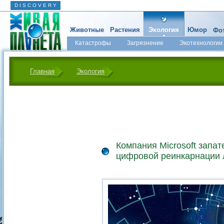
D I S C O V E R Y
Животные
Растения
Экология
Юмор
Фот
Катастрофы
Загрязнение
Экотехнологии
Главная
Экология
Компания Microsoft запа
цифровой реинкарнации 