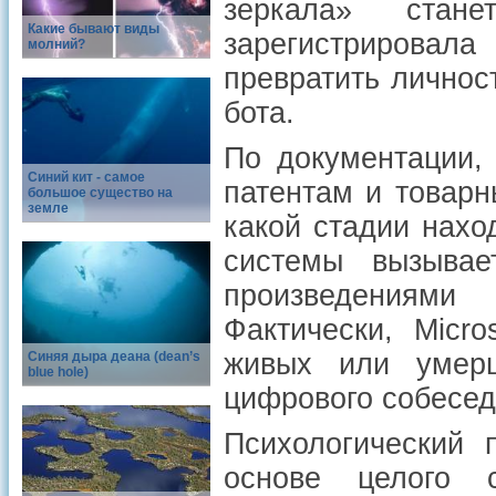
зеркала» стане
Какие бывают виды
зарегистрировал
молний?
превратить личнос
бота.
По документации,
Синий кит - самое
патентам и товар
большое существо на
земле
какой стадии нахо
системы вызывае
произведе
Фактически, Micr
живых или умерш
Синяя дыра деана (dean’s
blue hole)
цифрового собесед
Психологический 
основе целого 