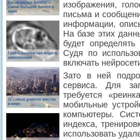
изображения, голо
Васюганское болото —
самое большое болото в
мире
письма и сообщен
информации, опис
На базе этих данн
будет определять
Судя по использо
Гриб-Слизевик как модель
цивилизации
включать нейросети
Зато в ней подро
сервиса. Для за
требуется «реинк
11 самых дорогих мостов
мобильные устрой
в мире
компьютеры. Сист
индекса, трениров
использовать удал