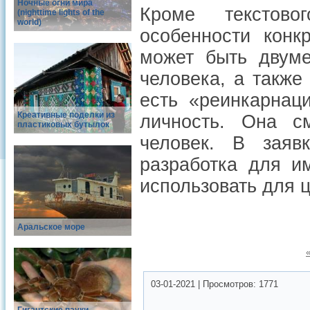
Ночные огни мира
Кроме текстово
(nighttime lights of the
world)
особенности конк
может быть двуме
человека, а также
есть «реинкарнац
Креативные поделки из
личность. Она с
пластиковых бутылок
человек. В заяв
разработка для и
использовать для ц
Аральское море
03-01-2021
|
Просмотров:
1771