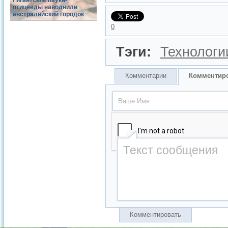
Гигантские пауки-
птицееды наводнили
австралийский городок
0
Тэги:
Технологи
Комментарии
Комментир
Комментировать