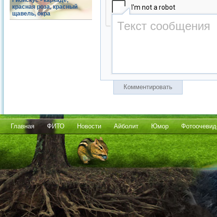
Гибискус - каркаде,
красная роза, красный
щавель, окра
Комментировать
Главная
ФИТО
Новости
Айболит
Юмор
Фотоочевид