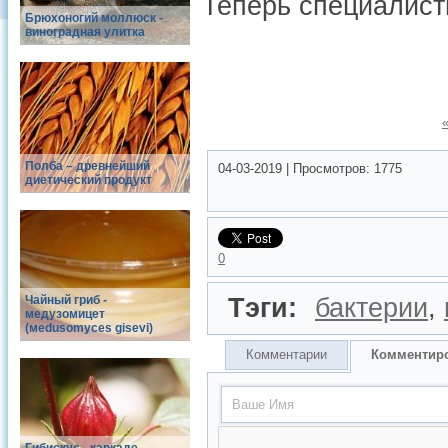
Теперь специалист
Брюхоногий моллюск -
виноградная улитка
Полба – древнейший
04-03-2019
|
Просмотров:
1775
диетический продукт
0
Чайный гриб -
Тэги:
бактерии
,
медузомицет
(меdusomyces gisevi)
Комментарии
Комментир