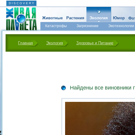
D I S C O V E R Y
Животные
Растения
Экология
Юмор
Фот
Катастрофы
Загрязнение
Экотехнологии
Главная
Экология
Здоровье и Питание
Найдены все виновники 