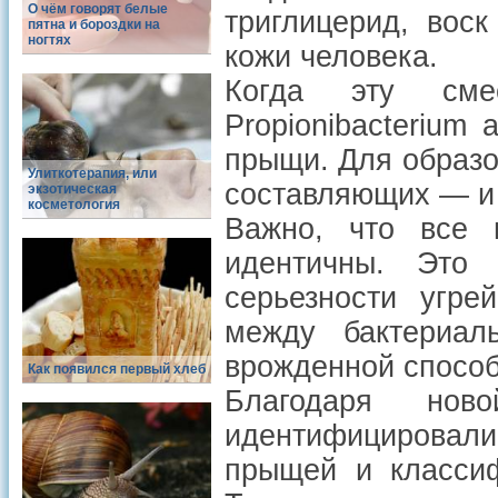
О чём говорят белые
триглицерид, вос
пятна и бороздки на
ногтях
кожи человека.
Когда эту см
Propionibacterium
прыщи. Для образ
Улиткотерапия, или
составляющих — и 
экзотическая
косметология
Важно, что все 
идентичны. Это 
серьезности угре
между бактериа
врожденной способ
Как появился первый хлеб
Благодаря но
идентифицировал
прыщей и классиф