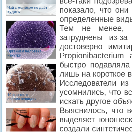
все-таки подозрев
Чай с молоком не даёт
показало, что они
худеть
определенные виды 
Тем не менее, 
затруднены из-за
достоверно имити
Организм человека
Propionibacteriu
изнутри
быстро подавляла
лишь на короткое 
Исследователи из
усомнились, что в
10 фактов о
сперматозоидах
искать другое объ
Выяснилось, что в
выделяет юношеск
создали синтетиче