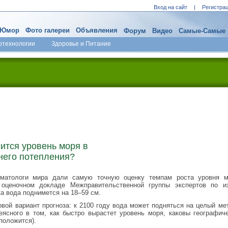
Вход на сайт
|
Регистра
Юмор
Фото галереи
Объявления
Форум
Видео
Самые-Самые
отехнологии
Здоровье и Питание
ится уровень моря в
него потепления?
матологи мира дали самую точную оценку темпам роста уровня м
 оценочном докладе Межправительственной группы экспертов по 
ка вода поднимется на 18–59 см.
вой вариант прогноза: к 2100 году вода может подняться на целый мет
еясного в том, как быстро вырастет уровень моря, каковы географич
сположится).