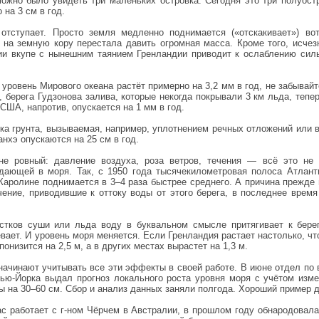
можно было увидеть три маленьких островка. Сегодня это три полуост
на 3 см в год.
отступает. Просто земля медленно поднимается («отскакивает») во
а на земную кору перестала давить огромная масса. Кроме того, исчез
и вкупе с нынешним таянием Гренландии приводит к ослаблению силы
о уровень Мирового океана растёт примерно на 3,2 мм в год, не забывай
 берега Гудзонова залива, которые некогда покрывали 3 км льда, тепер
 США, напротив, опускается на 1 мм в год.
а грунта, вызываемая, например, уплотнением речных отложений или 
нхэ опускаются на 25 см в год.
е ровный: давление воздуха, роза ветров, течения — всё это не 
ающей в моря. Так, с 1950 года тысячекилометровая полоса Атланти
Каролине поднимается в 3–4 раза быстрее среднего. А причина прежде 
чение, приводившие к оттоку воды от этого берега, в последнее время
стков суши или льда воду в буквальном смысле притягивает к берег
вает. И уровень моря меняется. Если Гренландия растает настолько, чт
понизится на 2,5 м, а в других местах вырастет на 1,3 м.
начинают учитывать все эти эффекты в своей работе. В июне отдел по
ью-Йорка выдал прогноз локального роста уровня моря с учётом изме
ы на 30–60 см. Сбор и анализ данных заняли полгода. Хороший пример 
ас работает с г-ном Чёрчем в Австралии, в прошлом году обнародовал