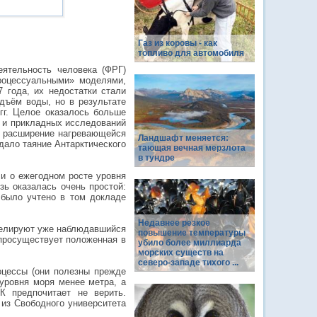
Газ из коровы - как
топливо для автомобиля
ятельность человека (ФРГ)
процессуальными» моделями,
 года, их недостатки стали
дъём воды, но в результате
гг. Целое оказалось больше
х и прикладных исследований
— расширение нагревающейся
Ландшафт меняется:
дало таяние Антарктического
тающая вечная мерзлота
в тундре
и о ежегодном росте уровня
зь оказалась очень простой:
 было учтено в том докладе
Недавнее резкое
делируют уже наблюдавшийся
повышение температуры
о просуществует положенная в
убило более миллиарда
морских существ на
северо-западе тихого ...
оцессы (они полезны прежде
 уровня моря менее метра, а
 предпочитает не верить.
из Свободного университета