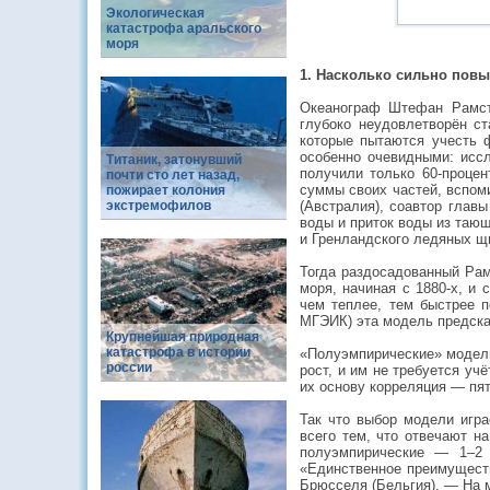
Экологическая
катастрофа аральского
моря
1. Насколько сильно пов
Океанограф Штефан Рамсто
глубоко неудовлетворён с
которые пытаются учесть ф
особенно очевидными: иссл
Титаник, затонувший
получили только 60-проце
почти сто лет назад,
суммы своих частей, вспом
пожирает колония
экстремофилов
(Австралия), соавтор глав
воды и приток воды из таю
и Гренландского ледяных щ
Тогда раздосадованный Рам
моря, начиная с 1880-х, и 
чем теплее, тем быстрее п
МГЭИК) эта модель предсказ
Крупнейшая природная
катастрофа в истории
«Полуэмпирические» модели
россии
рост, и им не требуется уч
их основу корреляция — пят
Так что выбор модели игр
всего тем, что отвечают н
полуэмпирические — 1–2 
«Единственное преимуществ
Брюсселя (Бельгия). — На м