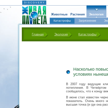
D I S C O V E R Y
Животные
Растения
Экология
Катастрофы
Загрязнение
Эк
Главная
Экология
Катастрофы
Насколько повыс
условиях нынеш
В 2007 году ведущие кли
потепления. В Четвёртом
сообщалось, что к концу ве
В июне стал известен черно
показатель. Очень много н
высшая точка (и где она ра