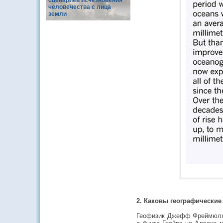
сценариев исчезновения
человечества с лица
земли
2. Каковы географические
Геофизик Джефф Фреймюллер