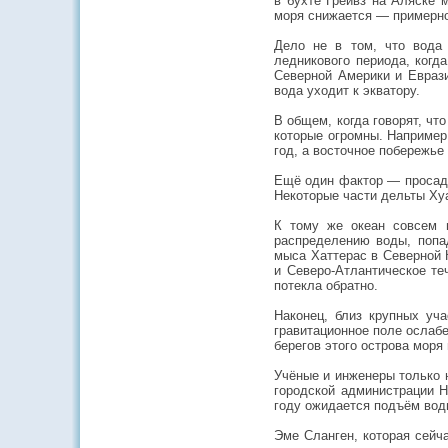
в бухте Грейвз на Аляске 
моря снижается — примерно 
Дело не в том, что вода 
ледникового периода, когд
Северной Америки и Еврази
вода уходит к экватору.
В общем, когда говорят, чт
которые огромны. Например,
год, а восточное побережье
Ещё один фактор — просадк
Некоторые части дельты Хуа
К тому же океан совсем н
распределению воды, попад
мыса Хаттерас в Северной 
и Северо-Атлантическое те
потекла обратно.
Наконец, близ крупных уча
гравитационное поле ослабе
берегов этого острова моря 
Учёные и инженеры только 
городской администрации Н
году ожидается подъём вод
Эме Сланген, которая сейч