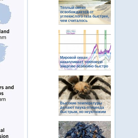
Тёплый океан
освобождается от
углекислого газа быстрее,
чем считалось
Мировой океан
накапливает тепловую
энергию особенно быстро
Высокие температуры
делают паука-птицееда
быстрым, но неуклюжим