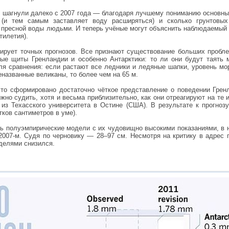
 шагнули далеко с 2007 года — благодаря лучшему пониманию основных 
 (и тем самым заставляет воду расширяться) и сколько грунтовых
 пресной воды людьми. И теперь учёные могут объяснить наблюдаемый
тилетия).
тирует точных прогнозов. Все признают существование больших пробле
ые щиты Гренландии и особенно Антарктики: то ли они будут таять 
ля сравнения: если растают все ледники и ледяные шапки, уровень мор
названные великаны, то более чем на 65 м.
то сформировано достаточно чёткое представление о поведении Грен
жно судить, хотя и весьма приблизительно, как они отреагируют на те 
из Техасского университета в Остине (США). В результате к прогноз
ков сантиметров в уме).
ть полуэмпирические модели с их чудовищно высокими показаниями, в 
007-м. Судя по черновику — 28–97 см. Несмотря на критику в адрес 
делями снизился.