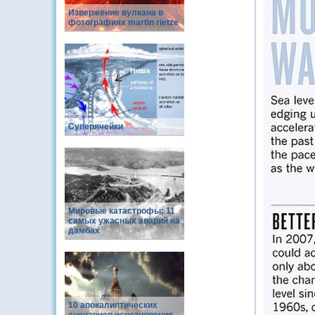
Извержение вулкана в
фотографиях martin rietze
Суперячейки
Мировые катастрофы: 11
самых ужасных аварий на
дамбах
10 апокалиптических