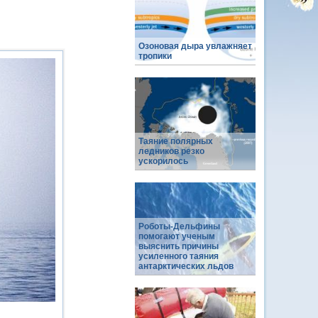
Озоновая дыра увлажняет
тропики
Таяние полярных
ледников резко
ускорилось
Роботы-Дельфины
помогают ученым
выяснить причины
усиленного таяния
антарктических льдов