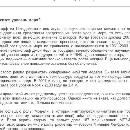
ысится уровень моря?
рф из Потсдамского института по изучению влияния климата на де
тандартными средствами предсказания роста уровня моря, то есть «
изику всех имеющих значение факторов. Когда готовили доклад 2007
едователи ввели в модели все процессы, которые вносят вклад в по
нтный рост уровня моря по сравнению с наблюдавшимся в 1961–2003 
инает океанограф Джон Чёрч из Государственного объединения научны
ы об уровне моря из грядущего отчёта МГЭИК. Два главных фактора 
щих ледников — объяснили только четверть роста каждый. Ещё немного 
итов. Остальное повышение осталось без объяснений.
сторф решил разработать совершенно иной тип модели. Он взял запис
сопоставил их с данными о температуре воздуха за тот же период. Свя
однимается вода. В 2007-м (увы, он опоздал, и его исследование не
ала рост уровня моря к 2100 году на 1,4 м.
 вроде этой имеют ряд преимуществ: по определению, они точнее мо
ёт всех повлиявших на это процессов. Однако никто не знает, как долг
ьдесят лет или сто, больше или меньше.
ает большую роль. Модели, в которых имитируются климатические пр
а вопрос, почему произошло то или иное), обычно предсказывают рост
м. Если верить вторым, то зальёт дома 187 млн человек. МГЭИК
о таких моделей — лёгкость расчётов, — говорит Филиппе Хёйбрехтс 
ой взгляд, они неверны».