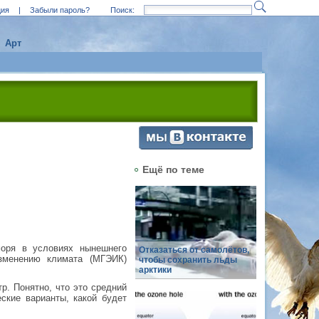
ция
|
Забыли пароль?
Поиск:
Арт
Ещё по теме
оря в условиях нынешнего
Отказаться от самолётов,
изменению климата (МГЭИК)
чтобы сохранить льды
арктики
р. Понятно, что это средний
еские варианты, какой будет