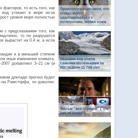
факторов, то есть того, как
Орнитологи выяснили, что
 вод утекает в море из-за
птицы могут
 рост уровня моря полностью
адаптироваться к
потеплению, меняя клюв
м с предсказанием того, как
медленно, то ли разрушатся
я вырастет на 0,4 м, а если
ландии и в меньшей степени
или иные изменения климата,
Ледники анд стали
у-2007 добавляют 3–21 см (и
самыми маленькими за
последние 11 700 лет
новом докладе прогноз будет
г-на Рамсторфа, он доволен:
Фильм "век глупцов" ("the
age of stupid")