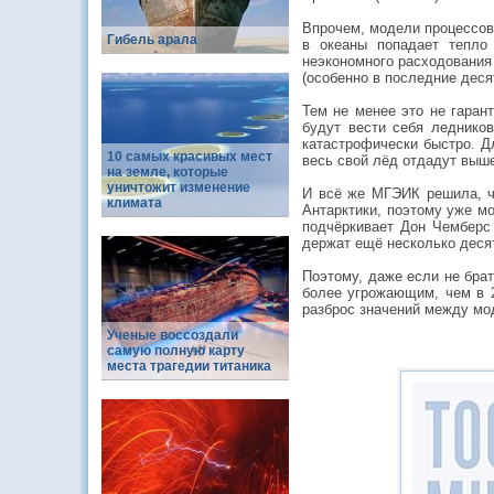
Впрочем, модели процессов
Гибель арала
в океаны попадает тепло
неэкономного расходования
(особенно в последние деся
Тем не менее это не гаран
будут вести себя ледников
катастрофически быстро. Д
10 самых красивых мест
весь свой лёд отдадут выше
на земле, которые
уничтожит изменение
И всё же МГЭИК решила, ч
климата
Антарктики, поэтому уже мо
подчёркивает Дон Чемберс 
держат ещё несколько десят
Поэтому, даже если не бра
более угрожающим, чем в 2
разброс значений между мо
Ученые воссоздали
самую полную карту
места трагедии титаника