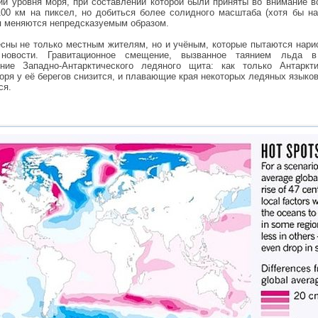
ий уровня моря, при составлении которой были приняты во внимание в
0 км на пиксел, но добиться более солидного масштаба (хотя бы на
ия меняются непредсказуемым образом.
ны не только местным жителям, но и учёным, которые пытаются нарис
овости. Гравитационное смещение, вызванное таянием льда в 
ение Западно-Антарктического ледяного щита: как только Антаркт
оря у её берегов снизится, и плавающие края некоторых ледяных языков
ся.