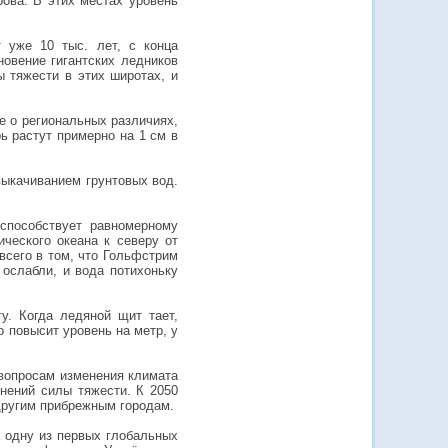
рова. В этих местах уровень
т уже 10 тыс. лет, с конца
новение гигантских ледников
 тяжести в этих широтах, и
те о региональных различиях,
ь растут примерно на 1 см в
выкачиванием грунтовых вод.
способствует равномерному
ческого океана к северу от
всего в том, что Гольфстрим
 ослабли, и вода потихоньку
у. Когда ледяной щит тает,
о повысит уровень на метр, у
 вопросам изменения климата
нений силы тяжести. К 2050
другим прибрежным городам.
а одну из первых глобальных