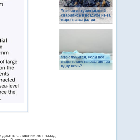
Тысячи летучих мышей
сварились в воздухе из-за
жары в австралии
Что случится, если все
льды планеты растают за
одну ночь?
 десять с лишним лет назад