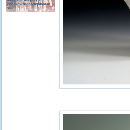
Менди — искусство
росписи тела узорами из
хны