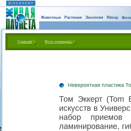
D I S C O V E R Y
Животные
Растения
Экология
Юмор
Фото
Главная
Фото очевидец
Невероятная пластика Т
Том Эккерт (Tom 
искусств в Универ
набор приемов
ламинирование, гиб