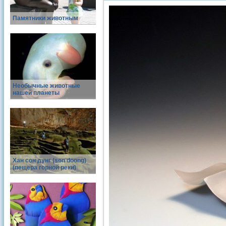
Памятники животным
Необычные животные
нашей планеты
Хан сон дунг (son doong)
(пещера горной реки)