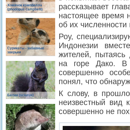
рассказывает глав
Хомячок кэмпбелла
(phodopus campbelli)
настоящее время н
об их численности 
Роу, специализиру
Индонезии вмест
Сурикаты - забавные
зверьки
жителей, пытаясь 
на горе Дако. В
совершенно особе
понял, что обнару
К слову, в прошл
Белки (sciurus)
неизвестный вид 
совершенно не пох