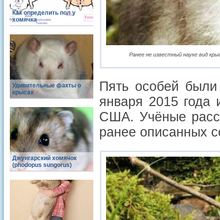
Как определить пол у
хомячка
Ранее не известный науке вид кры
Пять особей были
Удивительные факты о
крысах
января 2015 года 
США. Учёные расск
ранее описанных с
Джунгарский хомячок
(phodopus sungorus)