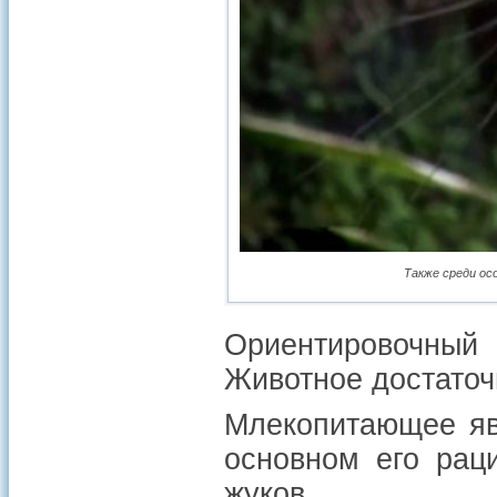
Также среди ос
Ориентировочны
Животное достаточ
Млекопитающее яв
основном его рац
жуков.