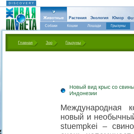
D I S C O V E R Y
Животные
Растения
Экология
Юмор
Фот
Собаки
Кошки
Лошади
Грызуны
Микромир
Главная
Зоо
Грызуны
Новый вид крыс со свины
Индонезии
Международная к
новый и необычный
stuempkei – свин