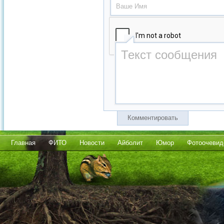
Комментировать
Главная
ФИТО
Новости
Айболит
Юмор
Фотоочевид