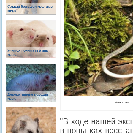
Самый большой кролик в
мире
Учимся понимать язык
крыс
Декоративные породы
крыс
Животное по
"В ходе нашей экс
в попытках восста