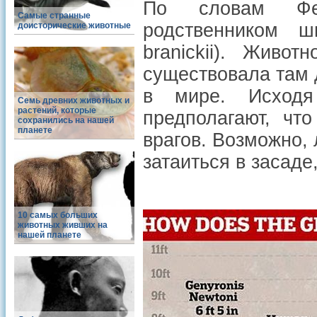
По словам Фер
Самые странные
родственником ш
доисторические животные
branickii). Живо
существовала там 
в мире. Исходя
Семь древних животных и
растений, которые
предполагают, чт
сохранились на нашей
планете
врагов. Возможно,
затаиться в засад
10 самых больших
животных живших на
нашей планете