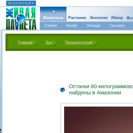
D I S C O V E R Y
Животные
Растения
Экология
Юмор
Фот
Собаки
Кошки
Лошади
Грызуны
Микромир
Главная
Зоо
Палеонтология
Останки 80-килограммов
найдены в Амазонии