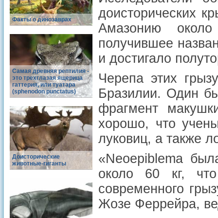
доисторических кр
Факты о динозаврах
Амазонию около
получившее названи
и достигало полуто
Самая древняя рептилия -
Черепа этих грыз
это трехглазая ящерица
гаттерия, или туатара
Бразилии. Один бы
(sphenodon punctatus)
фрагмент макушки
хорошо, что учен
луковиц, а также л
«Neoepiblema был
Доисторические
животные-гиганты
около 60 кг, что
современного грызу
Жозе Феррейра, ве