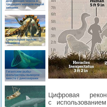
Деформация черепа в
традициях народов южной
америки
Смертельное оружие
хищников
Гигантские рыбы-
фильтраторы вымерли
вместе с динозаврами
Цифровая рекон
с использованием