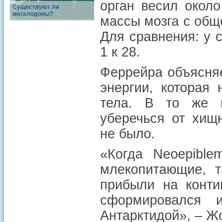
орган весил окол
Существуют ли
мегалодоны?
массы мозга с обще
Для сравнения: у 
1 к 28.
Феррейра объясняе
энергии, которая
тела. В то же в
уберечься от хищ
не было.
«Когда Neoepibl
млекопитающие, т
прибыли на конти
сформировался 
Антарктидой», – Ж